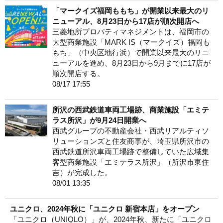
「マークイズ福岡ももち」が開業以来最大のリ
ニューアル、8月23日から17店が順次開店へ
三菱地所プロパティマネジメントは、福岡市の
大型商業施設「MARK IS（マークイズ）福岡も
もち」（中央区地行浜）で開業以来最大のリニ
ューアルを進め、8月23日から9月までに17店が
順次開店する。
08/17 17:55
所沢の西武鉄道車両工場跡、商業施設「エミテ
ラス所沢」が9月24日開業へ
西武グループの不動産会社・西武リアルティソ
リューションズと住友商事が、埼玉県所沢市の
西武鉄道所沢車両工場跡で整備していた広域集
客型商業施設「エミテラス所沢」（所沢市東住
吉）が完成した。
08/01 13:35
ユニクロ、2024年秋に「ユニクロ 新宿本店」をオープン
「ユニクロ（UNIQLO）」が、2024年秋、新たに「ユニクロ