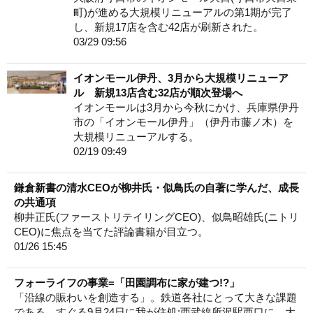
町)が進める大規模リニューアルの第1期が完了
し、新規17店を含む42店が刷新された。
03/29 09:56
イオンモール伊丹、3月から大規模リニューア
ル 新規13店含む32店が順次登場へ
イオンモールは3月から今秋にかけ、兵庫県伊丹
市の「イオンモール伊丹」（伊丹市藤ノ木）を
大規模リニューアルする。
02/19 09:49
鎌倉新書の清水CEOが柳井氏・似鳥氏の自著に学んだ、成長
の共通項
柳井正氏(ファーストリテイリングCEO)、似鳥昭雄氏(ニトリ
CEO)に焦点を当てた評論書籍が目立つ。
01/26 15:45
フォーライフの事業=「田園調布に家が建つ!?」
「沿線の賑わいを創造する」。鉄道各社にとって大きな課題
である。すぐる9月24日に我が住処:西武線所沢駅西口に、大