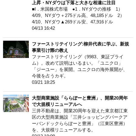
上昇・NYダウは下落と大きな相違に注目
■I．米国株式市場 ●1．NYダウの推移 1）
4/09、NYダウ＋275ドル高、48,185ドル 2）
4/10、NYダウ▲269ドル安、47,916ドル
04/13 16:42
ファーストリテイリング:柳井代表に学ぶ、新規
事業引け際の教え
ファーストリテイリング（9983、東証プライ
ム）。改めて説明はいるまい。「ユニクロ」
「ジーユー」を展開。ユニクロの海外展開が、
今後を占うカギ。
03/21 18:25
大型商業施設「ららぽーと豊洲」、開業20周年
で大規模リニューアルへ
三井不動産は、開業20周年を迎えた東京都江東
区の大型商業施設「三井ショッピングパークア
ーバンドックららぽーと豊洲」（江東区豊洲）
を、大規模リニューアルする。