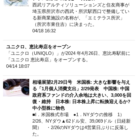
西武リアルティソリューションズと住友商事が
埼玉県所沢市の西武・所沢駅西口で整備してい
る新商業施設の名称が、「エミテラス所沢」
（所沢市東住吉）に決まった。
04/18 16:32
ユニクロ、恵比寿店をオープン
「ユニクロ（UNIQLO）」が2024 年4月26日、恵比寿駅前に
「ユニクロ 恵比寿店」をオープンする。
04/14 18:07
相場展望2月29日号 米国株: 大きな影響を与え
る「1月個人消費支出」2/29発表 中国株: 中国
政府系ファンドの介入余地は大きい、3,000を回
復・維持 日本株: 日本株上昇に転換迎えるか?
中小型株に物色
■I．米国株式市場 ●1．NYダウの推移 1）
2/26、NYダウ▲62ドル安、39,069ドル（日経新
聞） ・2/26のNYダウは4営業日ぶりに反落し
た。