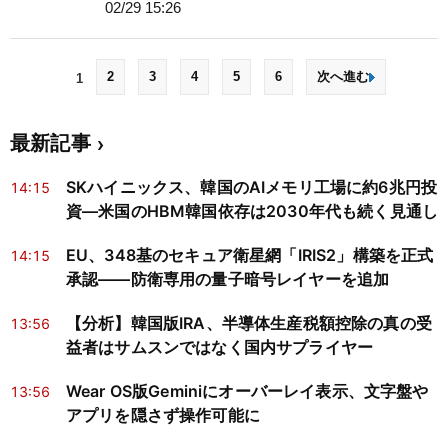
02/29 15:26
2
3
4
5
6
次へ進む
1
最新記事
SKハイニックス、韓国のAIメモリ工場に約6兆円投
14:15
資―米国のHBM韓国依存は2030年代も続く見通し
EU、348基のセキュア衛星網「IRIS2」構築を正式
14:15
承認——防衛専用の量子暗号レイヤーを追加
【分析】韓国版IRA、半導体生産税額控除の真の受
13:56
益者はサムスンではなく国内サプライヤー
Wear OS版Geminiにオーバーレイ表示、文字盤や
13:56
アプリを隠さず操作可能に