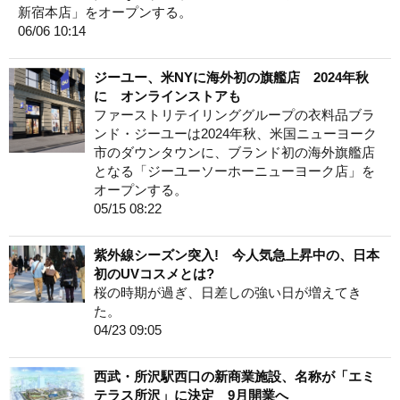
新宿本店」をオープンする。
06/06 10:14
ジーユー、米NYに海外初の旗艦店 2024年秋
に オンラインストアも
ファーストリテイリンググループの衣料品ブラ
ンド・ジーユーは2024年秋、米国ニューヨーク
市のダウンタウンに、ブランド初の海外旗艦店
となる「ジーユーソーホーニューヨーク店」を
オープンする。
05/15 08:22
紫外線シーズン突入! 今人気急上昇中の、日本
初のUVコスメとは?
桜の時期が過ぎ、日差しの強い日が増えてき
た。
04/23 09:05
西武・所沢駅西口の新商業施設、名称が「エミ
テラス所沢」に決定 9月開業へ