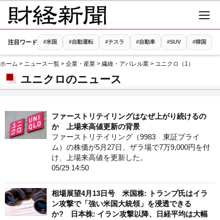
注目ワード
#米国
#自動運転
#テスラ
#自動車
#SUV
#韓国
ホーム
>
ニュース一覧
>
企業・産業
>
繊維・アパレル業
> ユニクロ（1）
ユニクロのニュース
ファーストリテイリングはなぜ上がり続けるの
か 上場来高値更新の背景
ファーストリテイリング（9983 東証プライ
ム）の株価が5月27日、ザラ場で7万9,000円を付
け、上場来高値を更新した。
05/29 14:50
相場展望4月13日号 米国株: トランプ氏はイラ
ン攻撃で「強い米国大統領」を浸透できる
か? 日本株: イラン攻撃以降、日経平均は大幅