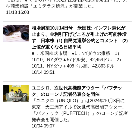
型商業施設「エミテラス所沢」が開業した。
11/13 16:03
相場展望10月14日号 米国株: インフレ鈍化が
止まり、金利引下げどころが引上げの可能性増
す 日本株: (1) 自民党選挙公約とコメント (2)
上値が重くなる日経平均
■I．米国株式市場 ●1．NYダウの推移 1）
10/10、NYダウ▲57ドル安、42,454ドル 2）
10/11、NYダウ＋409ドル高、42,863ドル
10/14 09:51
ユニクロ、次世代高機能アウター「パフテッ
ク」のローンチ記者発表会を開催
「ユニクロ（UNIQLO）」は2024年10月3日に
東京・天王洲アイルで次世代高機能アウター、
「パフテック（PUFFTECH）」のローンチ記者
発表会を開催した。
10/04 09:07