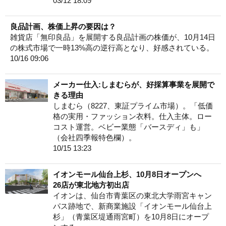
03/12 18:09
良品計画、株価上昇の要因は？
雑貨店「無印良品」を展開する良品計画の株価が、10月14日
の株式市場で一時13%高の逆行高となり、好感されている。
10/16 09:06
メーカー仕入:しまむらが、好採算事業を展開で
きる理由
しまむら（8227、東証プライム市場）。「低価
格の実用・ファッション衣料。仕入主体。ロー
コスト運営。ベビー業態「バースディ」も」
（会社四季報特色欄）。
10/15 13:23
イオンモール仙台上杉、10月8日オープンへ
26店が東北地方初出店
イオンは、仙台市青葉区の東北大学雨宮キャン
パス跡地で、新商業施設「イオンモール仙台上
杉」（青葉区堤通雨宮町）を10月8日にオープ