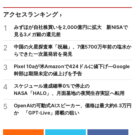
アクセスランキング
1
みずほが自社株買いを2,000億円に拡大 新NISAで
見る3メガ銀の還元差
2
中国の火星探査車「祝融」、7億5700万年前の塩水か
らできた一次蒸発岩を発見
3
Pixel 10aが米Amazonで424ドルに値下げ―Google
幹部は期限未定の値上げを予告
4
スケジュール達成確率0%で停止の
NASA「HALO」、月面基地の夜間生存実証へ転用
5
OpenAIの可動式AIスピーカー、価格は最大約6.3万円
か 「GPT-Live」搭載の狙い