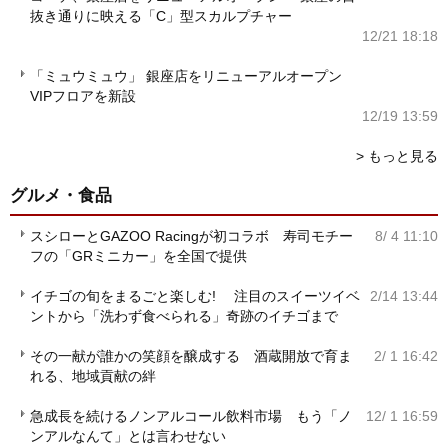
抜き通りに映える「C」型スカルプチャー
12/21 18:18
「ミュウミュウ」 銀座店をリニューアルオープン
VIPフロアを新設
12/19 13:59
> もっと見る
グルメ・食品
スシローとGAZOO Racingが初コラボ 寿司モチー
8/ 4 11:10
フの「GRミニカー」を全国で提供
イチゴの旬をまるごと楽しむ! 注目のスイーツイベ
2/14 13:44
ントから「洗わず食べられる」奇跡のイチゴまで
その一献が誰かの笑顔を醸成する 酒蔵開放で育ま
2/ 1 16:42
れる、地域貢献の絆
急成長を続けるノンアルコール飲料市場 もう「ノ
12/ 1 16:59
ンアルなんて」とは言わせない