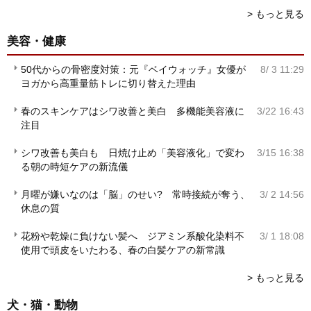
> もっと見る
美容・健康
50代からの骨密度対策：元『ベイウォッチ』女優が
8/ 3 11:29
ヨガから高重量筋トレに切り替えた理由
春のスキンケアはシワ改善と美白 多機能美容液に
3/22 16:43
注目
シワ改善も美白も 日焼け止め「美容液化」で変わ
3/15 16:38
る朝の時短ケアの新流儀
月曜が嫌いなのは「脳」のせい? 常時接続が奪う、
3/ 2 14:56
休息の質
花粉や乾燥に負けない髪へ ジアミン系酸化染料不
3/ 1 18:08
使用で頭皮をいたわる、春の白髪ケアの新常識
> もっと見る
犬・猫・動物