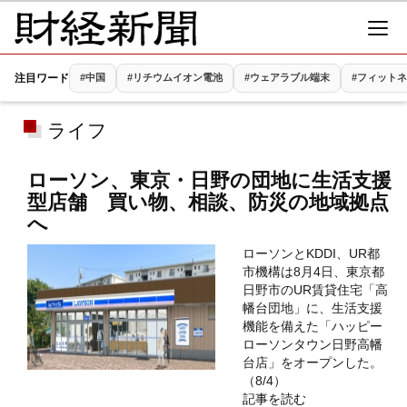
注目ワード
#中国
#リチウムイオン電池
#ウェアラブル端末
#フィット
ライフ
ローソン、東京・日野の団地に生活支援
型店舗 買い物、相談、防災の地域拠点
へ
ローソンとKDDI、UR都
市機構は8月4日、東京都
日野市のUR賃貸住宅「高
幡台団地」に、生活支援
機能を備えた「ハッピー
ローソンタウン日野高幡
台店」をオープンした。
（8/4）
記事を読む