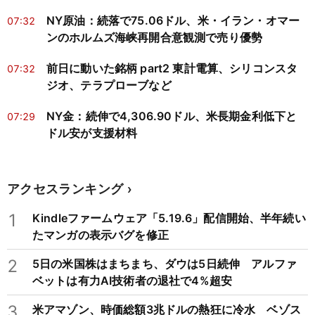
NY原油：続落で75.06ドル、米・イラン・オマー
07:32
ンのホルムズ海峡再開合意観測で売り優勢
前日に動いた銘柄 part2 東計電算、シリコンスタ
07:32
ジオ、テラプローブなど
NY金：続伸で4,306.90ドル、米長期金利低下と
07:29
ドル安が支援材料
アクセスランキング
1
Kindleファームウェア「5.19.6」配信開始、半年続い
たマンガの表示バグを修正
2
5日の米国株はまちまち、ダウは5日続伸 アルファ
ベットは有力AI技術者の退社で4%超安
3
米アマゾン、時価総額3兆ドルの熱狂に冷水 ベゾス