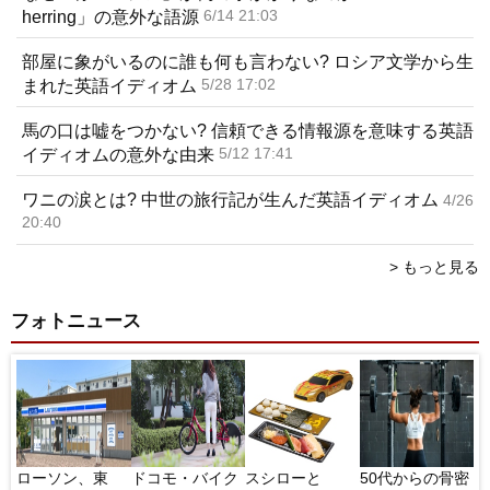
herring」の意外な語源
6/14 21:03
部屋に象がいるのに誰も何も言わない? ロシア文学から生
まれた英語イディオム
5/28 17:02
馬の口は嘘をつかない? 信頼できる情報源を意味する英語
イディオムの意外な由来
5/12 17:41
ワニの涙とは? 中世の旅行記が生んだ英語イディオム
4/26
20:40
> もっと見る
フォトニュース
ト」
ローソン、東
ドコモ・バイク
スシローと
50代からの骨密
シ