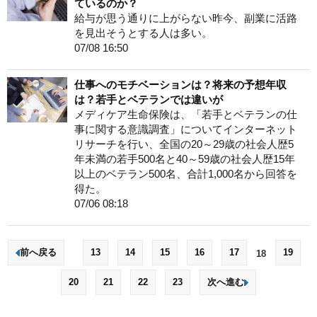
ているのか？
給与が思う通りに上がらない昨今、副業に活路
を見出そうとする人は多い。
07/08 16:50
仕事へのモチベーションは？将来の予想年収
は？若手とベテランでは違いが
メディケア生命保険は、「若手とベテランの仕
事に関する意識調査」についてインターネット
リサーチを行い、全国の20～29歳の社会人歴5
年未満の若手500名と40～59歳の社会人歴15年
以上のベテラン500名、合計1,000名から回答を
得た。
07/06 08:18
前へ戻る
13
14
15
16
17
19
18
20
21
22
23
次へ進む