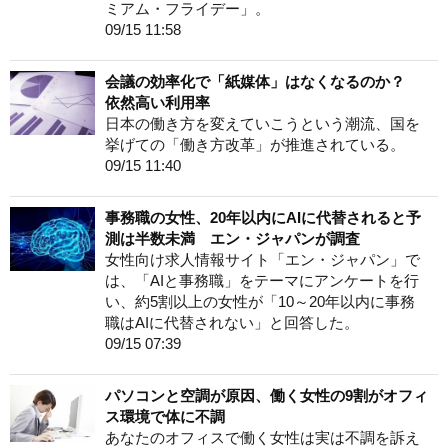
ミアム・フライデー」。
09/15 11:58
会議の効率化で「紙媒体」はなくなるのか？
依然高い利用率
日本の働き方を変えていこうという潮流、国を
挙げての「働き方改革」が推進されている。
09/15 11:40
事務職の女性、20年以内にAIに代替されると予
測は半数未満 エン・ジャパンが調査
女性向け求人情報サイト「エン・ジャパン」で
は、「AIと事務職」をテーマにアンケートを行
い、約5割以上の女性が「10～20年以内に事務
職はAIに代替されない」と回答した。
09/15 07:39
パソコンと空調が原因、働く女性の9割がオフィ
ス環境で体に不調
あなたのオフィスで働く女性は実は不調を訴え