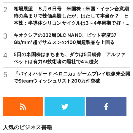
2
相場展望 ８月６日号 米国株：米国・イラン合意期
待の高まりで株価高騰したが、はたして本当か？ 日
本株：半導体シリコンサイクルは3～4年周期で好・
不況を繰り返すため注意
3
キオクシアの332層QLC NAND、ビット密度37
Gb/mm²超でサムスンの400層超製品を上回る
4
5日の米国株はまちまち、ダウは5日続伸 アルファ
ベットは有力AI技術者の退社で4%超安
5
『バイオハザード ベロニカ』ゲームプレイ映像未公開
でSteamウィッシュリスト200万件突破
人気のビジネス書籍