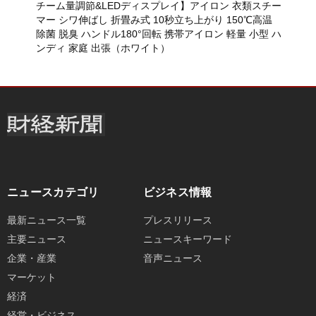
チーム量調節&LEDディスプレイ】アイロン 衣類スチー
マー シワ伸ばし 折畳み式 10秒立ち上がり 150℃高温
除菌 脱臭 ハンドル180°回転 携帯アイロン 軽量 小型 ハ
ンディ 家庭 出張（ホワイト）
ニュースカテゴリ
ビジネス情報
最新ニュース一覧
プレスリリース
主要ニュース
ニュースキーワード
企業・産業
音声ニュース
マーケット
経済
経営・ビジネス