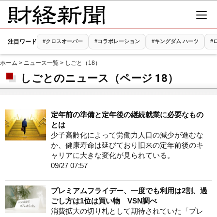
注目ワード
#クロスオーバー
#コラボレーション
#キングダム ハーツ
#
ホーム
>
ニュース一覧
> しごと（18）
しごとのニュース（ページ 18）
定年前の準備と定年後の継続就業に必要なもの
とは
少子高齢化によって労働力人口の減少が進むな
か、健康寿命は延びており旧来の定年前後のキ
ャリアに大きな変化が見られている。
09/27 07:57
プレミアムフライデー、一度でも利用は2割、過
ごし方は1位は買い物 VSN調べ
消費拡大の切り札として期待されていた「プレ