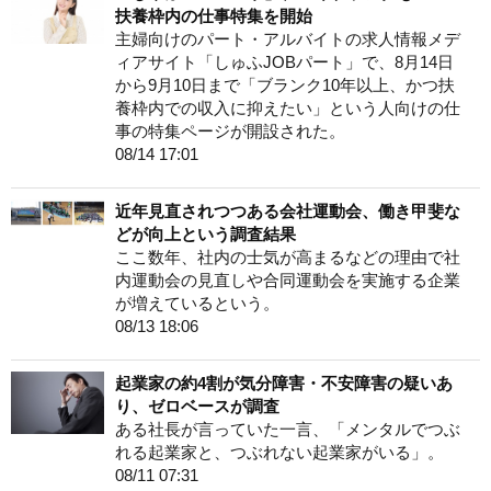
扶養枠内の仕事特集を開始
主婦向けのパート・アルバイトの求人情報メデ
ィアサイト「しゅふJOBパート」で、8月14日
から9月10日まで「ブランク10年以上、かつ扶
養枠内での収入に抑えたい」という人向けの仕
事の特集ページが開設された。
08/14 17:01
近年見直されつつある会社運動会、働き甲斐な
どが向上という調査結果
ここ数年、社内の士気が高まるなどの理由で社
内運動会の見直しや合同運動会を実施する企業
が増えているという。
08/13 18:06
起業家の約4割が気分障害・不安障害の疑いあ
り、ゼロベースが調査
ある社長が言っていた一言、「メンタルでつぶ
れる起業家と、つぶれない起業家がいる」。
08/11 07:31