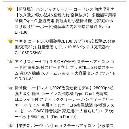
【新登場】 ハンディクリーナー コードレス 強力吸引力
【吹き飛ぶ/吸い込む/空気入れ/空気抜き】 多機能車用掃
除機 Type-C 急速充電 乾湿両用小型掃除機 ご家庭のホ
コリ取り/キーボード掃除/車の内装掃除に最適 Svoko
LT-136
マキタ コードレス掃除機CL108 カプセル式 標準25分稼
働/充電22分 軽量定番モデル 10.8Vバッテリ充電器付
CL108FDSHW
アイリスオーヤマ(IRIS OHYAMA) スチームアイロン コ
ード付 最短30秒スピード立上 フッ素加工 2段階スチー
ム 霧吹き機能 スチームショット 大容量タンク ホワイト
SIR-01-W
掃除機 コードレス【2026改良進化モデル】28000pa超
強力吸引 軽量 コードレス掃除機 Type-C usb充電式
LEDライト付 スティッククリーナー ハンディークリー
ナー そうじき 車用そうじき HEPA多重濾過 多種類ノズ
ル 省エネ 2WAY 静音設計 家庭用/一人暮らし/フロア/カ
ーペット/車に適用（Deep Purple）
【業界新バージョン】eue スチームアイロン【3段階ス