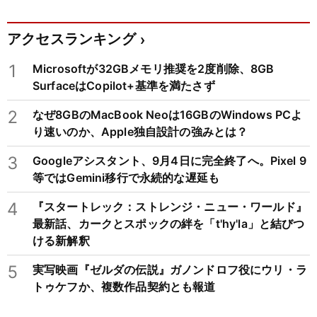
アクセスランキング
1
Microsoftが32GBメモリ推奨を2度削除、8GB
SurfaceはCopilot+基準を満たさず
2
なぜ8GBのMacBook Neoは16GBのWindows PCよ
り速いのか、Apple独自設計の強みとは？
3
Googleアシスタント、9月4日に完全終了へ。Pixel 9
等ではGemini移行で永続的な遅延も
4
『スタートレック：ストレンジ・ニュー・ワールド』
最新話、カークとスポックの絆を「t'hy'la」と結びつ
ける新解釈
5
実写映画『ゼルダの伝説』ガノンドロフ役にウリ・ラ
トゥケフか、複数作品契約とも報道