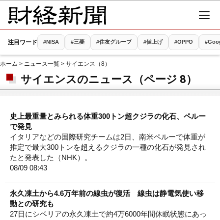
注目ワード
#NISA
#三菱
#住友グループ
#値上げ
#OPPO
#Goo
ホーム
>
ニュース一覧
> サイエンス（8）
サイエンスのニュース（ページ 8）
史上最重量とみられる体重300トン超クジラの化石、ペルー
で発見
イタリアなどの国際研究チームは2日、南米ペルーで体重が
推定で最大300トンを超えるクジラの一種の化石が発見され
たと発表した（NHK）。
08/09 08:43
永久凍土から4.6万年前の線虫が復活 線虫は静電気使い移
動との研究も
27日にシベリアの永久凍土で約4万6000年間休眠状態にあっ