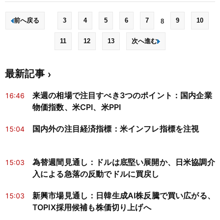
前へ戻る
3
4
5
6
7
9
10
8
11
12
13
次へ進む
最新記事
来週の相場で注目すべき3つのポイント：国内企業
16:46
物価指数、米CPI、米PPI
国内外の注目経済指標：米インフレ指標を注視
15:04
為替週間見通し：ドルは底堅い展開か、日米協調介
15:03
入による急落の反動でドルに買戻し
新興市場見通し：日韓生成AI株反騰で買い広がる、
15:03
TOPIX採用候補も株価切り上げへ