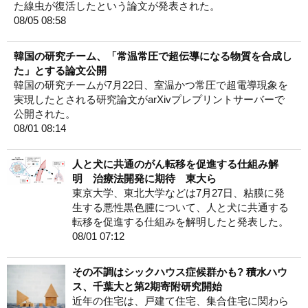
た線虫が復活したという論文が発表された。
08/05 08:58
韓国の研究チーム、「常温常圧で超伝導になる物質を合成し
た」とする論文公開
韓国の研究チームが7月22日、室温かつ常圧で超電導現象を
実現したとされる研究論文がarXivプレプリントサーバーで
公開された。
08/01 08:14
人と犬に共通のがん転移を促進する仕組み解
明 治療法開発に期待 東大ら
東京大学、東北大学などは7月27日、粘膜に発
生する悪性黒色腫について、人と犬に共通する
転移を促進する仕組みを解明したと発表した。
08/01 07:12
その不調はシックハウス症候群かも? 積水ハウ
ス、千葉大と第2期寄附研究開始
近年の住宅は、戸建て住宅、集合住宅に関わら