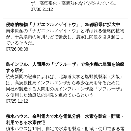
ず、高気密化・高断熱化などが進んでいる。
07/30 21:12
侵略的植物「ナガエツルノゲイトウ」、25都府県に拡大中
南米原産の「ナガエツルノゲイトウ」と呼ばれる侵略的植物
が、千葉県内の河川などで繁茂し、農家に問題を引き起こし
ているそうだ。
07/26 08:38
鳥インフル、人間用の「ゾフルーザ」で希少種の鳥類を治療
する研究
読売新聞の記事によれば、北海道大学と塩野義製薬（大阪）
は、高病原性鳥インフルエンザから希少な鳥を守るために、
同社が製造する人間用の抗インフルエンザ薬「ゾフルーザ」
を使用した治療法の開発を進めているという。
07/25 11:12
積水ハウス、余剰電力で水を電気分解 水素を製造・貯蔵・
利用できる水素住宅
積水ハウスは14日、自宅で水素を製造・貯蔵・使用できる電