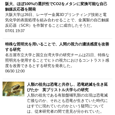
阪大、ほぼ100%の選択性でCO2をメタンに変換可能な自己
触媒反応器を開発
大阪大学は26日、レーザー金属3Dプリンティング技術と電
気化学的表面処理を組み合わせることで、金属製の自己触媒
反応器（SCR）を作製することに成功したそうだ。
07/01 19:37
特殊な照明光を用いることで、人間の視力の濃淡感度を改善
する研究
名古屋市立大学と国立台湾大学の研究チームは21日、特殊な
照明光を使用することでヒトの視力におけるコントラスト感
度を改善できるとする研究を発表した。
06/30 12:00
人類の祖先は恐竜と共存し、恐竜絶滅を生き延
びたか 英ブリストル大学らの研究
人類の祖先である有胎盤哺乳類の出現は恐竜滅
亡後なのか、それとも恐竜が生きていた時代に
はすでに現れていたのかという疑問について
は、従来研究者の間で意見が分かれていた。