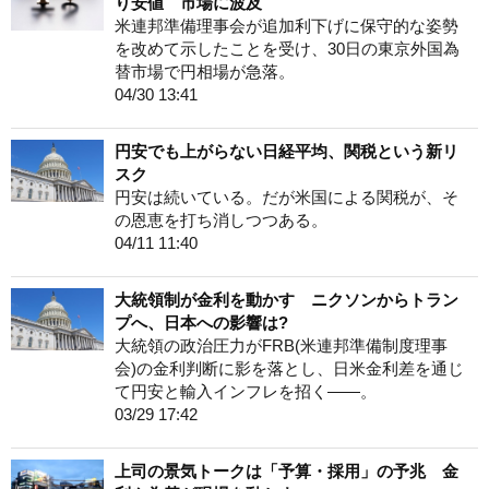
り安値 市場に波及
米連邦準備理事会が追加利下げに保守的な姿勢
を改めて示したことを受け、30日の東京外国為
替市場で円相場が急落。
04/30 13:41
円安でも上がらない日経平均、関税という新リ
スク
円安は続いている。だが米国による関税が、そ
の恩恵を打ち消しつつある。
04/11 11:40
大統領制が金利を動かす ニクソンからトラン
プへ、日本への影響は?
大統領の政治圧力がFRB(米連邦準備制度理事
会)の金利判断に影を落とし、日米金利差を通じ
て円安と輸入インフレを招く――。
03/29 17:42
上司の景気トークは「予算・採用」の予兆 金