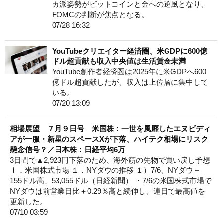
カ派姿勢がビットコインと金への逆風となり、
FOMCの判断が焦点となる。
07/28 16:32
YouTubeクリエイター経済圏、米GDPに600億
ドル超貢献も収入中央値は生活賃金未満
YouTube創作者経済圏は2025年に米GDPへ600
億ドル超貢献したが、収入は上位層に集中して
いる。
07/20 13:09
相場展望 ７月９日号 米国株：一世を風靡したエヌビディ
アが一服・新星のスペースXが下落、ハイテク相場にリスク
懸念信号？／日本株：日経平均6万
3日間で▲2,923円下落のため、海外筋の先物で買い戻し予想
Ⅰ．米国株式市場 １．NYダウの推移 １）7/6、NYダウ＋
155ドル高、53,055ドル（日経新聞） ・7/6の米国株式市場で
NYダウは前営業日比＋0.29％高と続伸し、連日で最高値を
更新した。
07/10 03:59