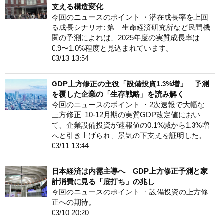
支える構造変化
今回のニュースのポイント ・潜在成長率を上回
る成長シナリオ: 第一生命経済研究所など民間機
関の予測によれば、2025年度の実質成長率は
0.9〜1.0%程度と見込まれています。
03/13 13:54
GDP上方修正の主役「設備投資1.3%増」 予測
を覆した企業の「生存戦略」を読み解く
今回のニュースのポイント ・2次速報で大幅な
上方修正: 10-12月期の実質GDP改定値におい
て、企業設備投資が速報値の0.1%減から1.3%増
へと引き上げられ、景気の下支えを証明した。
03/11 13:44
日本経済は内需主導へ GDP上方修正予測と家
計消費に見る「底打ち」の兆し
今回のニュースのポイント ・設備投資の上方修
正への期待。
03/10 20:20