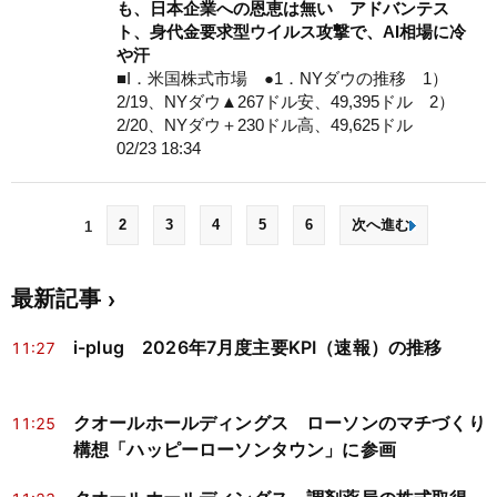
も、日本企業への恩恵は無い アドバンテス
ト、身代金要求型ウイルス攻撃で、AI相場に冷
や汗
■I．米国株式市場 ●1．NYダウの推移 1）
2/19、NYダウ▲267ドル安、49,395ドル 2）
2/20、NYダウ＋230ドル高、49,625ドル
02/23 18:34
2
3
4
5
6
次へ進む
1
最新記事
i-plug 2026年7月度主要KPI（速報）の推移
11:27
クオールホールディングス ローソンのマチづくり
11:25
構想「ハッピーローソンタウン」に参画