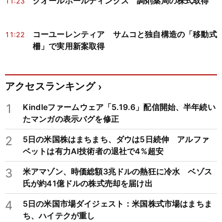
クオールホールディングス 調剤薬局の株式取得
11:23
コーユーレンティア サムコと独自構造の「移動式
11:22
柵」で実用新案取得
アクセスランキング
1
Kindleファームウェア「5.19.6」配信開始、半年続い
たマンガの表示バグを修正
2
5日の米国株はまちまち、ダウは5日続伸 アルファ
ベットは有力AI技術者の退社で4%超安
3
米アマゾン、時価総額3兆ドルの熱狂に冷水 ベゾス
氏が約41億ドルの株式売却を届け出
4
5日の米国市場ダイジェスト：米国株式市場はまちま
ち、ハイテクが重し