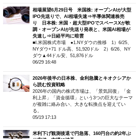
相場展望6月29日号 米国株: オープンAIが大型
IPO先送りで、AI相場失速⇒半導体関連株売
り 日本株: 米国・超大型IPOでスペースXが軟
調・オープンAIが先送り発表と、米国AI相場が
失速し⇒日経平均に暗雲
■I.米国株式市場 ●1.NYダウの推移 1）6/25、
NYダウ+71 ドル高、51,920ドル 2）6/26、NY
ダウ▲44ドル安、51,876ドル
06/29 16:48
2026年後半の日本株、金利急騰とキオクシアか
ら読む投資戦略
2026年の国内の株式市場は、「景気回復」「金
利上昇」「資金循環」という3つの巨大なテーマ
が複雑に絡み合い、大きな転換点を迎えてい
る。
05/19 17:13
米利下げ観測後退で円急落、160円台の約2年ぶ