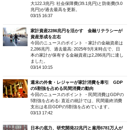
大122.3兆円: 社会保障費(39.1兆円)と防衛費(9.0
兆円)が過去最高を更新。
03/15 16:37
家計資産2286兆円を活かす 金融リテラシーが
資産形成を左右
今回のニュースのポイント ・家計の金融資産は
2,286兆円、過去最高: 2025年9月末時点で、日
本の家計が保有する金融資産は2,286兆円に達し
ました。
03/14 10:15
週末の外食・レジャーが家計消費を牽引 GDP
の5割強を占める民間消費の動向
今回のニュースのポイント ・民間消費はGDPの
5割強を占める: 直近の統計では、民間最終消費
支出は名目GDPの5割強を占めています。
03/13 17:42
日本の底力、研究開発22兆円と雇用6781万人が