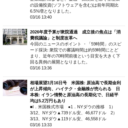
の設備投資(ソフトウェアを含む)は前年同期比
6.5%増となりました。
03/16 13:40
2026年度予算が衆院通過 成立後の焦点は「消
費税議論」と制度改革へ
今回のニュースのポイント ・「59時間」のスピ
ード採決: 衆院での審議時間は約59時間にとど
まり、近年の70時間前後という目安を大きく下
回る異例の展開となりました。
03/16 13:36
相場展望3月16日号 米国株: 原油高で長期金利
が上昇傾向、ハイテク・金融株が売られる 日
本株: イラン情勢と原油高の長期化で、日経平
均は5.2万円もあり
■I．米国株式市場 ●1．NYダウの推移 1）
3/12、NYダウ▲739ドル安、46,677ドル 2）
3/13、NYダウ▲119ドル安、46,558ドル
03/16 13:33