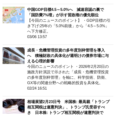
中国GDP目標4.5～5.0%へ 減速容認の裏で
「国防費7%増」が示す習政権の優先順位
【今回のニュースのポイント】 ・GDP目標の引
き下げ:25年の「5.0%前後」から「4.5～5.0%」
へ下方修正。
03/06 13:57
成長・危機管理投資の多年度別枠管理を導入
へ 積極財政の具体化が週明けの債券市場に与
える心理的影響
今回のニュースのポイント ・2026年2月20日の
施政方針演説で示された「成長・危機管理投資
の多年度別枠管理」を軸に、科学技術、防衛、
GX等の関連分野への戦略的投資を具体化。
02/24 16:51
相場展望2月23日号 米国株: 最高裁「トランプ
相互関税は違憲判決」、トランプ氏受容すべ
き 日本株: トランプ相互関税が違憲判決で