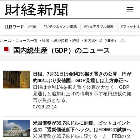
注目ワード
#中国
#リチウムイオン電池
#ウェアラブル端末
#フィット
ホーム
>
ニュース一覧
>
経済
>
経済指標・統計
> 国内総生産（GDP）（1）
国内総生産（GDP）のニュース
日銀、7月31日は金利1%据え置きの公算 円が
約40年ぶり安値圏、GDP見通しは上方修正へ
日銀は金利1%を据え置く公算が大きく、GDP
見通しと追加利上げの時期を示す植田総裁の発
言が焦点となる。
07/29 23:14
米国債務が39.7兆ドルに到達、ビットコインと
金の「通貨価値低下ヘッジ」はFOMCの試練へ
米国債務が39.7兆ドルに達する一方、FRBのタ