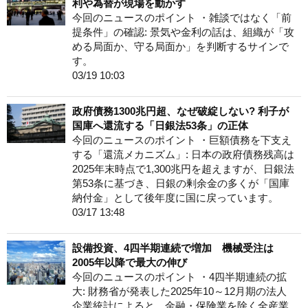
利や為替が現場を動かす
今回のニュースのポイント ・雑談ではなく「前
提条件」の確認: 景気や金利の話は、組織が「攻
める局面か、守る局面か」を判断するサインで
す。
03/19 10:03
政府債務1300兆円超、なぜ破綻しない? 利子が
国庫へ還流する「日銀法53条」の正体
今回のニュースのポイント ・巨額債務を下支え
する「還流メカニズム」: 日本の政府債務残高は
2025年末時点で1,300兆円を超えますが、日銀法
第53条に基づき、日銀の剰余金の多くが「国庫
納付金」として後年度に国に戻っています。
03/17 13:48
設備投資、4四半期連続で増加 機械受注は
2005年以降で最大の伸び
今回のニュースのポイント ・4四半期連続の拡
大: 財務省が発表した2025年10～12月期の法人
企業統計によると、金融・保険業を除く全産業