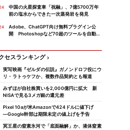
できるか
中国の火星探査車「祝融」、7億5700万年
24
前の塩水からできた一次蒸発岩を発見
Adobe、ChatGPT向け無料プラグイン公
24
開 Photoshopなど70超のツールを自動選
択
クセスランキング
実写映画『ゼルダの伝説』ガノンドロフ役にウ
リ・ラトゥケフか、複数作品契約とも報道
みずほが自社株買いを2,000億円に拡大 新
NISAで見る3メガ銀の還元差
Pixel 10aが米Amazonで424ドルに値下げ
―Google幹部は期限未定の値上げを予告
冥王星の窒素氷河で「底面融解」か、液体窒素