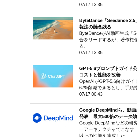
07/17 13:35
ByteDance「Seedan
報法の懸念残る
ByteDanceがAI動画生成「
合をリードするが、著作権
る。
07/17 13:35
GPT-5.6プロンプトガ
コストと性能を改善
OpenAIがGPT-5.6向
67%削減できるとし、手
07/17 00:43
Google DeepMindら
発表 最大500倍のデータ
Google DeepMind
一アーキテクチャでこなす「G
以上の性能を達成した。