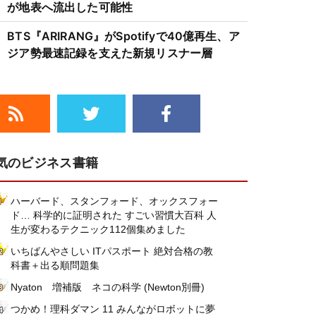
が地表へ流出した可能性
BTS『ARIRANG』がSpotifyで40億再生、ア
ジア勢最速記録を支えた新規リスナー層
気のビジネス書籍
ハーバード、スタンフォード、オックスフォー
ド… 科学的に証明された すごい習慣大百科 人
生が変わるテクニック112個集めました
いちばんやさしい ITパスポート 絶対合格の教
科書＋出る順問題集
Nyaton 増補版 ネコの科学 (Newton別冊)
つかめ！理科ダマン 11 みんながロボットに夢