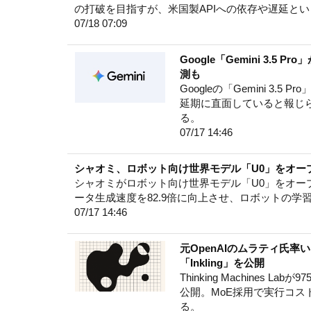
の打破を目指すが、米国製APIへの依存や遅延と
07/18 07:09
Google「Gemini 3
測も
Googleの「Gemini 3
延期に直面していると報じ
る。
07/17 14:46
シャオミ、ロボット向け世界モデル「U0」をオー
シャオミがロボット向け世界モデル「U0」をオープ
ータ生成速度を82.9倍に向上させ、ロボットの学
07/17 14:46
元OpenAIのムラティ氏率
「Inkling」を公開
Thinking Machines 
公開。MoE採用で実行コ
る。