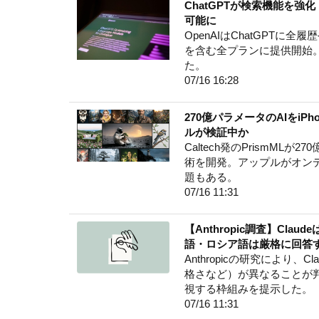
ChatGPTが検索機能を強
可能に
OpenAIはChatGPT
を含む全プランに提供開始
た。
07/16 16:28
270億パラメータのAIをiP
ルが検証中か
Caltech発のPrismML
術を開発。アップルがオン
題もある。
07/16 11:31
【Anthropic調査】C
語・ロシア語は厳格に回答
Anthropicの研究により
格さなど）が異なることが判
視する枠組みを提示した。
07/16 11:31