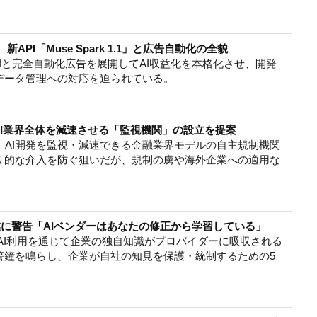
新API「Muse Spark 1.1」と広告自動化の全貌
APIと完全自動化広告を展開してAI収益化を本格化させ、開発
データ管理への対応を迫られている。
 CEO、AI業界全体を減速させる「監視機関」の設立を提案
のCEOが、AI開発を監視・減速できる金融業界モデルの自主規制機関
り的な介入を防ぐ狙いだが、規制の虜や海外企業への適用な
Oが企業に警告「AIベンダーはあなたの修正から学習している」
EOは、AI利用を通じて企業の独自知識がプロバイダーに吸収される
警鐘を鳴らし、企業が自社の知見を保護・統制するための5