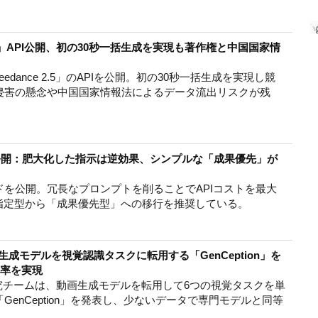
ce 2.5」API公開、初の30秒一括生成を実現も著作権と中国国家情
Seedance 2.5」のAPIを公開。初の30秒一括生成を実現し競
侵害の懸念や中国国家情報法によるデータ流出リスクが残
イド公開：肥大化した指示は逆効果、シンプルな「成果優先」が
けガイドを公開。冗長なプロンプトを削ることでAPIコストを最大
順指定型から「成果優先型」への移行を推奨している。
、動画生成モデルを視覚認識タスクに転用する「GenCeption」を
効率を実現
などの研究チームは、動画生成モデルを転用して6つの視覚タスクを単
enCeption」を発表し、少ないデータで専門モデルと同等