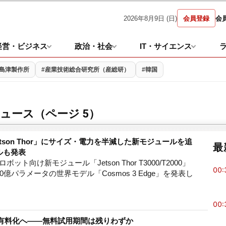
2026年8月9日 (日)
会員登録
会
経営・ビジネス
政治・社会
IT・サイエンス
#島津製作所
#産業技術総合研究所（産総研）
#韓国
ュース（ページ 5）
etson Thor」にサイズ・電力を半減した新モジュールを追
最
ルも発表
のロボット向け新モジュール「Jetson Thor T3000/T2000」
00:
億パラメータの世界モデル「Cosmos 3 Edge」を発表し
00:
から有料化へ――無料試用期間は残りわずか