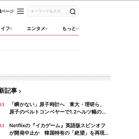
員ページ
記事を検索
ライフ
エンタメ
もっと
新記事
「瞬かない」原子時計へ 東大・理研ら、
33
原子のベルトコンベヤーで1.2ヘルツ幅の分
光を実証
Netflixの『イカゲーム』英語版スピンオフ
33
が開発中止か 韓国特有の「絶望」を再現