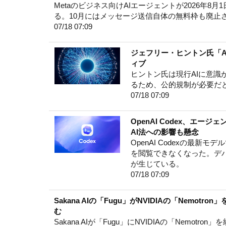
Metaのビジネス向けAIエージェントが2026年8
る。10月にはメッセージ送信自体の無料枠も廃止
07/18 07:09
ジェフリー・ヒントン氏「
ィブ
ヒントン氏は現行AIに意
るため、公的規制が必要だ
07/18 07:09
OpenAI Codex、エ
AI法への影響も懸念
OpenAI Codexの最
を閲覧できなくなった。デバ
が生じている。
07/18 07:09
Sakana AIの「Fugu」がNVIDIAの「Nem
む
Sakana AIが「Fugu」にNVIDIAの「Nem