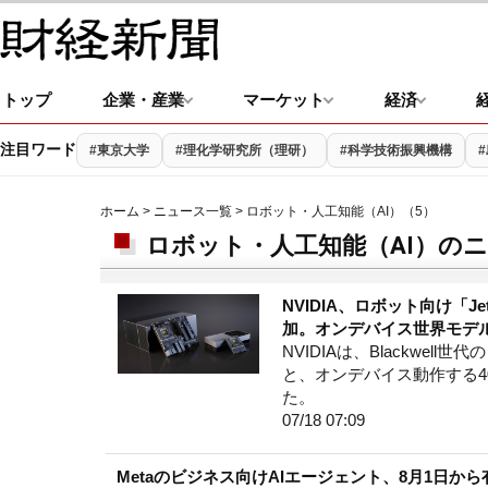
トップ
企業・産業
マーケット
経済
注目ワード
#東京大学
#理化学研究所（理研）
#科学技術振興機構
ホーム
>
ニュース一覧
> ロボット・人工知能（AI）（5）
ロボット・人工知能（AI）のニ
NVIDIA、ロボット向け「J
加。オンデバイス世界モデ
NVIDIAは、Blackwell世代
と、オンデバイス動作する40
た。
07/18 07:09
Metaのビジネス向けAIエージェント、8月1日