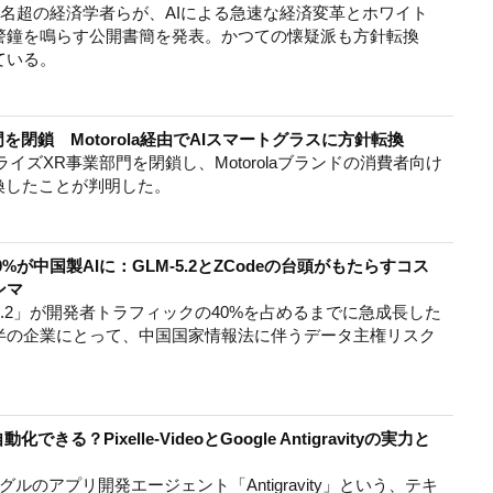
0名超の経済学者らが、AIによる急速な経済変革とホワイト
警鐘を鳴らす公開書簡を発表。かつての懐疑派も方針転換
ている。
門を閉鎖 Motorola経由でAIスマートグラスに方針転換
ライズXR事業部門を閉鎖し、Motorolaブランドの消費者向け
換したことが判明した。
%が中国製AIに：GLM-5.2とZCodeの台頭がもたらすコス
ンマ
M-5.2」が開発者トラフィックの40%を占めるまでに急成長した
半の企業にとって、中国国家情報法に伴うデータ主権リスク
Pixelle-VideoとGoogle Antigravityの実力と
ーグルのアプリ開発エージェント「Antigravity」という、テキ