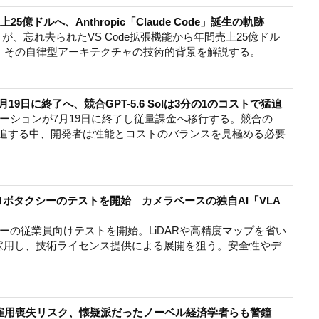
5億ドルへ、Anthropic「Claude Code」誕生の軌跡
 Code」が、忘れ去られたVS Code拡張機能から年間売上25億ドル
、その自律型アーキテクチャの技術的背景を解説する。
枠が7月19日に終了へ、競合GPT-5.6 Solは3分の1のコストで猛追
無料プロモーションが7月19日に終了し従量課金へ移行する。競合の
ストで猛追する中、開発者は性能とコストのバランスを見極める必要
でロボタクシーのテストを開始 カメラベースの独自AI「VLA
シーの従業員向けテストを開始。LiDARや高精度マップを省い
を採用し、技術ライセンス提供による展開を狙う。安全性やデ
。
の雇用喪失リスク、懐疑派だったノーベル経済学者らも警鐘