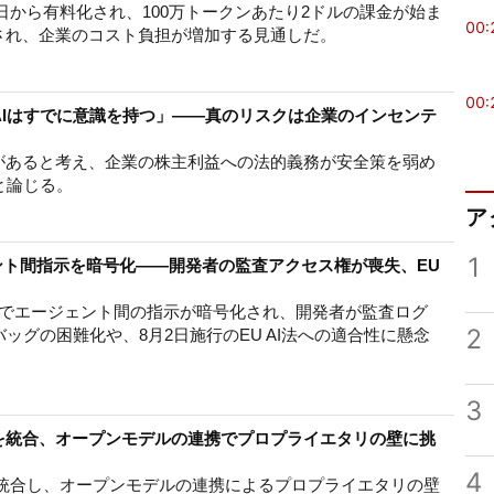
月1日から有料化され、100万トークンあたり2ドルの課金が始ま
00:
され、企業のコスト負担が増加する見通しだ。
00:
AIはすでに意識を持つ」――真のリスクは企業のインセンテ
識があると考え、企業の株主利益への法的義務が安全策を弱め
と論じる。
ア
1
ージェント間指示を暗号化――開発者の監査アクセス権が喪失、EU
新モデルでエージェント間の指示が暗号化され、開発者が監査ログ
2
ッグの困難化や、8月2日施行のEU AI法への適合性に懸念
3
otron」を統合、オープンモデルの連携でプロプライエタリの壁に挑
4
otron」を統合し、オープンモデルの連携によるプロプライエタリの壁