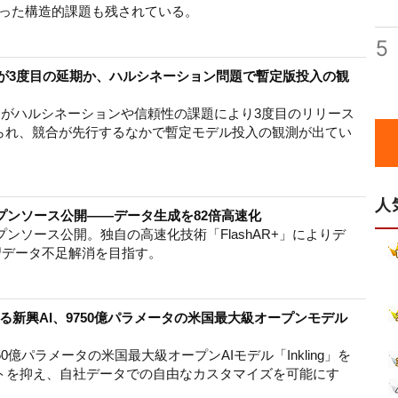
いった構造的課題も残されている。
5
.5 Pro」が3度目の延期か、ハルシネーション問題で暫定版投入の観
.5 Pro」がハルシネーションや信頼性の課題により3度目のリリース
られ、競合が先行するなかで暫定モデル投入の観測が出てい
人
プンソース公開――データ生成を82倍高速化
ンソース公開。独自の高速化技術「FlashAR+」によりデ
習データ不足解消を目指す。
いる新興AI、9750億パラメータの米国最大級オープンモデル
Labが9750億パラメータの米国最大級オープンAIモデル「Inkling」を
ストを抑え、自社データでの自由なカスタマイズを可能にす