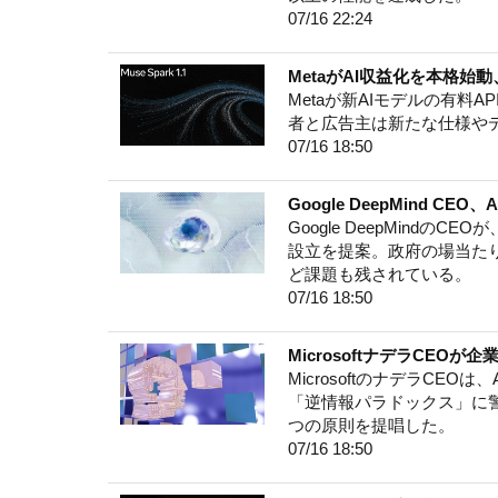
07/16 22:24
MetaがAI収益化を本格始動、
Metaが新AIモデルの有料
者と広告主は新たな仕様や
07/16 18:50
Google DeepMind
Google DeepMind
設立を提案。政府の場当た
ど課題も残されている。
07/16 18:50
MicrosoftナデラCE
MicrosoftのナデラC
「逆情報パラドックス」に
つの原則を提唱した。
07/16 18:50