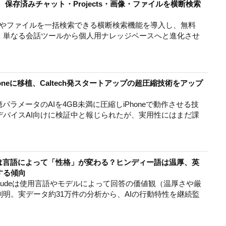
化 保存済みチャット・Projects・画像・ファイルを横断検索
に全履歴やファイルを一括検索できる横断検索機能を導入し、無料
。単なる会話ツールから個人用ナレッジベースへと進化させ
honeに移植、Caltech発スタートアップの超圧縮技術をアップ
が270億パラメータのAIを4GB未満に圧縮しiPhoneで動作させる技
デバイスAI向けに検証中と報じられたが、実用性にはまだ課
laudeは言語によって「性格」が変わる？ヒンディー語は温厚、英
する傾向
、Claudeは使用言語やモデルによって回答の価値観（温厚さや厳
明。実データ約31万件の分析から、AIの行動特性を継続監