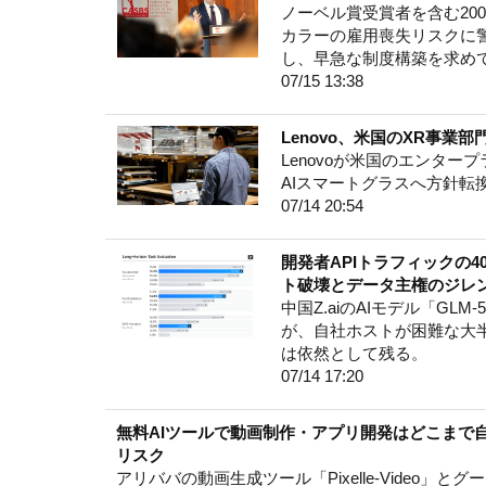
ノーベル賞受賞者を含む20
カラーの雇用喪失リスクに
し、早急な制度構築を求め
07/15 13:38
Lenovo、米国のXR事業部
Lenovoが米国のエンタープ
AIスマートグラスへ方針転
07/14 20:54
開発者APIトラフィックの40
ト破壊とデータ主権のジレ
中国Z.aiのAIモデル「GL
が、自社ホストが困難な大
は依然として残る。
07/14 17:20
無料AIツールで動画制作・アプリ開発はどこまで自動化できる？
リスク
アリババの動画生成ツール「Pixelle-Video」とグ