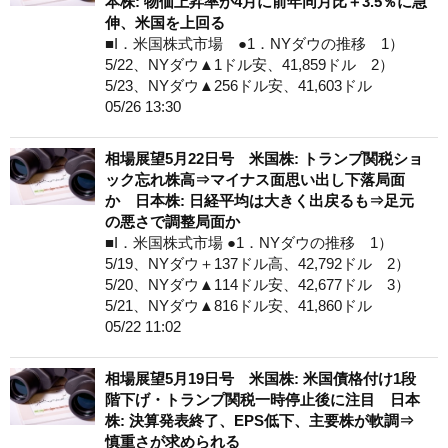
本株: 物価上昇率が4月に前年同月比＋3.5％に急
伸、米国を上回る
■I．米国株式市場 ●1．NYダウの推移 1）
5/22、NYダウ▲1ドル安、41,859ドル 2）
5/23、NYダウ▲256ドル安、41,603ドル
05/26 13:30
相場展望5月22日号 米国株: トランプ関税ショ
ック忘れ株高⇒マイナス面思い出し下落局面
か 日本株: 日経平均は大きく出戻るも⇒足元
の悪さで調整局面か
■I．米国株式市場 ●1．NYダウの推移 1）
5/19、NYダウ＋137ドル高、42,792ドル 2）
5/20、NYダウ▲114ドル安、42,677ドル 3）
5/21、NYダウ▲816ドル安、41,860ドル
05/22 11:02
相場展望5月19日号 米国株: 米国債格付け1段
階下げ・トランプ関税一時停止後に注目 日本
株: 決算発表終了、EPS低下、主要株が軟調⇒
慎重さが求められる