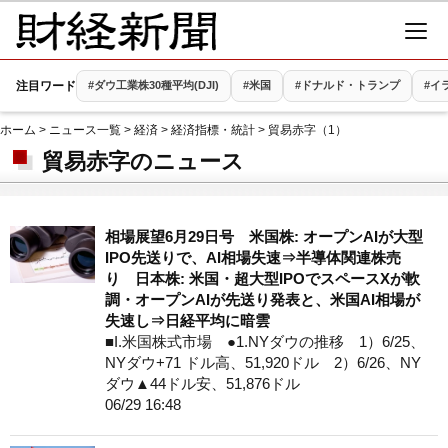
注目ワード
#ダウ工業株30種平均(DJI)
#米国
#ドナルド・トランプ
#イ
ホーム
>
ニュース一覧
>
経済
>
経済指標・統計
> 貿易赤字（1）
貿易赤字のニュース
相場展望6月29日号 米国株: オープンAIが大型
IPO先送りで、AI相場失速⇒半導体関連株売
り 日本株: 米国・超大型IPOでスペースXが軟
調・オープンAIが先送り発表と、米国AI相場が
失速し⇒日経平均に暗雲
■I.米国株式市場 ●1.NYダウの推移 1）6/25、
NYダウ+71 ドル高、51,920ドル 2）6/26、NY
ダウ▲44ドル安、51,876ドル
06/29 16:48