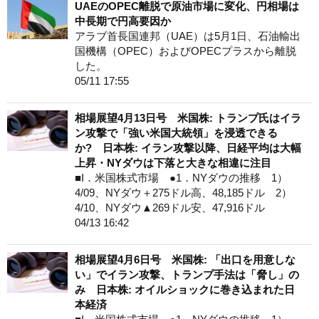
UAEのOPEC離脱で原油市場に変化、円相場は
中長期で円高要因か
アラブ首長国連邦（UAE）は5月1日、石油輸出
国機構（OPEC）およびOPECプラスから離脱
した。
05/11 17:55
相場展望4月13日号 米国株: トランプ氏はイラ
ン攻撃で「強い米国大統領」を浸透できる
か? 日本株: イラン攻撃以降、日経平均は大幅
上昇・NYダウは下落と大きな相違に注目
■I．米国株式市場 ●1．NYダウの推移 1）
4/09、NYダウ＋275ドル高、48,185ドル 2）
4/10、NYダウ▲269ドル安、47,916ドル
04/13 16:42
相場展望4月6日号 米国株: 「出口を用意しな
い」でイラン攻撃、トランプ手法は「脅し」の
み 日本株: オイルショックに巻き込まれた日
本経済