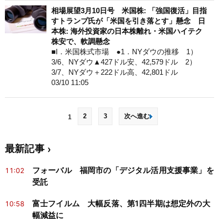
相場展望3月10日号 米国株: 「強国復活」目指
すトランプ氏が「米国を引き落とす」懸念 日
本株: 海外投資家の日本株離れ・米国ハイテク
株安で、軟調懸念
■I．米国株式市場 ●1．NYダウの推移 1）
3/6、NYダウ▲427ドル安、42,579ドル 2）
3/7、NYダウ＋222ドル高、42,801ドル
03/10 11:05
2
3
次へ進む
1
最新記事
フォーバル 福岡市の「デジタル活用支援事業」を
11:02
受託
富士フイルム 大幅反落、第1四半期は想定外の大
10:58
幅減益に