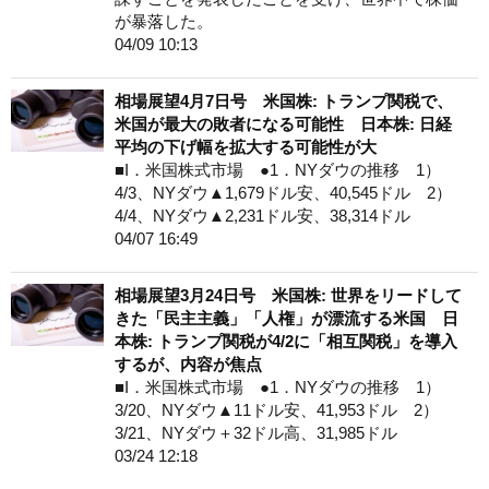
が暴落した。
04/09 10:13
相場展望4月7日号 米国株: トランプ関税で、
米国が最大の敗者になる可能性 日本株: 日経
平均の下げ幅を拡大する可能性が大
■I．米国株式市場 ●1．NYダウの推移 1）
4/3、NYダウ▲1,679ドル安、40,545ドル 2）
4/4、NYダウ▲2,231ドル安、38,314ドル
04/07 16:49
相場展望3月24日号 米国株: 世界をリードして
きた「民主主義」「人権」が漂流する米国 日
本株: トランプ関税が4/2に「相互関税」を導入
するが、内容が焦点
■I．米国株式市場 ●1．NYダウの推移 1）
3/20、NYダウ▲11ドル安、41,953ドル 2）
3/21、NYダウ＋32ドル高、31,985ドル
03/24 12:18