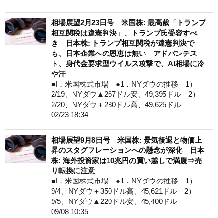
相場展望2月23日号 米国株: 最高裁「トランプ
相互関税は違憲判決」、トランプ氏受容すべ
き 日本株: トランプ相互関税が違憲判決で
も、日本企業への恩恵は無い アドバンテス
ト、身代金要求型ウイルス攻撃で、AI相場に冷
や汗
■I．米国株式市場 ●1．NYダウの推移 1）
2/19、NYダウ▲267ドル安、49,395ドル 2）
2/20、NYダウ＋230ドル高、49,625ドル
02/23 18:34
相場展望9月8日号 米国株: 景気後退と物価上
昇のスタグフレーションへの懸念が深化 日本
株: 海外投資家は10兆円の買い越しで満腹⇒売
り転換に注意
■I．米国株式市場 ●1．NYダウの推移 1）
9/4、NYダウ＋350ドル高、45,621ドル 2）
9/5、NYダウ▲220ドル安、45,400ドル
09/08 10:35