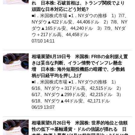
れ 日本株: 石破首相は、トランプ関税でより
頑固な日本対応にどう対処?
■I．米国株式市場 ●1．NYダウの推移 1）7/7、
NYダウ▲422ドル安、44,406ドル 2）7/8、NY
ダウ▲165ドル安、44,240ドル 3）7/9、NYダ
ウ＋217ドル高、44,458ドル
07/10 14:11
相場展望6月19日号 米国株: FRBの金利据え置
きは妥当な判断、イラン情勢でインフレ懸念
増 日本株: 海外短期投機筋の暗躍で、少数銘
柄が日経平均を押し上げ
■I．米国株式市場 ●1．NYダウの推移 1）
6/16、NYダウ＋317ドル高、42,515ドル 2）
6/17、NYダウ▲299ドル安、42,215ドル 3）
6/18、NYダウ▲44ドル安、42,171ドル
06/19 13:07
相場展望5月26日号 米国株: 世界的地位と信頼
性の低下⇒基軸通貨・ドルの信認が揺れる 日