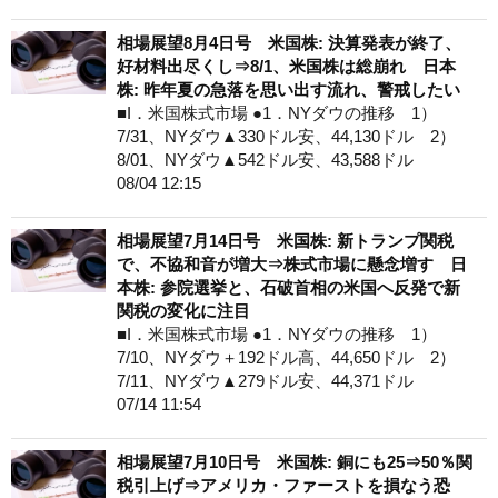
相場展望8月4日号 米国株: 決算発表が終了、
好材料出尽くし⇒8/1、米国株は総崩れ 日本
株: 昨年夏の急落を思い出す流れ、警戒したい
■I．米国株式市場 ●1．NYダウの推移 1）
7/31、NYダウ▲330ドル安、44,130ドル 2）
8/01、NYダウ▲542ドル安、43,588ドル
08/04 12:15
相場展望7月14日号 米国株: 新トランプ関税
で、不協和音が増大⇒株式市場に懸念増す 日
本株: 参院選挙と、石破首相の米国へ反発で新
関税の変化に注目
■I．米国株式市場 ●1．NYダウの推移 1）
7/10、NYダウ＋192ドル高、44,650ドル 2）
7/11、NYダウ▲279ドル安、44,371ドル
07/14 11:54
相場展望7月10日号 米国株: 銅にも25⇒50％関
税引上げ⇒アメリカ・ファーストを損なう恐