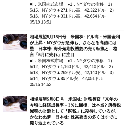
■I．米国株式市場 ●1．NYダウの推移 1）
5/15、NYダウ＋271ドル高、42,322ドル 2）
5/16、NYダウ＋331ドル高、42,654ドル
05/19 13:51
相場展望5月15日号 米国株: ドル高・米国金利
が上昇・NYダウが急伸も、さらなる高値には
壁 日本株: 海外短期投機筋の売り転換と、格
言「5月に売れ」に注目
■I．米国株式市場 ●1．NYダウの推移 1）
5/12、NYダウ＋1,160ドル、42,410ドル 2）
5/13、NYダウ▲269ドル安、42,140ドル 3）
5/14、NYダウ▲89ドル安、42,051ドル
05/15 14:52
相場展望5月8日号 米国株: 財務長官「来年の
今頃に経済成長率＋3％に回復」は本当? 所得税
減税の財源として「関税」に期待しているが、
かなわぬ夢 日本株: 株高要因の多くはすでに
織り込まれている