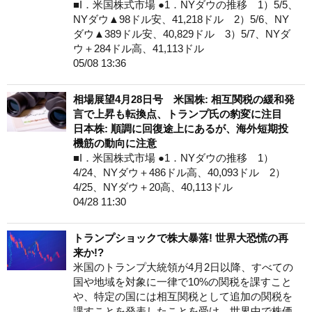
■I．米国株式市場 ●1．NYダウの推移 1）5/5、
NYダウ▲98ドル安、41,218ドル 2）5/6、NY
ダウ▲389ドル安、40,829ドル 3）5/7、NYダ
ウ＋284ドル高、41,113ドル
05/08 13:36
相場展望4月28日号 米国株: 相互関税の緩和発
言で上昇も転換点、トランプ氏の豹変に注目
日本株: 順調に回復途上にあるが、海外短期投
機筋の動向に注意
■I．米国株式市場 ●1．NYダウの推移 1）
4/24、NYダウ＋486ドル高、40,093ドル 2）
4/25、NYダウ＋20高、40,113ドル
04/28 11:30
トランプショックで株大暴落! 世界大恐慌の再
来か!?
米国のトランプ大統領が4月2日以降、すべての
国や地域を対象に一律で10%の関税を課すこと
や、特定の国には相互関税として追加の関税を
課すことを発表したことを受け、世界中で株価