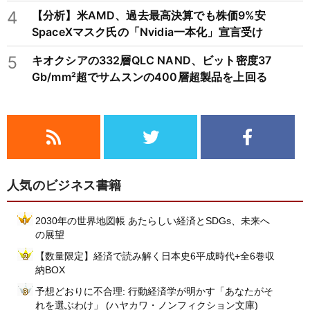
4
【分析】米AMD、過去最高決算でも株価9%安
SpaceXマスク氏の「Nvidia一本化」宣言受け
5
キオクシアの332層QLC NAND、ビット密度37
Gb/mm²超でサムスンの400層超製品を上回る
人気のビジネス書籍
2030年の世界地図帳 あたらしい経済とSDGs、未来へ
の展望
【数量限定】経済で読み解く日本史6平成時代+全6巻収
納BOX
予想どおりに不合理: 行動経済学が明かす「あなたがそ
れを選ぶわけ」 (ハヤカワ・ノンフィクション文庫)