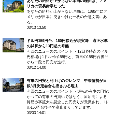
あなたの給料が上がらない本当の理由は、アメ
リカの貿易赤字だった
あなたの給料が上がらない理由は、1985年にア
メリカが日本に突きつけた一枚の合意文書にあ
る。
03/13 13:50
ドル円159円台、160円接近が現実味 適正水準
の試算から13円超の乖離
今回のニュースのポイント ・12日昼時点のドル
円相場は1ドル=約159円と、前日の158円台後半
から一段と円安が進行。
03/12 14:00
有事の円安と利上げのジレンマ 中東情勢が日
銀3月決定会合を揺さぶる理由
今回のニュースのポイント ・逆転の有事の円安:
かつての有事の円買いではなく、原油高による
貿易赤字拡大を懸念した円売りが意識され、1ド
ル150円台後半で高止まりしています。
03/03 14:01