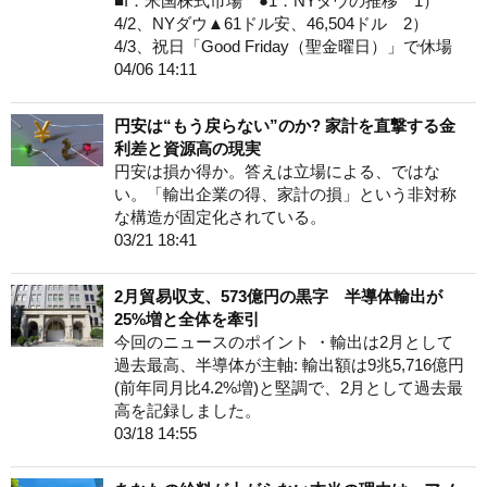
■I．米国株式市場 ●1．NYダウの推移 1）
4/2、NYダウ▲61ドル安、46,504ドル 2）
4/3、祝日「Good Friday（聖金曜日）」で休場
04/06 14:11
円安は“もう戻らない”のか? 家計を直撃する金
利差と資源高の現実
円安は損か得か。答えは立場による、ではな
い。「輸出企業の得、家計の損」という非対称
な構造が固定化されている。
03/21 18:41
2月貿易収支、573億円の黒字 半導体輸出が
25%増と全体を牽引
今回のニュースのポイント ・輸出は2月として
過去最高、半導体が主軸: 輸出額は9兆5,716億円
(前年同月比4.2%増)と堅調で、2月として過去最
高を記録しました。
03/18 14:55