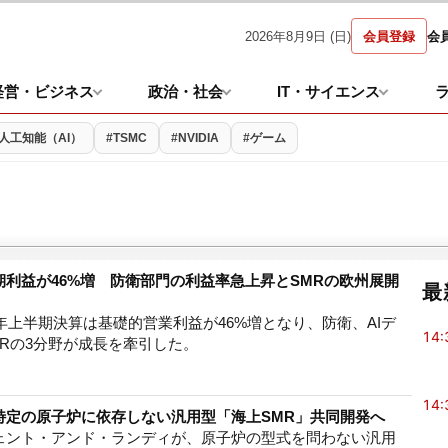
2026年8月9日 (日)
会員登録
会
経営・ビジネス
政治・社会
IT・サイエンス
#人工知能（AI）
#TSMC
#NVIDIA
#ゲーム
利益が46%増 防衛部門の利益率急上昇とSMRの欧州展開
最
6年上半期決算は基礎的営業利益が46%増となり、防衛、AIデ
14:
Rの3分野が成長を牽引した。
14:
特定の原子炉に依存しない汎用型「海上SMR」共同開発へ
ェント・アンド・ランディが、原子炉の型式を問わない汎用