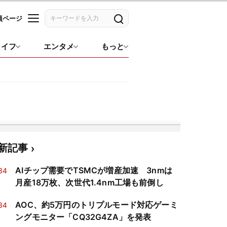
員ページ
記事を検索
ライフ
エンタメ
もっと
新記事
AIチップ需要でTSMCが増産加速 3nmは
34
月産18万枚、次世代1.4nm工場も前倒し
AOC、約5万円のトリプルモード対応ゲーミ
34
ングモニター「CQ32G4ZA」を発表