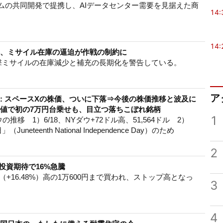
ムの共同開発で提携し、AIデータセンター需要を見据えた商
14:
）
14:
派、ミサイル在庫の逼迫が作戦の制約に
撃ミサイルの在庫減少と補充の長期化を警告している。
ア
株: スペースXの株価、ついに下落⇒今後の株価推移と波及に
終値で初の7万円台乗せも、目立つ落ちこぼれ銘柄
1
ウの推移 1）6/18、NYダウ+72ドル高、51,564ドル 2）
neteenth National Independence Day）のため
2
投資期待で16%急騰
円（+16.48%）高の1万600円まで買われ、ストップ高となっ
3
4