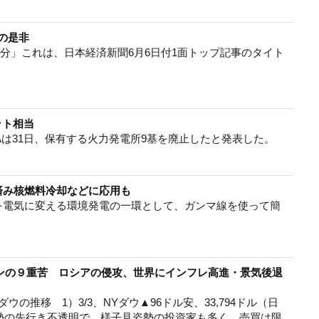
の是非
帯分」これは、日本経済新聞6月6日付1面トップ記事のタイト
ット相当
Aは31日、保有する火力発電所9基を廃止したと発表した。
済み核燃料冷却などに応用も
を電気に変える環境発電の一環として、ガンマ線を使って簡
チンの９重苦 ロシアの侵攻、世界にインフレ高進・景気後退
ダウの推移 1）3/3、NYダウ▲96ドル安、33,794ドル（日
勢の先行き不透明で、様子見姿勢の投資家も多く、売買は限