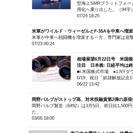
型海上SMRプラットフォー
用化へ乗り出した。（94字
07/24 18:25
米軍がワイルド・ウィーゼルとF-35Aを中東へ増
米軍が中東へ戦闘機を増派する一方、専門家は迎
07/23 00:24
相場展望6月22日号 米国
注目 日本株: 日経平均は
■I.米国株式市場 ●1.NYダ
6/19、祝日「奴隷解放記念日」（Ju
06/22 13:42
岡野バルブがストップ高、対米投融資第2弾の原発
岡野バルブ製造（6492）は3月5日、前日比1,500
た。
03/05 18:00