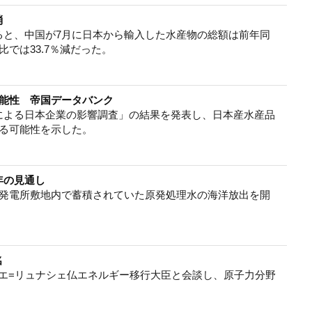
消
ると、中国が7月に日本から輸入した水産物の総額は前年同
月比では33.7％減だった。
可能性 帝国データバンク
による日本企業の影響調査」の結果を発表し、日本産水産品
える可能性を示した。
年の見通し
力発電所敷地内で蓄積されていた原発処理水の海洋放出を開
名
エ=リュナシェ仏エネルギー移行大臣と会談し、原子力分野