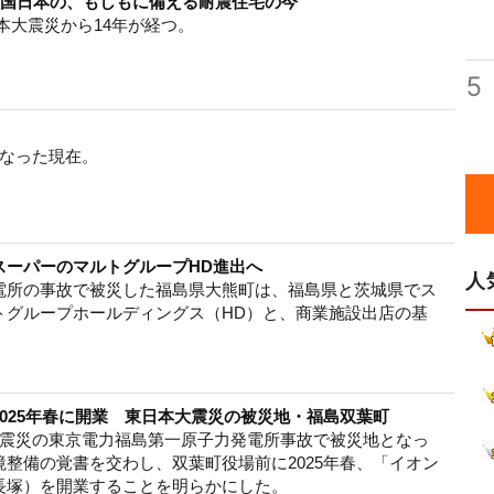
大国日本の、もしもに備える耐震住宅の今
日本大震災から14年が経つ。
5
なった現在。
スーパーのマルトグループHD進出へ
人
電所の事故で被災した福島県大熊町は、福島県と茨城県でス
トグループホールディングス（HD）と、商業施設出店の基
025年春に開業 東日本大震災の被災地・福島双葉町
大震災の東京電力福島第一原子力発電所事故で被災地となっ
整備の覚書を交わし、双葉町役場前に2025年春、「イオン
長塚）を開業することを明らかにした。