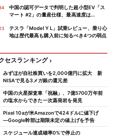
中国の認可データで判明した超小型EV「ス
34
マート #2」の量産仕様、最高速度は
140km/h
テスラ「Model Y L」試乗レビュー、乗り心
23
地は歴代最高も購入前に知るべき4つの弱点
クセスランキング
みずほが自社株買いを2,000億円に拡大 新
NISAで見る3メガ銀の還元差
中国の火星探査車「祝融」、7億5700万年前
の塩水からできた一次蒸発岩を発見
Pixel 10aが米Amazonで424ドルに値下げ
―Google幹部は期限未定の値上げを予告
スケジュール達成確率0%で停止の