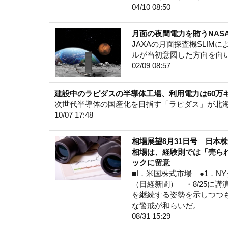
04/10 08:50
月面の夜間電力を賄うNAS
JAXAの月面探査機SLI
ルが当初意図した方向を向
02/09 08:57
建設中のラピダスの半導体工場、利用電力は60万
次世代半導体の国産化を目指す「ラピダス」が北
10/07 17:48
相場展望8月31日号 日本
相場は、経験則では「売ら
ックに留意
■I．米国株式市場 ●1．NYダ
（日経新聞） ・8/25に
を継続する姿勢を示しつつ
な警戒が和らいだ。
08/31 15:29