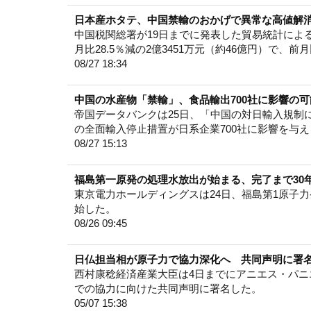
日本産ホタテ、中国禁輸のおかげで異常な高値解
中国税関総署が19日までに発表した貿易統計によ
月比28.5％減の2億3451万元（約46億円）で、前
08/27 18:34
中国の水産物「禁輸」、食品輸出700社に影響の
帝国データバンクは25日、「中国の対日輸入規制
の全面輸入停止措置が日系企業700社に影響を与
08/27 15:13
福島第一原発の処理水放出が始まる、完了まで30
東京電力ホールディングスは24日、福島第1原子
始した。
08/26 09:45
日仏担当相が原子力で協力深化へ 共同声明に署
西村康稔経済産業大臣は4日までにアニエス・パニ
での協力に向けた共同声明に署名した。
05/07 15:38