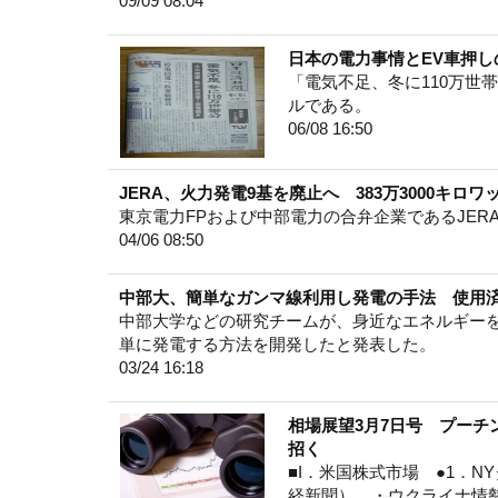
09/09 08:04
日本の電力事情とEV車押し
「電気不足、冬に110万世
ルである。
06/08 16:50
JERA、火力発電9基を廃止へ 383万3000キロワ
東京電力FPおよび中部電力の合弁企業であるJER
04/06 08:50
中部大、簡単なガンマ線利用し発電の手法 使用
中部大学などの研究チームが、身近なエネルギー
単に発電する方法を開発したと発表した。
03/24 16:18
相場展望3月7日号 プー
招く
■I．米国株式市場 ●1．NY
経新聞） ・ウクライナ情