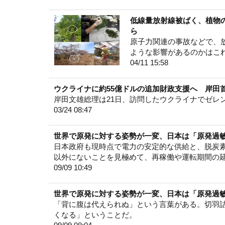
低線量放射線被ばく、植物
ら
原子力関連の事故などで、
ような影響があるのかはこ
04/11 15:58
ウクライナに約55億ドルの追加財政支援へ 岸田
岸田文雄総理は21日、訪問したウクライナでゼレ
03/24 08:47
世界で原発に対する姿勢が一変、日本は「原発過敏症
日本政府も現時点で電力の安定的な供給と、脱炭
以外にないことを見極めて、再稼働や運転期間の
09/09 10:49
世界で原発に対する姿勢が一変、日本は「原発過敏症
「背に腹は代えられぬ」という言葉がある。切羽
くなる」ということだ。