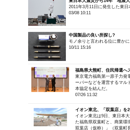
東日本大震災から14年 地震
2011年3月11日に発生した東
03/08 10:11
中国製品の良い所探し?
モノ余りと言われる位に豊かに
10/11 15:16
福島県大熊町、住民帰還へ
東京電力福島第一原子力発
ーパーなどを運営するマル
本協定を結んだ。
07/26 11:32
イオン東北、「双葉店」を2
イオン東北は9日、東日本
た福島県双葉町と、商業環境
双葉店（仮称）」（双葉町