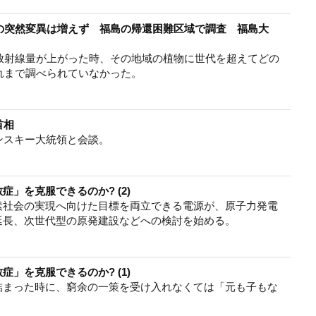
の突然変異は増えず 福島の帰還困難区域で調査 福島大
放射線量が上がった時、その地域の植物に世代を超えてどの
れまで調べられていなかった。
首相
ンスキー大統領と会談。
」を克服できるのか? (2)
素社会の実現へ向けた目標を両立できる電源が、原子力発電
延長、次世代型の原発建設などへの検討を始める。
」を克服できるのか? (1)
詰まった時に、窮余の一策を受け入れなくては「元も子もな