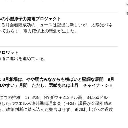
Aの小型原子力発電プロジェクト
Mによる月面着陸成功のニュースは記憶に新しいが、太陽光パネ
いておらず、電力確保上の懸念が生じた。
キロワット
海道に進出を進めている。
株: 8月相場は、やや弱含みながらも横ばいと堅調な展開 9月
れやすい」月間 ただし、選挙あれば上昇 チャイナ・ショ
ウの推移 1）8/28、NYダウ＋213ドル高、34,559ドル
講演したパウエル米連邦準備理事会（FRB）議長が金融引締め
も、政策判断に踏み込んだ発言はせず、追加利上げへの過度