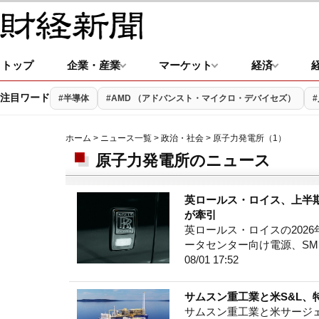
トップ
企業・産業
マーケット
経済
注目ワード
#半導体
#AMD （アドバンスト・マイクロ・デバイセズ）
ホーム
>
ニュース一覧
>
政治・社会
> 原子力発電所（1）
原子力発電所のニュース
英ロールス・ロイス、上半期
が牽引
英ロールス・ロイスの202
ータセンター向け電源、SM
08/01 17:52
サムスン重工業と米S&L、
サムスン重工業と米サージ