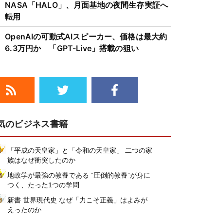
NASA「HALO」、月面基地の夜間生存実証へ
転用
OpenAIの可動式AIスピーカー、価格は最大約
6.3万円か 「GPT-Live」搭載の狙い
気のビジネス書籍
「平成の天皇家」と「令和の天皇家」 二つの家
族はなぜ衝突したのか
地政学が最強の教養である “圧倒的教養”が身に
つく、たった1つの学問
新書 世界現代史 なぜ「力こそ正義」はよみが
えったのか