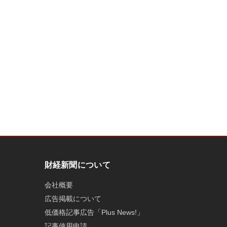
財経新聞について
会社概要
広告掲載について
低価格記事広告「Plus News!」
記事使用申請