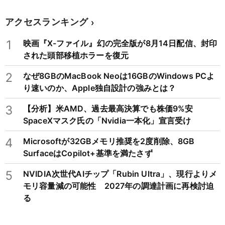
アクセスランキング
1
映画『X-ファイル』幻の完全版が8月14日配信、封印
された頭部移植ホラーを復元
2
なぜ8GBのMacBook Neoは16GBのWindows PCよ
り速いのか、Apple独自設計の強みとは？
3
【分析】米AMD、過去最高決算でも株価9%安
SpaceXマスク氏の「Nvidia一本化」宣言受け
4
Microsoftが32GBメモリ推奨を2度削除、8GB
SurfaceはCopilot+基準を満たさず
5
NVIDIA次世代AIチップ「Rubin Ultra」、現行よりメ
モリ容量減の可能性 2027年の調達計画に再検討迫
る