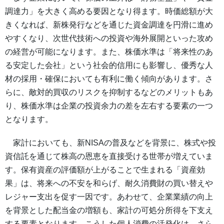
調達力」を大きく高める要因となり得ます。時価総額が大
きくなれば、新株発行などを通じた資金調達を円滑に進め
やすくなり、次世代技術への投資や海外展開といった攻め
の経営が可能になります。また、株価水準は「将来性のあ
る安定した会社」という社会的信用にも影響し、優秀な人
材の採用・確保においても有利に働く傾向があります。さ
らに、敵対的買収のリスクを抑制するなどのメリットもあ
り、株価水準は企業の投資余力の差を左右する要素の一つ
となります。
家計においても、新NISAの普及などを背景に、株式や投
資信託を通じて株高の恩恵を直接受ける世帯が増えていま
す。保有資産の評価額が上がることで生まれる「資産効
果」は、将来への不安を和らげ、耐久消費財の買い替えや
レジャー支出を促す一因です。あわせて、企業業績の向上
を背景とした配当金の増額も、家計の可処分所得を下支え
する要素となります。こうした個人消費の活発化は、さら