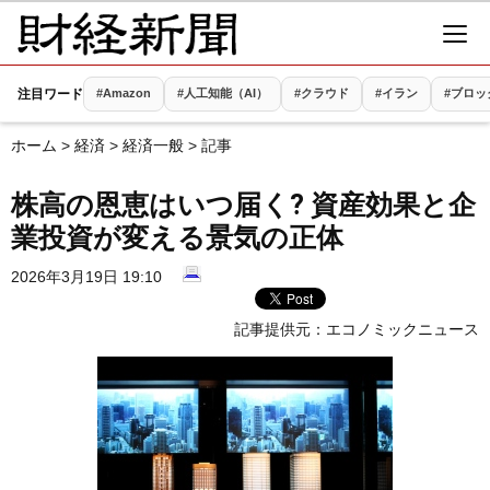
注目ワード
#Amazon
#人工知能（AI）
#クラウド
#イラン
#ブロッ
ホーム
>
経済
>
経済一般
> 記事
株高の恩恵はいつ届く? 資産効果と企
業投資が変える景気の正体
2026年3月19日 19:10
記事提供元：
エコノミックニュース