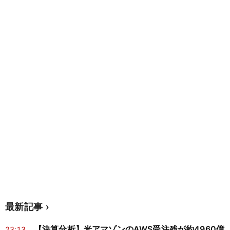
最新記事
【決算分析】米アマゾンのAWS受注残が約4960億
23:13