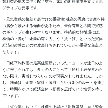
業利益の拡大に伴う配当増も、家計の所得環境を支えるポ
ジティブな要素です。
・景気実感の格差と裏付けの重要性: 株高の恩恵は資産を持
つ層から波及する傾向があるため、未保有層との間で実感
のギャップが生じやすくなります。持続的な好循環には、
株価の上昇が「企業の稼ぐ力」や「賃上げ」といった実体
経済の改善にどの程度裏打ちされているかが重要な焦点と
なります。
日経平均株価の最高値更新といったニュースが連日のよ
うに報じられても、多くの人にとって「給料明細が変わら
ない限り、実感しづらい」のが現実かもしれません。しか
し、株価は「企業・家計・政府」という3つのルートを通じ
て、時間をかけて経済全体へ影響を広げていく性質を持っ
ています。
まず企業において、株価の上昇は「財務基盤」や「資金