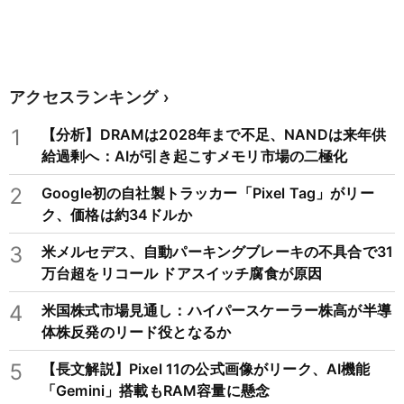
アクセスランキング
1
【分析】DRAMは2028年まで不足、NANDは来年供
給過剰へ：AIが引き起こすメモリ市場の二極化
2
Google初の自社製トラッカー「Pixel Tag」がリー
ク、価格は約34ドルか
3
米メルセデス、自動パーキングブレーキの不具合で31
万台超をリコール ドアスイッチ腐食が原因
4
米国株式市場見通し：ハイパースケーラー株高が半導
体株反発のリード役となるか
5
【長文解説】Pixel 11の公式画像がリーク、AI機能
「Gemini」搭載もRAM容量に懸念