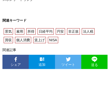
関連キーワード
景気
雇用
所得
日経平均
円安
非正規
法人税
買収
個人消費
賃上げ
NISA
関連記事
シェア
追加
ツイート
送る