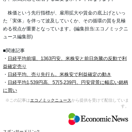
株価という先行指標が、雇用拡大や賃金の底上げといっ
た「実体」を伴って波及していくか、その循環の質を見極
める視点が重要となっています。(編集担当:エコノミックニ
ュース編集部)
■関連記事
・
日経平均前場、1363円安。米株安と前日急騰の反動で利
益確定売り
・
日経平均、売り先行も。米株安で利益確定の動き
・
日経平均1,539円高、5万5,239円。円安背景に幅広い銘柄
に買い
※この記事は
エコノミックニュース
から提供を受けて配信していま
す。
スポンサードリンク