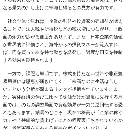
なる景気の押し上げに寄与し得るとの見方が有力です。
社会全体で見れば、企業の利益や投資家の売却益が増え
ることで、法人税や所得税などの税収増につながり、財政
面の余力が広がる側面があります。また、日本企業の価値
が世界的に評価され、海外からの投資マネーが流入すれ
ば、円を買って株を持つ動きを誘発し、過度な円安を抑制
する効果も期待されます。
一方で、課題も鮮明です。株式を持たない世帯や非正規
雇用層には恩恵が届きにくく、「株高なのに生活は苦し
い」という分断が深まるリスクが指摘されています。ま
た、実体経済の伸びに比べて株価だけが過度に先行する局
面では、のちの調整局面で資産効果が一気に逆回転する恐
れもあります。結局のところ、現在の株高が「企業の稼ぐ
力」や「持続的な賃上げ」にどの程度裏打ちされているか
が、景気実感を左右する重要なポイントになります。