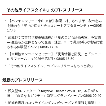
「その他ライフスタイル」
のプレスリリース
【バンヤンツリー・東山 京都】和栗、柿、さつま芋。秋の恵み
を味わう「実りの京旬とチョコレートアフタヌーンティー
08/05
17:45
武蔵野学芸専門学校高等課程が「夏のこども絵画教室」を実施
― 生徒らが主体となって企画・運営、3日で満員御礼の地域に愛
される体験型イベント
08/05 17:20
【木耐協オンラインセミナー】『災害情報と防災』と『シニア
のリフォーム』＜2026年第3回＞
08/05 16:50
「その他ライフスタイル」のプレスリリースをもっと読む
最新のプレスリリース
没入型VRシアター「Storydive Theater WAHHHP」本日8月5
日、『永遠なるガウディ』新宿にグランドオープン
08/06 00:40
絶滅危惧種のコウテイペンギンの今シーズン初産卵を確認！ ～