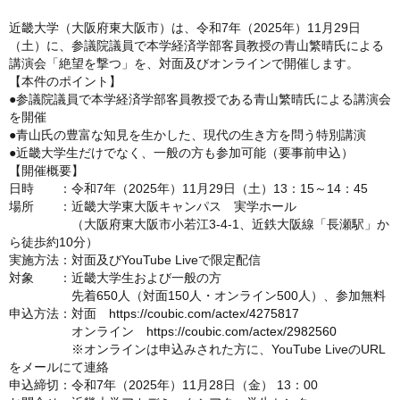
近畿大学（大阪府東大阪市）は、令和7年（2025年）11月29日
（土）に、参議院議員で本学経済学部客員教授の青山繁晴氏による
講演会「絶望を撃つ」を、対面及びオンラインで開催します。
【本件のポイント】
●参議院議員で本学経済学部客員教授である青山繁晴氏による講演会
を開催
●青山氏の豊富な知見を生かした、現代の生き方を問う特別講演
●近畿大学生だけでなく、一般の方も参加可能（要事前申込）
【開催概要】
日時 ：令和7年（2025年）11月29日（土）13：15～14：45
場所 ：近畿大学東大阪キャンパス 実学ホール
（大阪府東大阪市小若江3-4-1、近鉄大阪線「長瀬駅」か
ら徒歩約10分）
実施方法：対面及びYouTube Liveで限定配信
対象 ：近畿大学生および一般の方
先着650人（対面150人・オンライン500人）、参加無料
申込方法：対面
https://coubic.com/actex/4275817
オンライン
https://coubic.com/actex/2982560
※オンラインは申込みされた方に、YouTube LiveのURL
をメールにて連絡
申込締切：令和7年（2025年）11月28日（金） 13：00