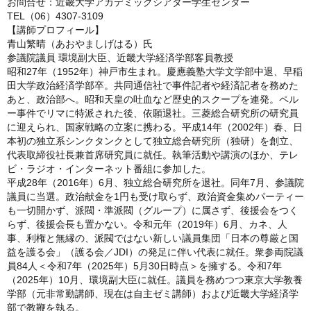
お問合せ：近畿大学アカデミックシアター学生センター
TEL（06）4307-3109
【講師プロフィール】
青山繁晴（あおやましげはる）氏
参議院議員 環境副大臣、近畿大学経済学部客員教授
昭和27年（1952年）神戸市生まれ。慶應義塾大学文学部中退、早稲
田大学政治経済学部卒。共同通信社で事件記者や経済記者を務めた
あと、政治部へ。昭和天皇の吐血など歴史的スクープを連発。ペル
ー事件でリマに特派された後、依願退社。三菱総合研究所の研究員
に迎えられ、国家戦略の立案に携わる。平成14年（2002年）春、日
本初の独立系シンクタンクとして独立総合研究所（独研）を創立、
代表取締役社長兼首席研究員に就任。執筆活動や講演のほか、テレ
ビ・ラジオ・インターネット番組に参加した。
平成28年（2016年）6月、独立総合研究所を退社。同年7月、参議院
議員に当選。政治献金を1円も受け取らず、政治資金集めパーティー
も一切開かず、派閥・準派閥（グループ）に属さず、後援会をつく
らず、後援会長も置かない。令和元年（2019年）6月、カネ、人
事、利権と無縁の、派閥ではない新しい議員集団「日本の尊厳と国
益を護る会」（護る会／JDI）の発足に伴い代表に就任。衆参両院議
員84人＜令和7年（2025年）5月30日時点＞を擁する。令和7年
（2025年）10月、環境副大臣に就任。議員を務めつつ東京大学教養
学部（元非常勤講師、現在は自主ゼミ講師）および近畿大学経済学
部で教鞭を執る。