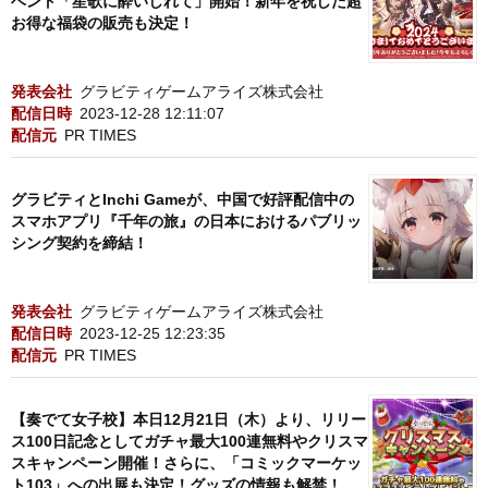
ベント「笙歌に酔いしれて」開始！新年を祝した超
お得な福袋の販売も決定！
発表会社
グラビティゲームアライズ株式会社
配信日時
2023-12-28 12:11:07
配信元
PR TIMES
グラビティとInchi Gameが、中国で好評配信中の
スマホアプリ『千年の旅』の日本におけるパブリッ
シング契約を締結！
発表会社
グラビティゲームアライズ株式会社
配信日時
2023-12-25 12:23:35
配信元
PR TIMES
【奏でて女子校】本日12月21日（木）より、リリー
ス100日記念としてガチャ最大100連無料やクリスマ
スキャンペーン開催！さらに、「コミックマーケッ
ト103」への出展も決定！グッズの情報も解禁！