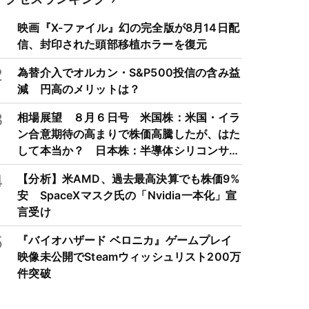
1
映画『X-ファイル』幻の完全版が8月14日配
信、封印された頭部移植ホラーを復元
2
為替介入でオルカン・S&P500投信の含み益
減 円高のメリットは？
3
相場展望 ８月６日号 米国株：米国・イラ
ン合意期待の高まりで株価高騰したが、はた
して本当か？ 日本株：半導体シリコンサイ
クルは3～4年周期で好・不況を繰り返すた
4
【分析】米AMD、過去最高決算でも株価9%
め注意
安 SpaceXマスク氏の「Nvidia一本化」宣
言受け
5
『バイオハザード ベロニカ』ゲームプレイ
映像未公開でSteamウィッシュリスト200万
件突破