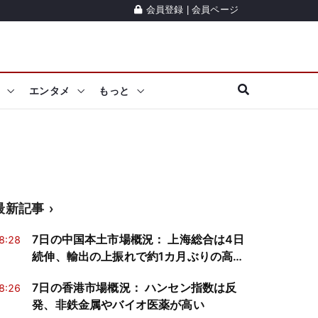
会員登録
|
会員ページ
エンタメ
もっと
最新記事
7日の中国本土市場概況： 上海総合は4日
8:28
続伸、輸出の上振れで約1カ月ぶりの高値
回復
7日の香港市場概況： ハンセン指数は反
8:26
発、非鉄金属やバイオ医薬が高い