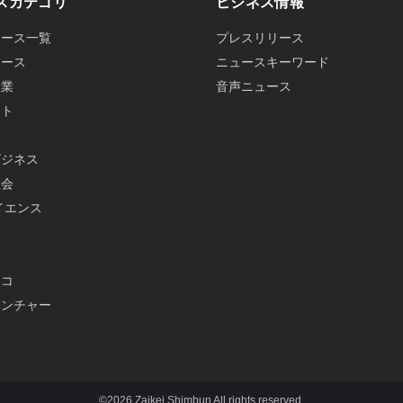
スカテゴリ
ビジネス情報
ュース一覧
プレスリリース
ュース
ニュースキーワード
産業
音声ニュース
ット
ビジネス
社会
イエンス
メ
エコ
ベンチャー
©2026 Zaikei Shimbun All rights reserved.