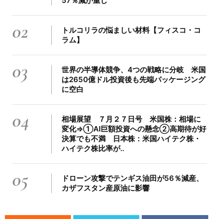
57％減が重し
02
トルコリラの悩ましい材料【フィスコ・コ
ラム】
03
世界の半導体競争、4つの戦略に分岐 米国
は2650億ドル投資後も先端パッケージング
に空白
04
相場展望 ７月２７日号 米国株：相場に
変化⇒➀AI巨額投資への懸念②高期待が好
決算でも不満 日本株：米国ハイテク株・
ハイテク株比率が..
05
ドローン攻撃でテンギス油田が56％減産、
カザフスタン産原油に影響