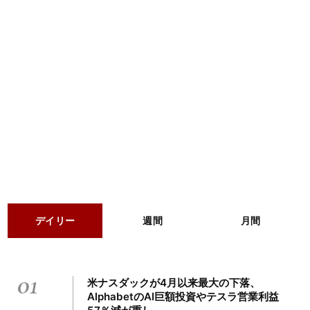
デイリー
週間
月間
01
米ナスダックが4月以来最大の下落、
AlphabetのAI巨額投資やテスラ営業利益