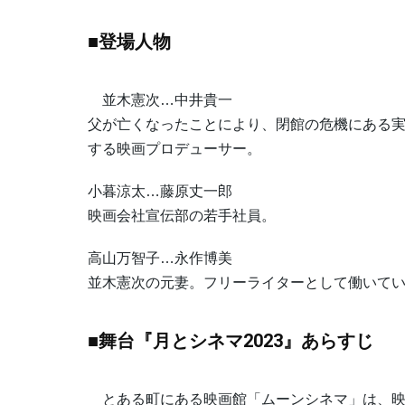
■登場人物
並木憲次…中井貴一
父が亡くなったことにより、閉館の危機にある
する映画プロデューサー。
小暮涼太…藤原丈一郎
映画会社宣伝部の若手社員。
高山万智子…永作博美
並木憲次の元妻。フリーライターとして働いて
■舞台『月とシネマ2023』あらすじ
とある町にある映画館「ムーンシネマ」は、映