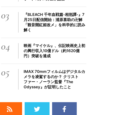
03
『BLEACH 千年血戦篇-相剋譚-』7
月25日配信開始：浦原喜助の卍解
「観音開紅姫改メ」を科学的に読み
解く
04
映画『マイケル』、伝記映画史上初
の興行収入10億ドル（約1620億
円）突破を達成
05
IMAX 70mmフィルムはデジタルカ
メラを凌駕するのか？ クリスト
ファー・ノーラン監督『The
Odyssey』が証明したこと