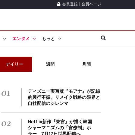
会員登録
|
会員ページ
エンタメ
もっと
デイリー
週間
月間
01
ディズニー実写版『モアナ』が記録
的興行不振、リメイク戦略の限界と
自社配信のジレンマ
02
Netflix新作『東宮』が描く韓国
シャーマニズムの「官僚制」ホ
ラー、7月17日世界配信へ