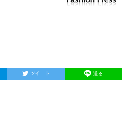
ツイート
送る