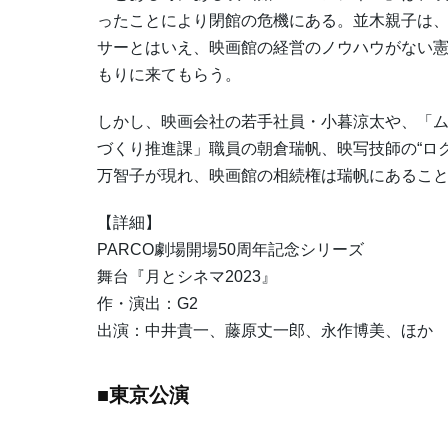
ったことにより閉館の危機にある。並木親子は、
サーとはいえ、映画館の経営のノウハウがない
もりに来てもらう。
しかし、映画会社の若手社員・小暮涼太や、「
づくり推進課」職員の朝倉瑞帆、映写技師の“ロ
万智子が現れ、映画館の相続権は瑞帆にあるこ
【詳細】
PARCO劇場開場50周年記念シリーズ
舞台『月とシネマ2023』
作・演出：G2
出演：中井貴一、藤原丈一郎、永作博美、ほか
■東京公演