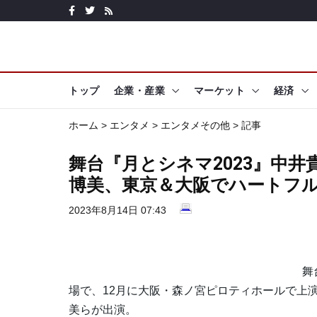
トップ
企業・産業
マーケット
経済
ホーム
>
エンタメ
>
エンタメその他
> 記事
舞台『月とシネマ2023』中井
博美、東京＆大阪でハートフ
2023年8月14日 07:43
舞台
場で、12月に大阪・森ノ宮ピロティホールで上
美らが出演。