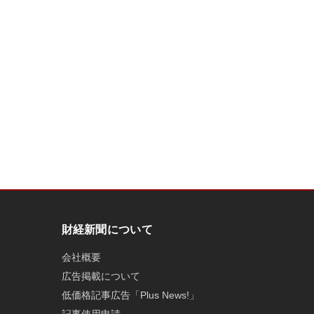
財経新聞について
会社概要
広告掲載について
低価格記事広告「Plus News!」