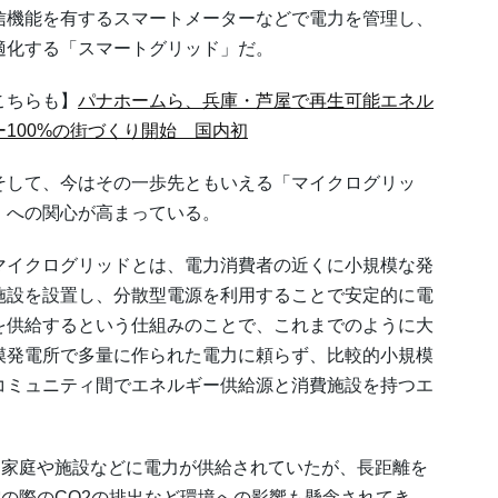
信機能を有するスマートメーターなどで電力を管理し、
適化する「スマートグリッド」だ。
こちらも】
パナホームら、兵庫・芦屋で再生可能エネル
ー100%の街づくり開始 国内初
して、今はその一歩先ともいえる「マイクログリッ
」への関心が高まっている。
イクログリッドとは、電力消費者の近くに小規模な発
施設を設置し、分散型電源を利用することで安定的に電
を供給するという仕組みのことで、これまでのように大
模発電所で多量に作られた電力に頼らず、比較的小規模
コミュニティ間でエネルギー供給源と消費施設を持つエ
家庭や施設などに電力が供給されていたが、長距離を
の際のCO2の排出など環境への影響も懸念されてき