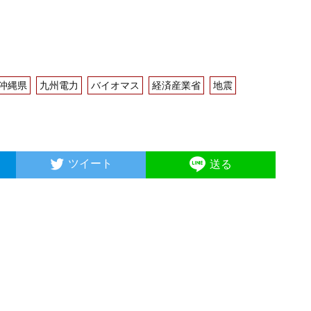
沖縄県
九州電力
バイオマス
経済産業省
地震
ツイート
送る