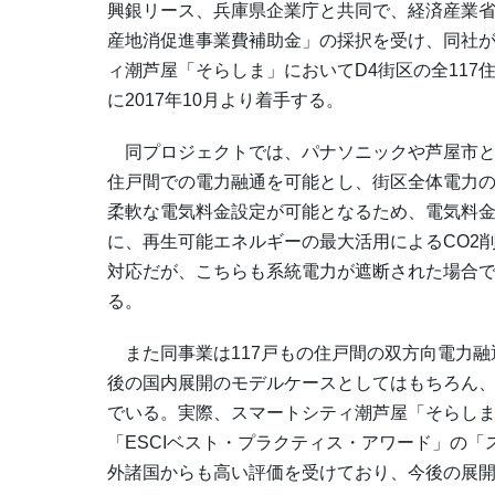
興銀リース、兵庫県企業庁と共同で、経済産業省
産地消促進事業費補助金」の採択を受け、同社が
ィ潮芦屋「そらしま」においてD4街区の全11
に2017年10月より着手する。
同プロジェクトでは、パナソニックや芦屋市と
住戸間での電力融通を可能とし、街区全体電力の
柔軟な電気料金設定が可能となるため、電気料金
に、再生可能エネルギーの最大活用によるCO2
対応だが、こちらも系統電力が遮断された場合
る。
また同事業は117戸もの住戸間の双方向電力融
後の国内展開のモデルケースとしてはもちろん
でいる。実際、スマートシティ潮芦屋「そらしま」
「ESCIベスト・プラクティス・アワード」の
外諸国からも高い評価を受けており、今後の展