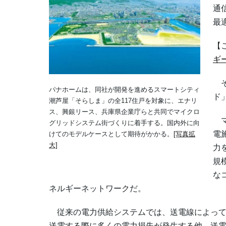
通
最
【
ギ
そ
パナホームは、同社が開発を進めるスマートシティ
ド
潮芦屋「そらしま」の全117住戸を対象に、エナリ
ス、興銀リース、兵庫県企業庁らと共同でマイクロ
マ
グリッドシステム街づくりに着手する。国内外に向
電
けてのモデルケースとして期待がかかる。
[写真拡
大]
力
規
な
ネルギーネットワークだ。
従来の電力供給システムでは、送電線によって
送電する際に多くの電力損失が発生する他、送電