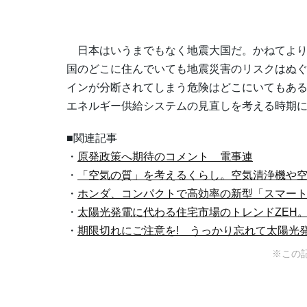
日本はいうまでもなく地震大国だ。かねてより
国のどこに住んでいても地震災害のリスクはぬ
インが分断されてしまう危険はどこにいてもあ
エネルギー供給システムの見直しを考える時期にき
■関連記事
・
原発政策へ期待のコメント 電事連
・
「空気の質」を考えるくらし。空気清浄機や
・
ホンダ、コンパクトで高効率の新型「スマート水
・
太陽光発電に代わる住宅市場のトレンドZEH
・
期限切れにご注意を! うっかり忘れて太陽光
※この