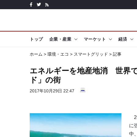
トップ
企業・産業
マーケット
経済
ホーム
>
環境・エコ
>
スマートグリッド
> 記事
エネルギーを地産地消 世界
ド」の街
2017年10月29日 22:47
2
に
中