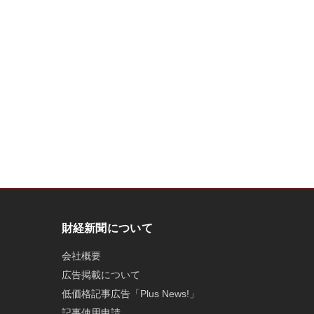
財経新聞について
会社概要
広告掲載について
低価格記事広告「Plus News!」
記事使用申請