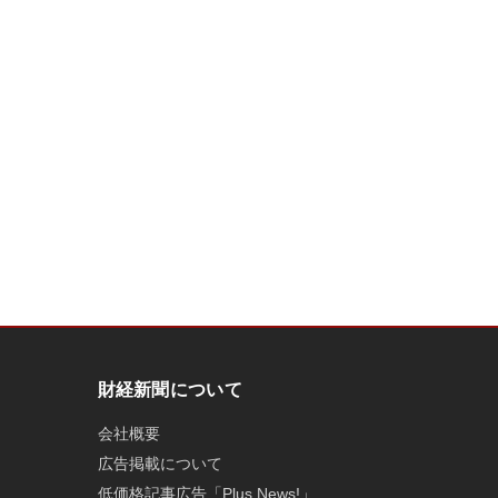
財経新聞について
会社概要
広告掲載について
低価格記事広告「Plus News!」