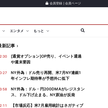
会員登録
|
会員ページ
エンタメ
もっと
最新記事
[通貨オプション]OP売り、イベント通過
2:30
や週末要因
NY外為：ドル売り再開、米7月NY連銀1
0:27
年インフレ期待率が予想外に低下
NY外為：ドル・円200DMAがレジスタン
3:58
ス、ドル下げ止まる、NY原油が反発
【市場反応】米7月雇用統計はネガティブ
2:11