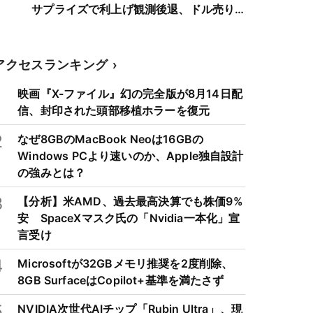
サプライズで利上げ観測後退、ドル売り
加速
アクセスランキング
1
映画『X-ファイル』幻の完全版が8月14日配
信、封印された頭部移植ホラーを復元
2
なぜ8GBのMacBook Neoは16GBの
Windows PCより速いのか、Apple独自設計
の強みとは？
3
【分析】米AMD、過去最高決算でも株価9%
安 SpaceXマスク氏の「Nvidia一本化」宣
言受け
4
Microsoftが32GBメモリ推奨を2度削除、
8GB SurfaceはCopilot+基準を満たさず
5
NVIDIA次世代AIチップ「Rubin Ultra」、現