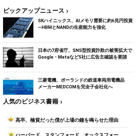
ピックアップニュース
SKハイニックス、AIメモリ需要に約6兆円投資
―HBMとNANDの生産能力を強化
日本の7府省庁、SNS型投資詐欺の被害拡大で
Google・Metaなど5社に広告主確認を要請
三菱電機、ポーランドの鉄道車両用電機品
メーカーMEDCOMを完全子会社化へ
人気のビジネス書籍
高卒、極貧だった僕が上場の鐘を鳴らせた理由
ハーバード、スタンフォード、オックスフォー