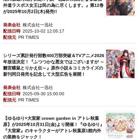
外道ラスボス女王は民の為に尽くします。』第12巻
が2025年10月2日(木)発売!!
発表会社
株式会社一迅社
配信日時
2025-10-02 12:05:17
配信元
PR TIMES
シリーズ累計発行部数400万部突破＆TVアニメ2026
年放送決定！『ふつつかな悪女ではございますが ～
雛宮蝶鼠とりかえ伝～』原作小説＆コミカライズの
新刊同日発売を記念して大型広告を展開！
発表会社
株式会社一迅社
配信日時
2025-09-30 15:00:00
配信元
PR TIMES
【ゆるゆり×大室家 crown garden in アトレ秋葉
原】が2025年10月31日(金)より開催！『ゆるゆり』
『大室家』のキャラクターがアトレ秋葉原1館内外
の装飾をジャック！