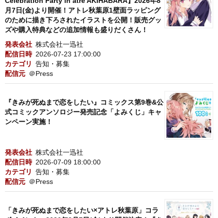
Celebration Party in atre AKIHABARA】2026年8
月7日(金)より開催！アトレ秋葉原1壁面ラッピング
のために描き下ろされたイラストを公開！販売グッ
ズや購入特典などの追加情報も盛りだくさん！
発表会社
株式会社一迅社
配信日時
2026-07-23 17:00:00
カテゴリ
告知・募集
配信元
＠Press
『きみが死ぬまで恋をしたい』コミックス第9巻&公
式コミックアンソロジー発売記念「よみくじ」キャ
ンペーン実施！
発表会社
株式会社一迅社
配信日時
2026-07-09 18:00:00
カテゴリ
告知・募集
配信元
＠Press
「きみが死ぬまで恋をしたい×アトレ秋葉原」コラ