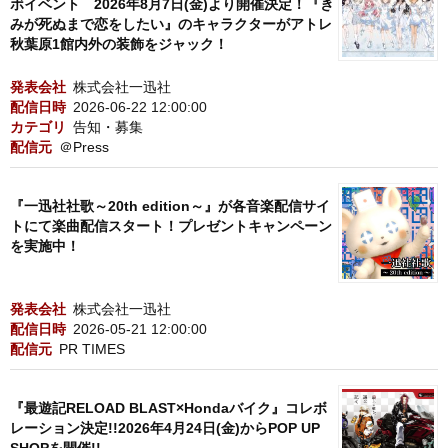
ボイベント 2026年8月7日(金)より開催決定！『き
みが死ぬまで恋をしたい』のキャラクターがアトレ
秋葉原1館内外の装飾をジャック！
発表会社
株式会社一迅社
配信日時
2026-06-22 12:00:00
カテゴリ
告知・募集
配信元
＠Press
『一迅社社歌～20th edition～』が各音楽配信サイ
トにて楽曲配信スタート！プレゼントキャンペーン
を実施中！
発表会社
株式会社一迅社
配信日時
2026-05-21 12:00:00
配信元
PR TIMES
『最遊記RELOAD BLAST×Hondaバイク』コレボ
レーション決定!!2026年4月24日(金)からPOP UP