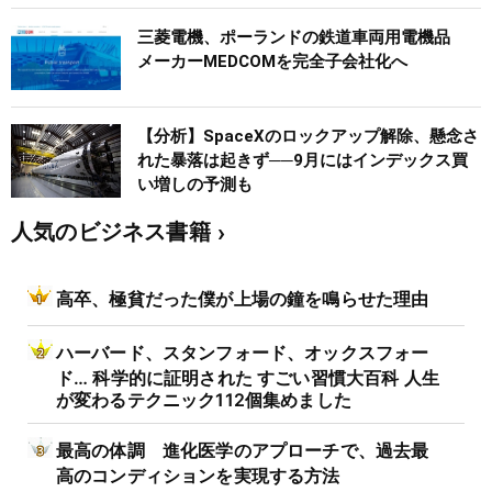
三菱電機、ポーランドの鉄道車両用電機品
メーカーMEDCOMを完全子会社化へ
【分析】SpaceXのロックアップ解除、懸念さ
れた暴落は起きず──9月にはインデックス買
い増しの予測も
人気のビジネス書籍
高卒、極貧だった僕が上場の鐘を鳴らせた理由
ハーバード、スタンフォード、オックスフォー
ド… 科学的に証明された すごい習慣大百科 人生
が変わるテクニック112個集めました
最高の体調 進化医学のアプローチで、過去最
高のコンディションを実現する方法