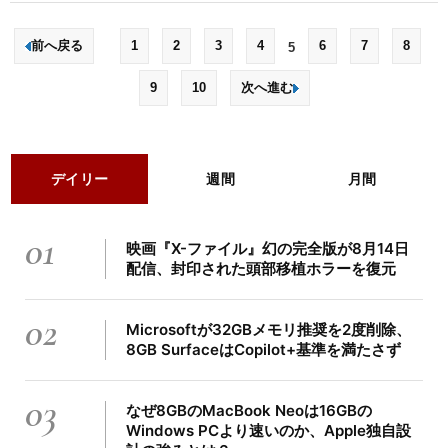
前へ戻る
1
2
3
4
6
7
8
5
9
10
次へ進む
デイリー
週間
月間
01
映画『X-ファイル』幻の完全版が8月14日
配信、封印された頭部移植ホラーを復元
02
Microsoftが32GBメモリ推奨を2度削除、
8GB SurfaceはCopilot+基準を満たさず
03
なぜ8GBのMacBook Neoは16GBの
Windows PCより速いのか、Apple独自設