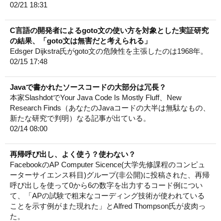
02/21 18:31
C言語の開発者によるgoto文の使い方を対象とした実証研究
の結果、「goto文は無害だと考えられる」
Edsger Dijkstra氏がgoto文の危険性を主張したのは1968年。
02/15 17:48
Javaで書かれたソースコードの大部分は冗長？
本家SlashdotでYour Java Code Is Mostly Fluff、New
Research Finds（あなたのJavaコードの大半は無駄なもの、
新たな研究で判明）なる記事が出ている。
02/14 08:00
再帰呼び出し、よく使う？使わない？
FacebookのAP Computer Sicence(大学先修課程のコンピュ
ーターサイエンス科目)グループ(非公開)に投稿された、再帰
呼び出しを使って0から6の数字を出力するコード例につい
て、「APの試験で粗末なコーディング技術が使われている
ことを示す例がまた現れた」とAlfred Thompson氏が皮肉っ
た。