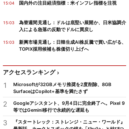
国内外の注目経済指標：米インフレ指標を注視
15:04
為替週間見通し：ドルは底堅い展開か、日米協調介
15:03
入による急落の反動でドルに買戻し
新興市場見通し：日韓生成AI株反騰で買い広がる、
15:03
TOPIX採用候補も株価切り上げへ
アクセスランキング
1
Microsoftが32GBメモリ推奨を2度削除、8GB
SurfaceはCopilot+基準を満たさず
2
Googleアシスタント、9月4日に完全終了へ。Pixel 9
等ではGemini移行で永続的な遅延も
3
『スタートレック：ストレンジ・ニュー・ワールド』
最新話、カークとスポックの絆を「t'hy'la」と結びつ