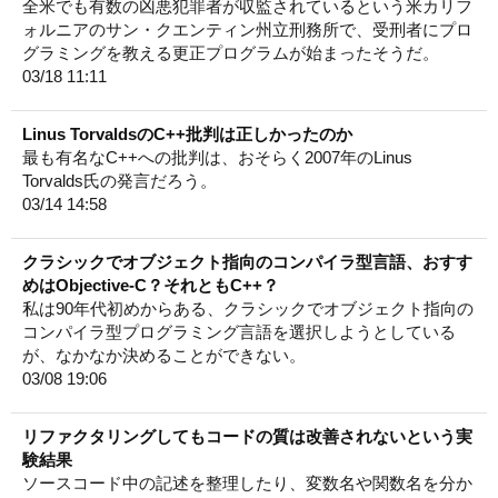
全米でも有数の凶悪犯罪者が収監されているという米カリフ
ォルニアのサン・クエンティン州立刑務所で、受刑者にプロ
グラミングを教える更正プログラムが始まったそうだ。
03/18 11:11
Linus TorvaldsのC++批判は正しかったのか
最も有名なC++への批判は、おそらく2007年のLinus
Torvalds氏の発言だろう。
03/14 14:58
クラシックでオブジェクト指向のコンパイラ型言語、おすす
めはObjective-C？それともC++？
私は90年代初めからある、クラシックでオブジェクト指向の
コンパイラ型プログラミング言語を選択しようとしている
が、なかなか決めることができない。
03/08 19:06
リファクタリングしてもコードの質は改善されないという実
験結果
ソースコード中の記述を整理したり、変数名や関数名を分か