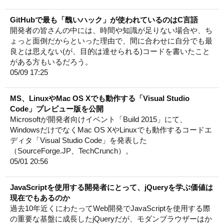
GitHubで最も「醜いハック」が使われているのはC言語
開発者の皆さんの中には、時間や知識が足りない場合や、ち
ょっと面倒だからといった理由で、間に合わせに自分でも最
良とは思えない(が、目的は達せられる)コードを書いたこと
がある方もいるだろう。
05/09 17:25
MS、LinuxやMac OS Xでも動作する「Visual Studio
Code」プレビュー版を公開
Microsoftが開発者向けイベント「Build 2015」にて、
WindowsだけでなくMac OS XやLinuxでも動作するコードエ
ディタ「Visual Studio Code」を発表した
（SourceForge.JP、TechCrunch）。
05/01 20:56
JavaScriptを使用する開発者にとって、jQueryを学ぶ価値は
現在でもあるのか
過去10年近くにわたってWeb開発でJavaScriptを使用する際
の重要な基盤に成長したjQueryだが、モダンブラウザーはか