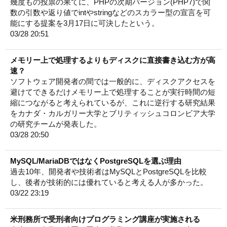
幾度もの投票の果てに、PHPの次期バージョン(PHP7)で関
数の引数や返り値でintやstringなどのスカラー型の宣言を可
能にする提案を3月17日に可決したという。
03/28 20:51
メモリー上で処理するよりもディスクに直接書き込む方が高
速？
ソフトウェア開発者の間では一般的に、ディスクアクセスを
避けてできるだけメモリー上で処理することが実行時間の短
縮につながると考えられているが、これに逆行する研究結果
をカナダ・カルガリー大学とブリティッシュコロンビア大学
の研究チームが発表した。
03/28 20:50
MySQL/MariaDBではなくPostgreSQLを選ぶ理由
過去10年、開発者や技術者はMySQLとPostgreSQLを比較
し、後者が技術的には優れていると考える人が多かった。
03/22 23:19
米刑務所で受刑者向けプログラミング講座が実施される