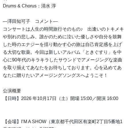
Drums & Chorus：清水 淳
―澤田知可子 コメント―
コンサートは人生の時間旅行そのもの♪ 出逢いのトキメキ
や別れの悲しみ、誰かのために泣いた優しさや自分を鼓舞
した時のエナジーを揺り動かす心の旅は自己肯定感を上げ
る大切な歌薬。今回は新しいアルバム「ときぐすり」を中
心に90年代のキラキラしたサウンドでアメージングな楽曲
を取り揃えてあなたをお待ちしております。心を込めてあ
なたに贈りたいアメージングソングスへようこそ！
公演概要
【日時】2026 年10月17日（土）開場 15:00／開演 16:00
【会場】I’M A SHOW（東京都千代田区有楽町2丁目5番地1