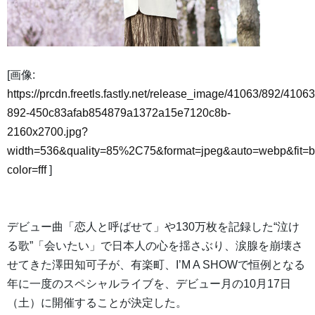
[画像:
https://prcdn.freetls.fastly.net/release_image/41063/892/41063
892-450c83afab854879a1372a15e7120c8b-
2160x2700.jpg?
width=536&quality=85%2C75&format=jpeg&auto=webp&fit=
color=fff
]
デビュー曲「恋人と呼ばせて」や130万枚を記録した“泣け
る歌”「会いたい」で日本人の心を揺さぶり、涙腺を崩壊さ
せてきた澤田知可子が、有楽町、I’M A SHOWで恒例となる
年に一度のスペシャルライブを、デビュー月の10月17日
（土）に開催することが決定した。