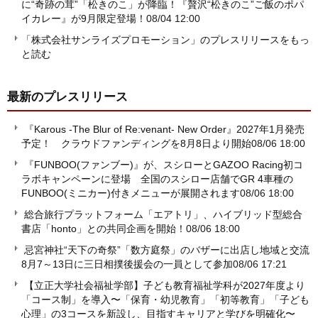
に“奇跡の茸”「松きのこ」が降臨！『贅沢“松きのこ”ご飯のポパ
イカレー』が9月限定登場！
08/04 12:00
「株式会社サンライズプロモーション」のプレスリリースをもっ
と読む
最新のプレスリリース
『Karous -The Blur of Re:venant- New Order』2027年1月発売
予定！ クラウドファンディングを8月8日より開始
08/06 18:00
『FUNBOO(ファンブー)』が、スシローとGAZOO Racing初コ
ラボキャンペーンに登場 全国のスシロー店舗でGR 4車種の
FUNBOO(ミニカー)付きメニューが展開されます
08/06 18:00
総合旅行プラットフォーム「エアトリ」、ハイブリッド型総合
書店「honto」との共同企画を開始！
08/06 18:00
忌宮神社“天下の奇祭”「数方庭祭」のバザーに出店し地域と交流
8月7～13日に三日相撲後援会の一員として参加
08/06 17:21
【立正大学社会福祉学部】子ども教育福祉学科が2027年度より
「コース制」を導入〜「保育・幼児教育」「初等教育」「子ども
心理」の3コースを新設し、目指すキャリアと学びを明確化〜