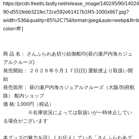
https://prcdn.freetls.fastly.net/release_image/140245/90/14024
90-d551febb321fec72ce592e61417b1f45-1000x667.jpg?
width=536&quality=85%2C75&format=jpeg&auto=webp&fit=
color=fff
]
商 品 名： さんふらわあ切り絵御船印(昼の瀬戸内海カジュ
アルクルーズ)
発売開始： ２０２６年５月１７日(日) 運航便より取扱い開
始
発売箇所： 昼の瀬戸内海カジュアルクルーズ（大阪/別府航
路） 船内ショップ
価 格: 1,000円（税込）
※在庫状況によっては取扱いが一時休止してい
る場合がございます
本グッズの魅力を詳しくお伝えしている「さんふらわあグ