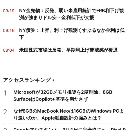
NY金先物：反発、弱い米雇用統計でFRB利下げ観
09:19
測が強まりドル安・金利低下が支援
NY債券：上昇、利上げ観測くすぶるなか金利は低
09:16
下
米国株式市場は反発、早期利上げ警戒感が後退
08:04
アクセスランキング
1
Microsoftが32GBメモリ推奨を2度削除、8GB
SurfaceはCopilot+基準を満たさず
2
なぜ8GBのMacBook Neoは16GBのWindows PCよ
り速いのか、Apple独自設計の強みとは？
Googleアシスタント、9月4日に完全終了へ。Pixel 9