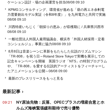
ケーション設計・場の企画運営を担当
08/08 09:10
KPMGコンサルティング、環境省が進める「昼の再エネ余剰電
力需要創出モデル実証（令和8年度）」を九州電力と共同で実施
08/08 09:10
川西特産いちじく「朝採りの恵み」が収穫期に / 兵庫県川西市
08/08 09:10
一般社団法人外国人雇用協議会、横浜市「外国人材採用・定着
コンシェルジュ」事業に協力
08/08 09:10
8月8日は音楽シーンに革新をもたらした伝説のリズムマシン
「TR-808」を祝う日～Roland Store Tokyoで実機を展示しての
記念キャンペーンを開催 英国ラジオ「NTS」の特別プログラム
や、「TR-808」を愛する伝説的アーティストをフィーチャーし
たアニメーションを公開～
08/08 09:00
最新のプレスリリースをもっと見る
最新記事
NY原油先物：反落、OPECプラスの増産合意とホ
09:21
ルムズ海峡緊張緩和期待で売り優勢