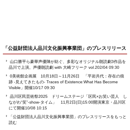
「公益財団法人品川文化振興事業団」
のプレスリリース
山口勝平ら豪華声優陣が紡ぐ、多彩なオリジナル朗読劇3作品を
品川で上演。声優朗読劇 with 大崎フリーク vol.2
02/04 09:30
0美術館企画展 10月18日～11月26日 「平岩共代：存在の痕
跡 -見えてきたもの- Traces of Existence:What Has Become
Visible」開催
10/17 09:30
品川区民芸術祭2025 ドリームステージ「区民×お笑い芸人 し
ながわ“笑”-show-タイム」 11月2日(日)15:00開演東京・品川区
にて開催
10/08 10:15
「公益財団法人品川文化振興事業団」のプレスリリースをもっと
読む