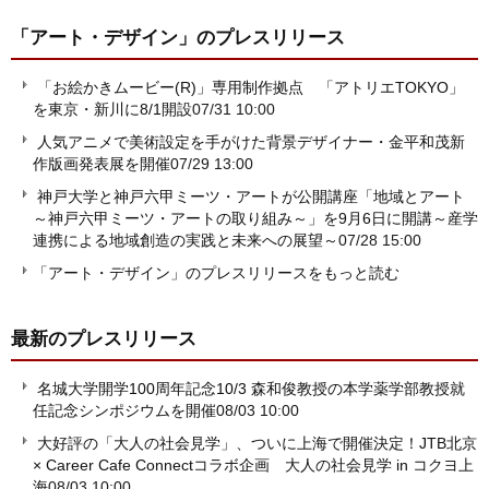
「アート・デザイン」
のプレスリリース
「お絵かきムービー(R)」専用制作拠点 「アトリエTOKYO」
を東京・新川に8/1開設
07/31 10:00
人気アニメで美術設定を手がけた背景デザイナー・金平和茂新
作版画発表展を開催
07/29 13:00
神戸大学と神戸六甲ミーツ・アートが公開講座「地域とアート
～神戸六甲ミーツ・アートの取り組み～」を9月6日に開講～産学
連携による地域創造の実践と未来への展望～
07/28 15:00
「アート・デザイン」のプレスリリースをもっと読む
最新のプレスリリース
名城大学開学100周年記念10/3 森和俊教授の本学薬学部教授就
任記念シンポジウムを開催
08/03 10:00
大好評の「大人の社会見学」、ついに上海で開催決定！JTB北京
× Career Cafe Connectコラボ企画 大人の社会見学 in コクヨ上
海
08/03 10:00