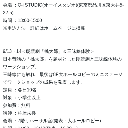
会場 ：O-i STUDIO(オーイスタジオ)(東京都品川区東大井5-
22-5)
時間 ：13:00-15:00
※申込方法・詳細はホームページに掲載
9/13・14＜朗読劇「桃太郎」＆三味線体験＞
日本昔話の「桃太郎」を題材とした朗読劇と三味線体験の
ワークショップ。
三味線にも触れ、最後は8F大ホールロビーのミニステージ
でワークショップの成果を発表します。
定員 ：各日10名
対象 ：小学生以上
参加費：無料
講師 ：杵屋栄楼
会場 ：7階リハーサル室(発表：大ホールロビー)