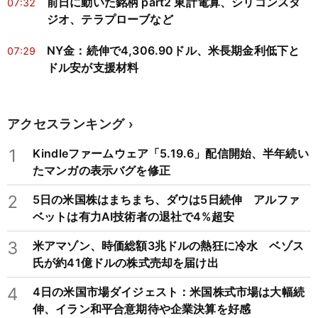
前日に動いた銘柄 part2 東計電算、シリコンスタ
07:32
ジオ、テラプローブなど
NY金：続伸で4,306.90ドル、米長期金利低下と
07:29
ドル安が支援材料
アクセスランキング
1
Kindleファームウェア「5.19.6」配信開始、半年続い
たマンガの表示バグを修正
2
5日の米国株はまちまち、ダウは5日続伸 アルファ
ベットは有力AI技術者の退社で4%超安
3
米アマゾン、時価総額3兆ドルの熱狂に冷水 ベゾス
氏が約41億ドルの株式売却を届け出
4
4日の米国市場ダイジェスト：米国株式市場は大幅続
伸、イラン和平合意期待や企業決算を好感