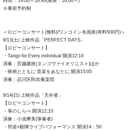
時間 ：14:00～16:40(発表：16:00～)
※事前予約制
＜ロビーコンサート(無料)/ワンコイン名画座(有料500円)＞
9/13(土) 上映作品「PERFECT DAYS」
【ロビーコンサート】
・Tango for Every individual 開演12:10
演奏：宮越建政(タンゴヴァイオリニスト)ほか
・映画とともに 音楽をあなたに 開演15:05
演奏：品川区民吹奏楽団
9/14(日) 上映作品「天外者」
【ロビーコンサート】
・箏のしらべ 開演12:10
演奏：小池摩美(箏奏者)
・邦楽×殺陣ライブパフォーマンス 開演14：50