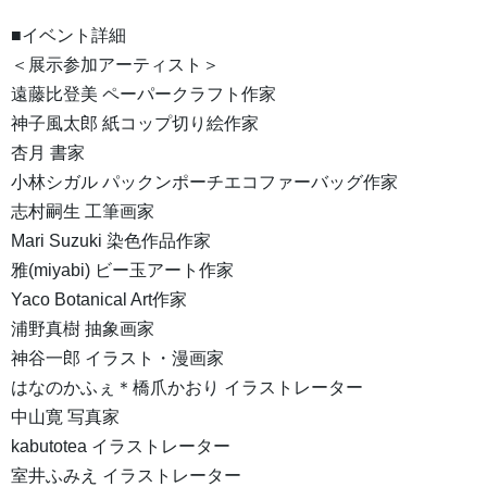
■イベント詳細
＜展示参加アーティスト＞
遠藤比登美 ペーパークラフト作家
神子風太郎 紙コップ切り絵作家
杏月 書家
小林シガル パックンポーチエコファーバッグ作家
志村嗣生 工筆画家
Mari Suzuki 染色作品作家
雅(miyabi) ビー玉アート作家
Yaco Botanical Art作家
浦野真樹 抽象画家
神谷一郎 イラスト・漫画家
はなのかふぇ＊橋爪かおり イラストレーター
中山寛 写真家
kabutotea イラストレーター
室井ふみえ イラストレーター