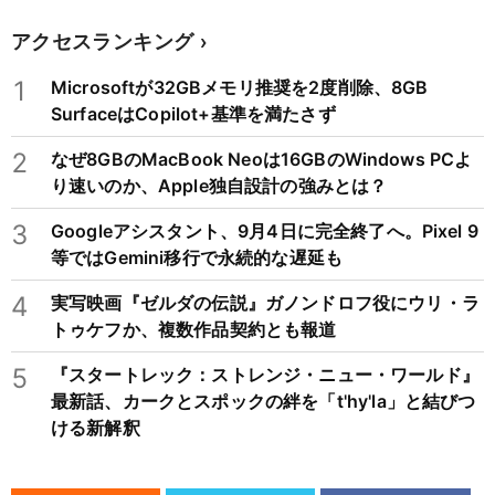
アクセスランキング
1
Microsoftが32GBメモリ推奨を2度削除、8GB
SurfaceはCopilot+基準を満たさず
2
なぜ8GBのMacBook Neoは16GBのWindows PCよ
り速いのか、Apple独自設計の強みとは？
3
Googleアシスタント、9月4日に完全終了へ。Pixel 9
等ではGemini移行で永続的な遅延も
4
実写映画『ゼルダの伝説』ガノンドロフ役にウリ・ラ
トゥケフか、複数作品契約とも報道
5
『スタートレック：ストレンジ・ニュー・ワールド』
最新話、カークとスポックの絆を「t'hy'la」と結びつ
ける新解釈