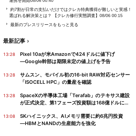
連携を開始
08/06 00:40
約7割が日常の支払いだけではクレカ特典獲得が難しいと実感！
選ばれる解決策とは？ 【クレカ修行実態調査】
08/06 00:15
最新のプレスリリースをもっと見る
最新記事
Pixel 10aが米Amazonで424ドルに値下げ
13:28
―Google幹部は期限未定の値上げを予告
サムスン、モバイル初の16-bit RAW対応センサー
13:28
「ISOCELL HPC」の量産を確認
SpaceXの半導体工場「Terafab」のテキサス建設
13:28
が正式決定、第1フェーズ投資額は168億ドルに縮
小
SKハイニックス、AIメモリ需要に約6兆円投資
13:08
―HBMとNANDの生産能力を強化