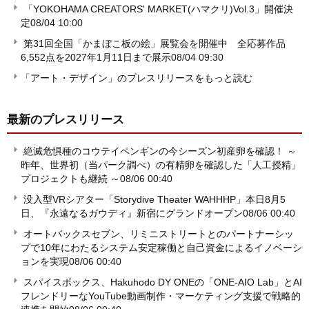
「YOKOHAMA CREATORS' MARKET(ハマクリ)Vol.3」開催決
定
08/04 10:00
第31回全国「かまぼこ板の絵」展覧会を開催中 全応募作品
6,552点を2027年1月11日まで展示
08/04 09:30
「アート・デザイン」のプレスリリースをもっと読む
最新のプレスリリース
絶滅危惧種のコウテイペンギンの今シーズン初産卵を確認！ ～
昨年、世界初（当パーク調べ）の有精卵を確認した「人工授精」
プロジェクトも継続 ～
08/06 00:40
没入型VRシアター「Storydive Theater WAHHHP」本日8月5
日、『永遠なるガウディ』新宿にグランドオープン
08/06 00:40
オートバックスセブン、リミニストリートとのパートナーシッ
プで10年にわたるシステム安定稼働と自己資金によるイノベーシ
ョンを実現
08/06 00:40
スパイスボックス、Hakuhodo DY ONEの「ONE-AIO Lab」とAI
フレンドリーなYouTube動画制作・マーケティング支援で戦略的