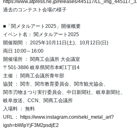
https://www.atpress.ne.jp/releases/445117/LL_img_445117_3
過去のコンテスト会場の様子
■「関メタルアート2025」開催概要
イベント名： 関メタルアート2025
開催期間 ： 2025年10月11日(土)、10月12日(日)
両日 10:00～16:00
開催場所 ： 関商工会議所 大会議室
〒501-3886 岐阜県関市本町1丁目4
主催 ： 関商工会議所青年部
協賛 ： 関市、関市教育委員会、関市観光協会、
関市刃物まつり実行委員会、中日新聞社、岐阜新聞社、
岐阜放送、CCN、関商工会議所
入場料 ： 無料
URL ：
https://www.instagram.com/seki_metal_art?
igsh=bWlpYjF3M2psdjE2