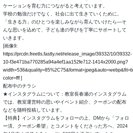
ケーションを育む力につながると考えています。
学校の勉強だけでなく、社会に出て生きていくために。
「生きる力」のひとつを楽しみながら育んでいけたら―そ
んな思いを込めて、子ども達の学びを丁寧にサポートして
いきます。
[画像9:
https://prcdn.freetls.fastly.net/release_image/39332/10/39332-
10-f3e471ba770285a94a4ef1aa152fe712-1414x2000.png?
width=536&quality=85%2C75&format=jpeg&auto=webp&fit=
color=fff
]
配布中のチラシ
★インスタグラムについて：教室長春瀬のインスタグラム
では、教室運営時の思いやイベント紹介、クーポンの配布
などを随時投稿しています。
【特典】インスタグラムをフォローの上、DMから「フォロ
ー済。クーポン希望」とコメントをくださった方へ、2024