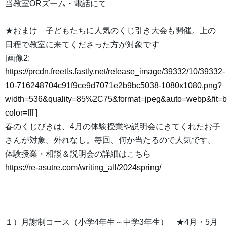
当教室ORズーム・電話にて
★おまけ 子どもたちに人気のくじ引き大会も開催。上の
日程で教室に来てくださった方が対象です
[画像2:
https://prcdn.freetls.fastly.net/release_image/39332/10/39332-
10-716248704c91f9ce9d7071e2b9bc5038-1080x1080.png?
width=536&quality=85%2C75&format=jpeg&auto=webp&fit=
color=fff
]
春のくじびきは、4月の体験授業や説明会にきてくれたお子
さんが対象。外れなし。毎回、何か当たるので人気です。
体験授業・相談＆説明会の詳細はこちら
https://re-asutre.com/writing_all/2024spring/
１）月謝制コース（小学4年生～中学3年生） ★4月・5月