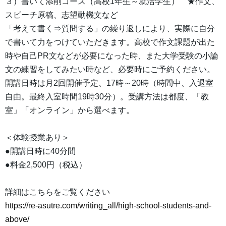
３）書いて添削コース（高校1年生～就活学生） ★作文、
スピーチ原稿、志望動機文など
「考えて書く⇒質問する」の繰り返しにより、実際に自分
で書いて力をつけていただきます。高校で作文課題が出た
時や自己PR文などが必要になった時、また大学受験の小論
文の練習をしてみたい時など、必要時にご予約ください。
開講日時は月2回開催予定、17時～20時（時間中、入退室
自由。最終入室時間19時30分）。受講方法は都度、「教
室」「オンライン」から選べます。
＜体験授業あり＞
●開講日時に40分間
●料金2,500円（税込）
詳細はこちらをご覧ください
https://re-asutre.com/writing_all/high-school-students-and-
above/
‎