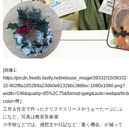
[画像1:
https://prcdn.freetls.fastly.net/release_image/39332/10/39332-
10-802f8a185289a23db0e6132bbc3fd8ec-1080x1080.png?
width=536&quality=85%2C75&format=jpeg&auto=webp&fit=
color=fff
]
工作＆作文で作ったクリスマスリースやうぉーたーぷにぷ
になど。写真は教室長春瀬
小学校などでは、感想文や日記など「書く機会」が減って