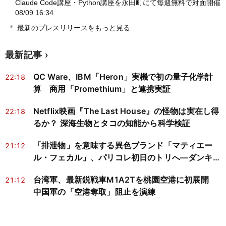
Claude Code講座・Python講座を永田町にて毎週無料で対面開催
08/09 16:34
最新のプレスリリースをもっと見る
最新記事
QC Ware、IBM「Heron」実機で初の量子化学計
22:18
算 商用「Promethium」と連携実証
Netflix映画『The Last House』の怪物は実在し得
22:18
るか？ 深海生物とタコの知能から科学検証
「排泄物」を意味する異色ブランド「マティエー
21:12
ル・フェカル」、パリコレ初日のトリへ―ダンキン
CM進出が映す批評と商業化
台湾軍、最新鋭戦車M1A2Tを桃園空港に初展開
21:12
中国軍の「空港奪取」阻止を演練