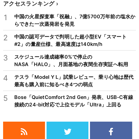
アクセスランキング
1
中国の火星探査車「祝融」、7億5700万年前の塩水か
らできた一次蒸発岩を発見
2
中国の認可データで判明した超小型EV「スマート
#2」の量産仕様、最高速度は140km/h
3
スケジュール達成確率0%で停止の
NASA「HALO」、月面基地の夜間生存実証へ転用
4
テスラ「Model Y L」試乗レビュー、乗り心地は歴代
最高も購入前に知るべき4つの弱点
5
Bose「QuietComfort 2nd Gen」発表、USB-C有線
接続の24-bit対応で上位モデル「Ultra」上回る