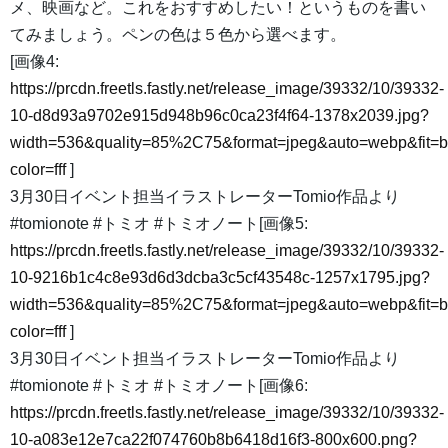
メ、映画など。これをおすすめしたい！というものを書い
てみましょう。ペンの色は５色から選べます。
[画像4:
https://prcdn.freetls.fastly.net/release_image/39332/10/39332-
10-d8d93a9702e915d948b96c0ca23f4f64-1378x2039.jpg?
width=536&quality=85%2C75&format=jpeg&auto=webp&fit=
color=fff
]
3月30日イベント担当イラストレーターTomio作品より
#tomionote #トミオ #トミオノート[画像5:
https://prcdn.freetls.fastly.net/release_image/39332/10/39332-
10-9216b1c4c8e93d6d3dcba3c5cf43548c-1257x1795.jpg?
width=536&quality=85%2C75&format=jpeg&auto=webp&fit=
color=fff
]
3月30日イベント担当イラストレーターTomio作品より
#tomionote #トミオ #トミオノート[画像6:
https://prcdn.freetls.fastly.net/release_image/39332/10/39332-
10-a083e12e7ca22f074760b8b6418d16f3-800x600.png?