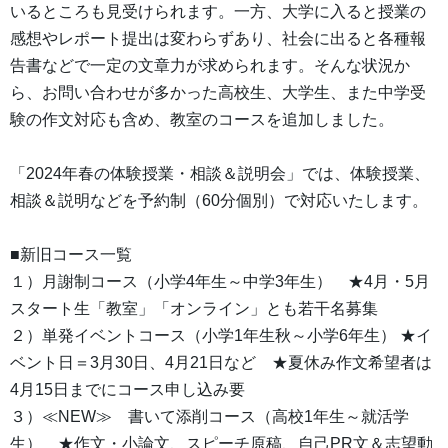
いるところも見受けられます。一方、大学に入ると授業の
感想やレポート提出は変わらずあり、社会に出ると各種報
告書などで一定の文章力が求められます。そんな状況か
ら、お問い合わせが多かった高校生、大学生、また中学受
験の作文対応も含め、教室のコースを追加しました。
「2024年春の体験授業・相談＆説明会」では、体験授業、
相談＆説明などを予約制（60分個別）で対応いたします。
■新旧コース一覧
１）月謝制コース（小学4年生～中学3年生） ★4月・5月
スタート生「教室」「オンライン」とも若干名募集
２）単発イベントコース（小学1年生秋～小学6年生） ★イ
ベント日＝3月30日、4月21日など ★夏休み作文希望者は
4月15日までにコース申し込み要
３）≪NEW≫ 書いて添削コース（高校1年生～就活学
生） ★作文・小論文、スピーチ原稿、自己PR文＆志望動