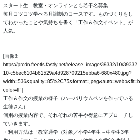
スタート生 教室・オンラインとも若干名募集
毎月コツコツ学べる月謝制のコースです。ものづくりをし
てわかったことや気持ちを書く「工作＆作文イベント」が
人気。
[画像3:
https://prcdn.freetls.fastly.net/release_image/39332/10/39332-
10-c5bec6104b81529a4d928709215ebba6-680x480.jpg?
width=536&quality=85%2C75&format=jpeg&auto=webp&fit=
color=fff
]
工作＆作文の授業の様子（ハーバリウムペンを作っている
生徒さん）
個別の授業内容で、それぞれの苦手や得意にアプローチし
ていきます。
・利用方法は「教室通学（対象／小学4年生～中学生3年