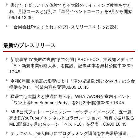
書けた！楽しい！が体験できる大阪のライティング教室あすと
れ 月謝コースとは別に「単発イベントコース」を9月から開始
09/14 13:30
「合同会社Reあすとれ」のプレスリリースをもっと読む
最新のプレスリリース
新規事業の"失敗の裏側"まで公開 | ARCHECO、実践知メディア
「AI・新規事業戦略大学」を開設。記事40本を無料公開中
08/09
17:45
令和8年熊本地震の影響により「湯の児温泉 海と夕やけ」の夕食
提供を休止 営業内容を変更
08/09 16:45
猛暑でも大型犬と快適に遊べる。WHATAWONが室内イベント
「ワン上等Fes Summer Party」を8月29日開催
08/09 16:45
MLB公式フォトエージェンシー「ゲッティイメージズ」五十嵐
亮太氏YouTubeチャンネルとコラボレーション。写真で振り返る
MLB開幕3ヶ月の名シーン「ベスト10」を発表！
08/09 16:45
テックジム、法人向けにプログラミング講師を客先常駐派遣。