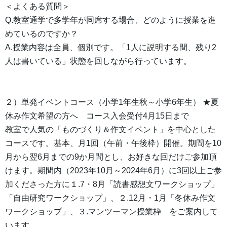
＜よくある質問＞
Q.教室通学で多学年が同席する場合、どのように授業を進
めているのですか？
A.授業内容は全員、個別です。「1人に説明する間、残り2
人は書いている」状態を回しながら行っています。
２）単発イベントコース（小学1年生秋～小学6年生） ★夏
休み作文希望の方へ コース入会受付4月15日まで
教室で人気の「ものづくり＆作文イベント」を中心とした
コースです。基本、月1回（午前・午後枠）開催。期間を10
月から翌6月までの9か月間とし、お好きな回だけご参加頂
けます。期間内（2023年10月～2024年6月）に3回以上ご参
加くださった方に１.7・8月「読書感想文ワークショップ」
「自由研究ワークショップ」、２.12月・1月「冬休み作文
ワークショップ」、３.マンツーマン授業枠 をご案内して
います。