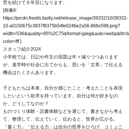
営を続けて６年目になります。
[画像8:
https://prcdn.freetls.fastly.net/release_image/39332/10/39332-
10-a0150675c3837f8375b54fe0246e2a56-868x598.png?
width=536&quality=85%2C75&format=jpeg&auto=webp&fit=
color=fff
]
スタッフ紹介2024
小学校では、日記や作文の宿題は年々減りつつあります
が、進学時や社会に出てからも、思いを「文章」で伝える
機会はたくさんあります。
子どもたちは本来、自分が感じたこと・考えたことを表現
したいという欲求を持っています。自分は何が好きなの
か、どうしてなのか？
ものづくり体験・読書体験などを通じて、書きながら考え
て、整理して、伝えていく。伝わると、世界が広がる。
「書く力」「伝える力」は自分の世界をひろげ、コミュニ