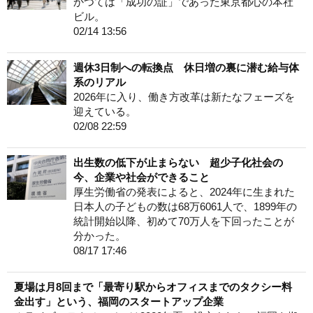
かつては「成功の証」であった東京都心の本社
ビル。
02/14 13:56
週休3日制への転換点 休日増の裏に潜む給与体
系のリアル
2026年に入り、働き方改革は新たなフェーズを
迎えている。
02/08 22:59
出生数の低下が止まらない 超少子化社会の
今、企業や社会ができること
厚生労働省の発表によると、2024年に生まれた
日本人の子どもの数は68万6061人で、1899年の
統計開始以降、初めて70万人を下回ったことが
分かった。
08/17 17:46
夏場は月8回まで「最寄り駅からオフィスまでのタクシー料
金出す」という、福岡のスタートアップ企業