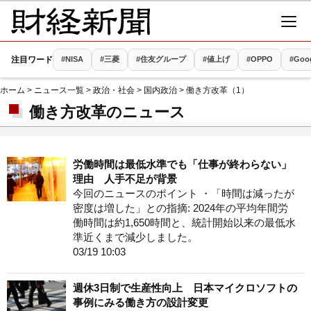
注目ワード
#NISA
#三菱
#住友グループ
#値上げ
#OPPO
#Goo
ホーム
>
ニュース一覧
>
政治・社会
>
国内政治
> 働き方改革（1）
働き方改革のニュース
労働時間は最低水準でも「仕事が終わらない」
理由 人手不足が背景
今回のニュースのポイント ・「時間は減ったが
密度は増した」との指摘: 2024年の平均年間労
働時間は約1,650時間と、統計開始以来の最低水
準近くまで減少しました。
03/19 10:03
週休3日制で生産性向上 日本マイクロソフトの
事例にみる働き方の設計変更