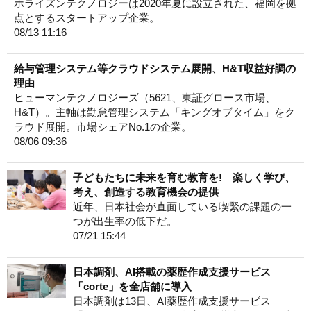
ホライズンテクノロジーは2020年夏に設立された、福岡を拠
点とするスタートアップ企業。
08/13 11:16
給与管理システム等クラウドシステム展開、H&T収益好調の
理由
ヒューマンテクノロジーズ（5621、東証グロース市場、
H&T）。主軸は勤怠管理システム「キングオブタイム」をク
ラウド展開。市場シェアNo.1の企業。
08/06 09:36
子どもたちに未来を育む教育を! 楽しく学び、
考え、創造する教育機会の提供
近年、日本社会が直面している喫緊の課題の一
つが出生率の低下だ。
07/21 15:44
日本調剤、AI搭載の薬歴作成支援サービス
「corte」を全店舗に導入
日本調剤は13日、AI薬歴作成支援サービス