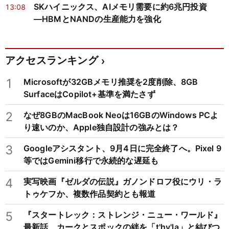
SKハイニックス、AIメモリ需要に約6兆円投資
13:08
―HBMとNANDの生産能力を強化
アクセスランキング
1
Microsoftが32GBメモリ推奨を2度削除、8GB
SurfaceはCopilot+基準を満たさず
2
なぜ8GBのMacBook Neoは16GBのWindows PCよ
り速いのか、Apple独自設計の強みとは？
3
Googleアシスタント、9月4日に完全終了へ。Pixel 9
等ではGemini移行で永続的な遅延も
4
実写映画『ゼルダの伝説』ガノンドロフ役にウリ・ラ
トゥケフか、複数作品契約とも報道
5
『スタートレック：ストレンジ・ニュー・ワールド』
最新話、カークとスポックの絆を「t'hy'la」と結びつ