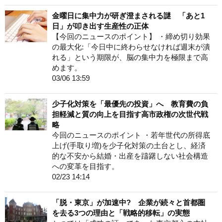
金曜日に集中力が研ぎ澄まされる謎 「あと1
日」が叩き出す生産性の正体
【今回のニュースのポイント】 ・締め切り効果
の最大化:「今日中に終わらせなければ週末が潰
れる」という期限が、脳の集中力を極限まで高
めます。
03/06 13:59
少子化対策を「最優先の投資」へ 教育費の負
担軽減と質の向上を目指す高市政権の次世代戦
略
今回のニュースのポイント ・若年世代の所得底
上げ(手取り増)を少子化対策の土台とし、経済
的な不安から結婚・出産を躊躇しない社会構造
への変革を目指す。
02/23 14:14
「脱・東京」が加速中? 企業が続々と首都圏
を去る3つの理由と「戦略的移転」の実態