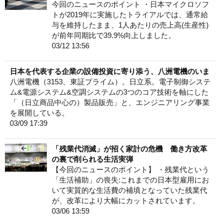
今回のニュースのポイント ・日本マイクロソフ
トが2019年に実施したトライアルでは、通常給
与を維持したまま、1人あたりの売上高(生産性)
が前年同期比で39.9%向上しました。
03/12 13:56
日本を代表する企業の設備投資に寄り添う、八洲電機のいま
八洲電機（3153、東証プライム）。日立系。電子制御システ
ム&電源システム&空調システムの3つのコア技術を軸にした
「（日立商品中心の）製品販売」と、エンジニアリング事業
を展開している。
03/09 17:39
「残業代消滅」が招く家計の危機 働き方改革
の裏で削られる生活実弾
【今回のニュースのポイント】 ・残業代という
「生活補助」の喪失:これまでの日本型雇用にお
いて実質的な生活費の補填となっていた残業代
が、改革により大幅にカットされています。
03/06 13:59