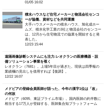
01/05 16:02
積水ハウスなど住宅メーカーと物流会社センコ
ーが協働、資材などを共同運搬
大手ハウスメーカーの積水ハウス、旭化成ホー
ムズ、積水化学工業の3社と物流会社のセンコー
は、12月から住宅物流での協業を開始すると発
表した。
12/23 15:44
遠隔画像診断システムにも注力:レオクランの医療機器・設
備ソリューション事業を覗く
レオクラン（7681）。上場5年目が過ぎた。現状は四季報の
業績欄の見出しを借用すれば【復調】。
12/22 16:07
メドピアの登録会員医師が語った、今年の漢字1位は「改」
の何故
メドピア（6095、東証プライム市場）。国内医師の約半数に
相当する17万人が登録する、医師集合知プラットフォーム