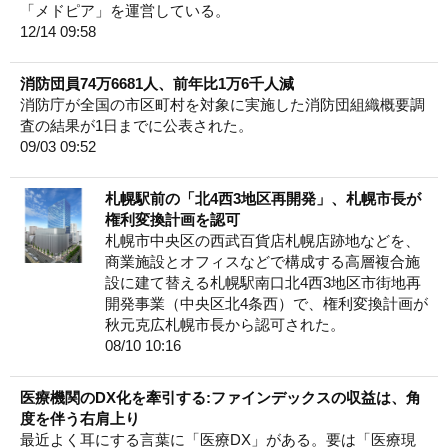
「メドピア」を運営している。
12/14 09:58
消防団員74万6681人、前年比1万6千人減
消防庁が全国の市区町村を対象に実施した消防団組織概要調
査の結果が1日までに公表された。
09/03 09:52
札幌駅前の「北4西3地区再開発」、札幌市長が
権利変換計画を認可
札幌市中央区の西武百貨店札幌店跡地などを、
商業施設とオフィスなどで構成する高層複合施
設に建て替える札幌駅南口北4西3地区市街地再
開発事業（中央区北4条西）で、権利変換計画が
秋元克広札幌市長から認可された。
08/10 10:16
医療機関のDX化を牽引する:ファインデックスの収益は、角
度を伴う右肩上り
最近よく耳にする言葉に「医療DX」がある。要は「医療現