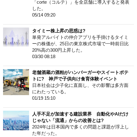
「corte（コルテ）」を全店舗に導入すると発表
した。
05/14 09:20
タイミー株上昇の思惑は?
単発アルバイトの仲介アプリを手掛けるタイミ
ーの株価が、25日の東京株式市場で一時前日比
20%高の300円上昇した。
03/30 08:18
老舗酒蔵の酒粕がハンバーガーやスイートポテ
トに? 神戸で子供向け食育体験イベント
日本社会は少子化に直面し、その影響は多方面
にわたっている。
01/19 15:10
人手不足が加速する建設業界 自動化やAIだけ
じゃない「流通」からの改善とは?
2024年は日本国内で多くの問題と課題が浮上し
た年だった。