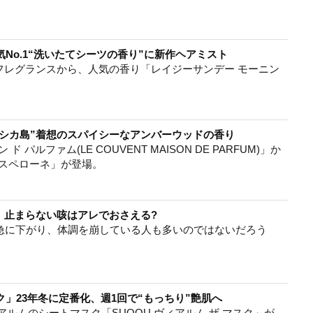
No.1“洗いたてシーツの香り”に新作ヘアミスト
レプリカ」フレグランスから、人気の香り「レイジーサンデー モーニン
コルシカ島”着想のスパイシーなアンバーウッドの香り
ルファム(LE COUVENT MAISON DE PARFUM)」か
 スペローネ」が登場。
 止まらない咳はアレでおさえる?
が急に下がり、体調を崩している人も多いのではないだろう
ク」23年冬に定番化、週1回で“もっちり”艶肌へ
アルムのシートマスク「SUQQU ヴィアルム ザ マスク」が