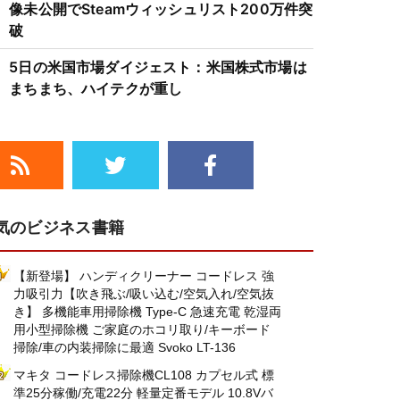
像未公開でSteamウィッシュリスト200万件突
破
5日の米国市場ダイジェスト：米国株式市場は
まちまち、ハイテクが重し
気のビジネス書籍
【新登場】 ハンディクリーナー コードレス 強
力吸引力【吹き飛ぶ/吸い込む/空気入れ/空気抜
き】 多機能車用掃除機 Type-C 急速充電 乾湿両
用小型掃除機 ご家庭のホコリ取り/キーボード
掃除/車の内装掃除に最適 Svoko LT-136
マキタ コードレス掃除機CL108 カプセル式 標
準25分稼働/充電22分 軽量定番モデル 10.8Vバ