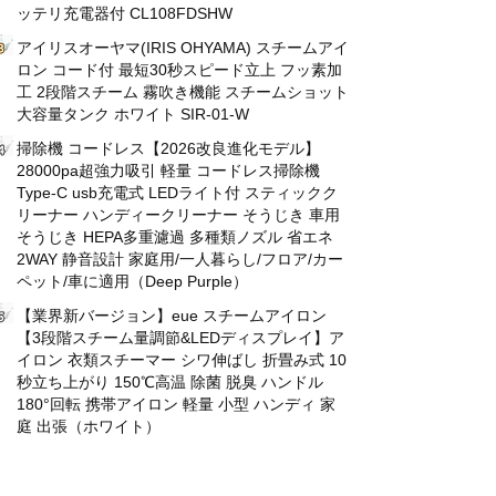
ッテリ充電器付 CL108FDSHW
アイリスオーヤマ(IRIS OHYAMA) スチームアイ
ロン コード付 最短30秒スピード立上 フッ素加
工 2段階スチーム 霧吹き機能 スチームショット
大容量タンク ホワイト SIR-01-W
掃除機 コードレス【2026改良進化モデル】
28000pa超強力吸引 軽量 コードレス掃除機
Type-C usb充電式 LEDライト付 スティックク
リーナー ハンディークリーナー そうじき 車用
そうじき HEPA多重濾過 多種類ノズル 省エネ
2WAY 静音設計 家庭用/一人暮らし/フロア/カー
ペット/車に適用（Deep Purple）
【業界新バージョン】eue スチームアイロン
【3段階スチーム量調節&LEDディスプレイ】ア
イロン 衣類スチーマー シワ伸ばし 折畳み式 10
秒立ち上がり 150℃高温 除菌 脱臭 ハンドル
180°回転 携帯アイロン 軽量 小型 ハンディ 家
庭 出張（ホワイト）