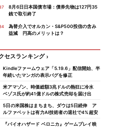
8月6日日本国債市場：債券先物は127円35
37
銭で取引終了
為替介入でオルカン・S&P500投信の含み
34
益減 円高のメリットは？
クセスランキング
Kindleファームウェア「5.19.6」配信開始、半
年続いたマンガの表示バグを修正
米アマゾン、時価総額3兆ドルの熱狂に冷水
ベゾス氏が約41億ドルの株式売却を届け出
5日の米国株はまちまち、ダウは5日続伸 ア
ルファベットは有力AI技術者の退社で4%超安
『バイオハザード ベロニカ』ゲームプレイ映