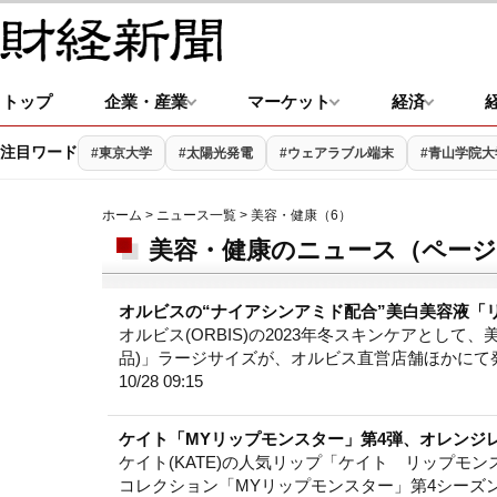
トップ
企業・産業
マーケット
経済
注目ワード
#東京大学
#太陽光発電
#ウェアラブル端末
#青山学院大
ホーム
>
ニュース一覧
> 美容・健康（6）
美容・健康のニュース（ページ 
オルビスの“ナイアシンアミド配合”美白美容液「
オルビス(ORBIS)の2023年冬スキンケアとし
品)」ラージサイズが、オルビス直営店舗ほかにて
10/28 09:15
ケイト「MYリップモンスター」第4弾、オレンジレ
ケイト(KATE)の人気リップ「ケイト リップモ
コレクション「MYリップモンスター」第4シーズ