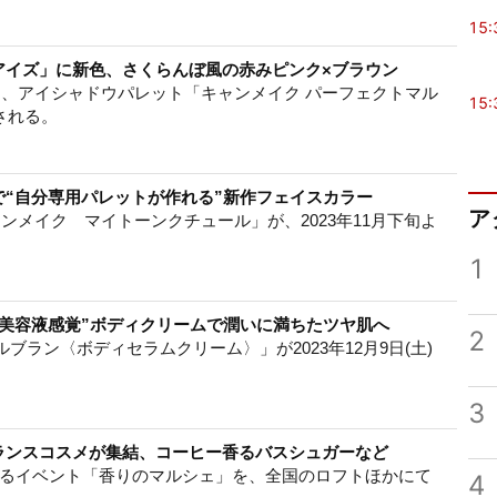
15:
アイズ」に新色、さくらんぼ風の赤みピンク×ブラウン
として、アイシャドウパレット「キャンメイク パーフェクトマル
15:
される。
で“自分専用パレットが作れる”新作フェイスカラー
ア
キャンメイク マイトーンクチュール」が、2023年11月下旬よ
1
“美容液感覚”ボディクリームで潤いに満ちたツヤ肌へ
2
アルブラン〈ボディセラムクリーム〉」が2023年12月9日(土)
3
ランスコスメが集結、コーヒー香るバスシュガーなど
するイベント「香りのマルシェ」を、全国のロフトほかにて
4