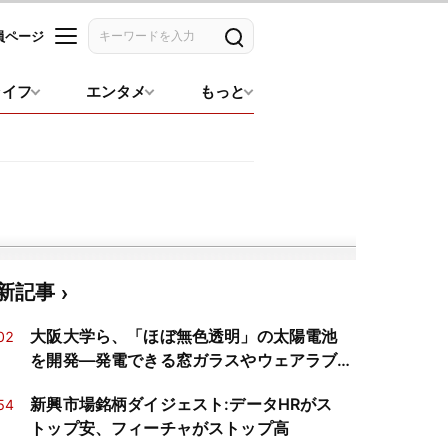
員ページ
記事を検索
ライフ
エンタメ
もっと
新記事
大阪大学ら、「ほぼ無色透明」の太陽電池
02
を開発―発電できる窓ガラスやウェアラブ
ル端末に応用期待
新興市場銘柄ダイジェスト:データHRがス
54
トップ安、フィーチャがストップ高