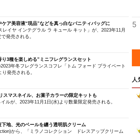
5
中ケア美容液“現品”などを真っ白なバニティバッグに
シスレイヤ インテグラル ラ キュール キット」が、2023年11月
限定で発売される。
の香り3種を楽しめる”ミニフレグランスセット
TY)の2023年冬フレグランスコフレ「トム フォード プライベート
)より発売される。
人
クリスマスネイル、お菓子カラーの限定キットも
マスネイルが、2023年11月1日(水)より数量限定発売される。
粧下地、光のベールを纏う透明肌クリーム
llection)から、「ミラノコレクション ドレスアップクリーム