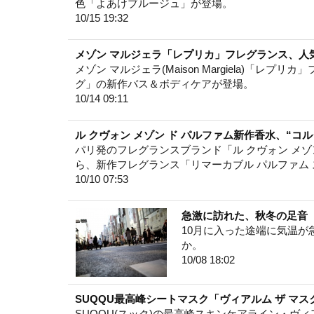
色「よあけブルージュ」が登場。
10/15 19:32
メゾン マルジェラ「レプリカ」フレグランス、人気
メゾン マルジェラ(Maison Margiela)「
グ」の新作バス＆ボディケアが登場。
10/14 09:11
ル クヴォン メゾン ド パルファム新作香水、“
パリ発のフレグランスブランド「ル クヴォン メゾン ド パ
ら、新作フレグランス「リマーカブル パルファム
10/10 07:53
急激に訪れた、秋冬の足音
10月に入った途端に気温
か。
10/08 18:02
SUQQU最高峰シートマスク「ヴィアルム ザ マス
SUQQU(スック)の最高峰スキンケアライン・ヴィ