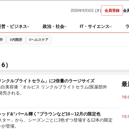
2026年8月6日 (木)
会員登録
会
経営・ビジネス
政治・社会
IT・サイエンス
学
#内閣府
#ヘルスケア
6）
リンクルブライトセラム」に2倍量のラージサイズ
最
て、美白美容液「オルビス リンクルブライトセラム(医薬部外
発売される。
16:
ッド&“パール輝く”ブラウンなど10～12月の限定色
15:
ンスター」から、シーズンごとに3色ずつ登場する12本の限定
ンが登場。