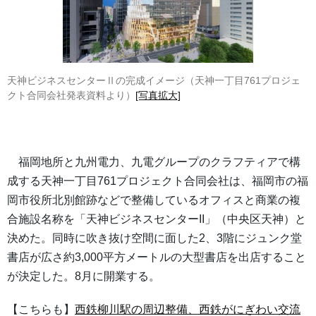
天神ビジネスセンターⅡの完成イメージ（天神一丁目761プロジェ
クト合同会社発表資料より）
[写真拡大]
福岡地所と九州電力、九電グループのクラフティアで構
成する天神一丁目761プロジェクト合同会社は、福岡市の福
岡市役所北別館跡などで整備しているオフィスと商業の複
合施設名称を「天神ビジネスセンターII」（中央区天神）と
決めた。同時に吹き抜け空間に面した2、3階にジュンク堂
書店が広さ約3,000平方メートルの大型書店を出店すること
が決定した。8月に開業する。
【こちらも】
西鉄柳川駅の周辺整備、西鉄がにぎわい交流