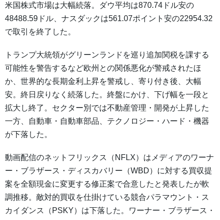
米国株式市場は大幅続落。ダウ平均は870.74ドル安の
48488.59ドル、ナスダックは561.07ポイント安の22954.32
で取引を終了した。
トランプ大統領がグリーンランドを巡り追加関税を課する
可能性を警告するなど欧州との関係悪化が警戒されたほ
か、世界的な長期金利上昇を警戒し、寄り付き後、大幅
安。終日戻りなく続落した。終盤にかけ、下げ幅を一段と
拡大し終了。セクター別では不動産管理・開発が上昇した
一方、自動車・自動車部品、テクノロジー・ハード・機器
が下落した。
動画配信のネットフリックス（NFLX）はメディアのワーナ
ー・ブラザース・ディスカバリー（WBD）に対する買収提
案を全額現金に変更する修正案で合意したと発表したが軟
調推移。敵対的買収を仕掛けている競合パラマウント・ス
カイダンス（PSKY）は下落した。ワーナー・ブラザース・