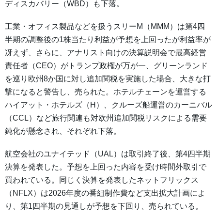
ディスカバリー（WBD）も下落。
工業・オフィス製品などを扱うスリーM（MMM）は第4四
半期の調整後の1株当たり利益が予想を上回ったが利益率が
冴えず、さらに、アナリスト向けの決算説明会で最高経営
責任者（CEO）がトランプ政権が万が一、グリーンランド
を巡り欧州8か国に対し追加関税を実施した場合、大きな打
撃になると警告し、売られた。ホテルチェーンを運営する
ハイアット・ホテルズ（H）、クルーズ船運営のカーニバル
（CCL）など旅行関連も対欧州追加関税リスクによる需要
鈍化が懸念され、それぞれ下落。
航空会社のユナイテッド（UAL）は取引終了後、第4四半期
決算を発表した。予想を上回った内容を受け時間外取引で
買われている。同じく決算を発表したネットフリックス
（NFLX）は2026年度の番組制作費など支出拡大計画によ
り、第1四半期の見通しが予想を下回り、売られている。