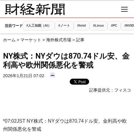
注目ワード
#人工知能（AI）
#ノート
#Intel
#Linux
#PC
#NVID
ホーム
>
マーケット
>
海外株式市場
> 記事
NY株式：NYダウは870.74ドル安、金
利高や欧州関係悪化を警戒
2026年1月21日 07:02
記事提供元：
フィスコ
*07:02JST NY株式：NYダウは870.74ドル安、金利高や欧
州関係悪化を警戒