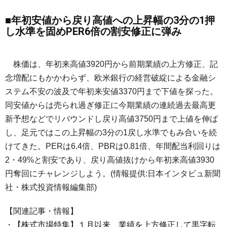
■年初安値から戻り高値への上昇幅の3分の1押
し水準を固めPER6倍の割安修正に弾み
株価は、年初来高値3920円から前期業績の上方修正、記
念増配にもかかわらず、欧米銀行の経営破綻による金融シ
ステム不安の波及で年初来安値3370円まで下値を探った。
同安値からは売られ過ぎ修正に今期業績の連続過去最高更
新予想などでリバウンドし戻り高値3750円まで上値を伸ば
し、足元ではこの上昇幅の3分の1戻し水準でもみ合いを続
けてきた。PERは6.4倍、PBRは0.81倍、年間配当利回りは
2・49%と割安であり、戻り高値抜けから年初来高値3930
円奪回にチャレンジしよう。(情報提供:日本インタビュ新聞
社・株式投資情報編集部)
【関連記事・情報】
・
【株式市場特集】１月以来、業績を上方修正して黒字転