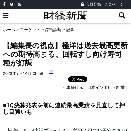
会員登録
|
会員ページ
ホーム
>
マーケット
>
銘柄診断
> 記事
【編集長の視点】極洋は過去最高更新
への期待高まる、回転すし向け寿司
種が好調
2023年7月14日 08:56
記事提供元：
日本インタビュ新聞社
■1Q決算発表を前に連続最高業績を見直して押
し目買いも
極洋<1301>(東証プライム)は、前日13日に15円安の3610