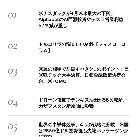
01
米ナスダックが4月以来最大の下落、
AlphabetのAI巨額投資やテスラ営業利益
57％減が重し
02
トルコリラの悩ましい材料【フィスコ・コ
ラム】
03
来週の相場で注目すべき3つのポイント：日
米韓テック大手決算、日銀金融政策決定会
合、米FOMC
04
ドローン攻撃でテンギス油田が56％減産、
カザフスタン産原油に影響
05
世界の半導体競争、4つの戦略に分岐 米国
は2650億ドル投資後も先端パッケージング
に空白