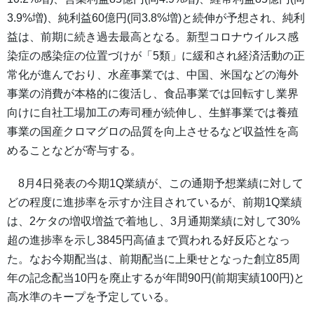
3.9%増)、純利益60億円(同3.8%増)と続伸が予想され、純利
益は、前期に続き過去最高となる。新型コロナウイルス感
染症の感染症の位置づけが「5類」に緩和され経済活動の正
常化が進んでおり、水産事業では、中国、米国などの海外
事業の消費が本格的に復活し、食品事業では回転すし業界
向けに自社工場加工の寿司種が続伸し、生鮮事業では養殖
事業の国産クロマグロの品質を向上させるなど収益性を高
めることなどが寄与する。
8月4日発表の今期1Q業績が、この通期予想業績に対して
どの程度に進捗率を示すか注目されているが、前期1Q業績
は、2ケタの増収増益で着地し、3月通期業績に対して30%
超の進捗率を示し3845円高値まで買われる好反応となっ
た。なお今期配当は、前期配当に上乗せとなった創立85周
年の記念配当10円を廃止するが年間90円(前期実績100円)と
高水準のキープを予定している。