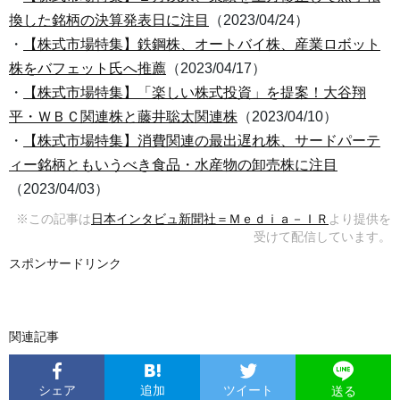
換した銘柄の決算発表日に注目
（2023/04/24）
・
【株式市場特集】鉄鋼株、オートバイ株、産業ロボット
株をバフェット氏へ推薦
（2023/04/17）
・
【株式市場特集】「楽しい株式投資」を提案！大谷翔
平・ＷＢＣ関連株と藤井聡太関連株
（2023/04/10）
・
【株式市場特集】消費関連の最出遅れ株、サードパーテ
ィー銘柄ともいうべき食品・水産物の卸売株に注目
（2023/04/03）
※この記事は
日本インタビュ新聞社＝Ｍｅｄｉａ－ＩＲ
より提供を
受けて配信しています。
スポンサードリンク
関連記事
シェア
追加
ツイート
送る