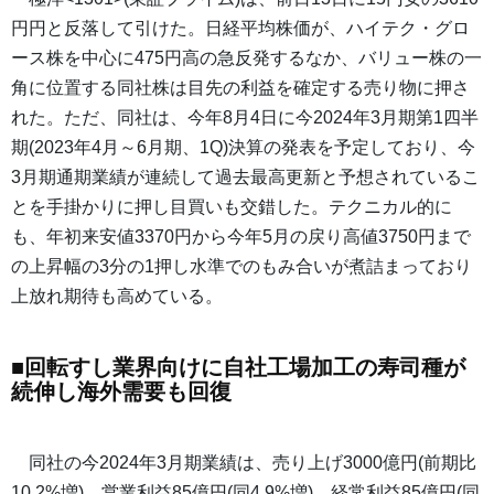
円円と反落して引けた。日経平均株価が、ハイテク・グロ
ース株を中心に475円高の急反発するなか、バリュー株の一
角に位置する同社株は目先の利益を確定する売り物に押さ
れた。ただ、同社は、今年8月4日に今2024年3月期第1四半
期(2023年4月～6月期、1Q)決算の発表を予定しており、今
3月期通期業績が連続して過去最高更新と予想されているこ
とを手掛かりに押し目買いも交錯した。テクニカル的に
も、年初来安値3370円から今年5月の戻り高値3750円まで
の上昇幅の3分の1押し水準でのもみ合いが煮詰まっており
上放れ期待も高めている。
■回転すし業界向けに自社工場加工の寿司種が
続伸し海外需要も回復
同社の今2024年3月期業績は、売り上げ3000億円(前期比
10.2%増)、営業利益85億円(同4.9%増)、経常利益85億円(同