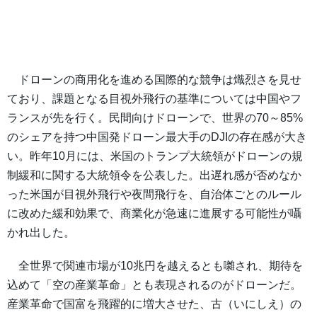
ドローンの商用化を進める国際的な競争は熾烈さを見せ
ており、課題となる目視外飛行の基準については中国やフ
ランスが先を行く。民間向けドローンで、世界の70～85%
のシェアを持つ中国発ドローン最大手のDJIの存在感が大き
い。昨年10月には、米国のトランプ大統領がドローンの規
制緩和に関する大統領令を公表した。出遅れ感が否めなか
った米国が目視外飛行や夜間飛行を、自治体ごとのルール
に改めた緩和効果で、商業化が急速に進展する可能性が囁
かれ出した。
全世界で関連市場が10兆円を越えるとも囃され、期待を
込めて「空の産業革命」とも表現されるのがドローンだ。
産業革命で国富を飛躍的に増大させた、古（いにしえ）の