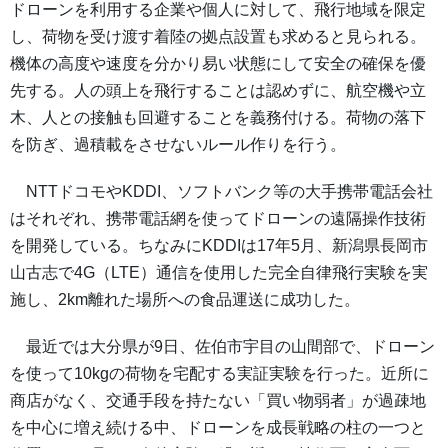
ドローンを利用する企業や個人に対して、飛行地域を限定
し、荷物を受け渡す着陸の拠点設置も求めると見られる。
機体の高度や速度を分かり易い状態にして安全の確保を優
先する。人の頭上を飛行することは認めずに、航空機や立
木、人との接触も回避することを義務付ける。荷物の落下
を防ぎ、過積載をさせないルール作りを行う。
NTTドコモやKDDI、ソフトバンク等の大手携帯電話会社
はそれぞれ、携帯電話網を使ってドローンの遠隔操作技術
を開発している。ちなみにKDDIは17年5月、新潟県長岡市
山古志で4G（LTE）通信を使用した完全自律飛行実験を実
施し、2km離れた場所への食品運送に成功した。
最近では大分県が9日、佐伯市宇目の山間部で、ドローン
を使って10kgの荷物を宅配する実証実験を行った。近所に
商店がなく、交通手段を持たない「買い物弱者」が過疎地
を中心に増え続ける中、ドローンを成長戦略の柱の一つと