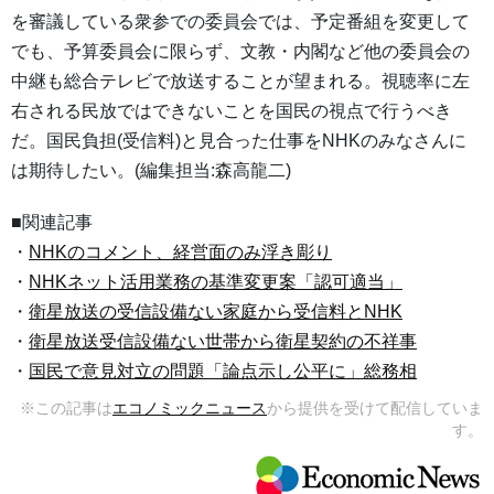
を審議している衆参での委員会では、予定番組を変更して
でも、予算委員会に限らず、文教・内閣など他の委員会の
中継も総合テレビで放送することが望まれる。視聴率に左
右される民放ではできないことを国民の視点で行うべき
だ。国民負担(受信料)と見合った仕事をNHKのみなさんに
は期待したい。(編集担当:森高龍二)
■関連記事
・
NHKのコメント、経営面のみ浮き彫り
・
NHKネット活用業務の基準変更案「認可適当」
・
衛星放送の受信設備ない家庭から受信料とNHK
・
衛星放送受信設備ない世帯から衛星契約の不祥事
・
国民で意見対立の問題「論点示し公平に」総務相
※この記事は
エコノミックニュース
から提供を受けて配信していま
す。