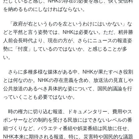
たしていると感じ、NHKの存在の必要を感じ、快く受信料
を納めるものにしなければならない。
「政府が右というものを左というわけにはいかない」な
どと平然と言う姿勢では、NHKは必要ない。ただ、籾井勝
人前会長時代より、現在の方が、さらにニュースの報道姿
勢に「忖度」しているのではないか、と感じることが多
い。
さらに多種多様な媒体がある中、NHKが果たすべき役割
とは何なのか。NHKの存在意義を含め、放送法の見直しや
公共放送のあるべき具体的な姿について、国民的議論を行
っていくことも必要ではないか。
時の権力に切り込む報道、ドキュメンタリー、費用やス
ポンサーなどの制約を受ける民放にはできないレベルの番
組づくりなど、バラエティ番組や娯楽番組は民放に任せ、
NHK本来に期待される報道、特に、災害時や国民的な議題