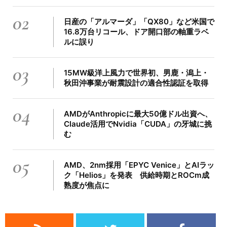
02
日産の「アルマーダ」「QX80」など米国で
16.8万台リコール、ドア開口部の軸重ラベ
ルに誤り
03
15MW級洋上風力で世界初、男鹿・潟上・
秋田沖事業が耐震設計の適合性認証を取得
04
AMDがAnthropicに最大50億ドル出資へ、
Claude活用でNvidia「CUDA」の牙城に挑
む
05
AMD、2nm採用「EPYC Venice」とAIラッ
ク「Helios」を発表 供給時期とROCm成
熟度が焦点に