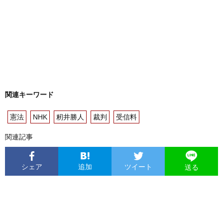
関連キーワード
憲法
NHK
籾井勝人
裁判
受信料
関連記事
シェア
追加
ツイート
送る