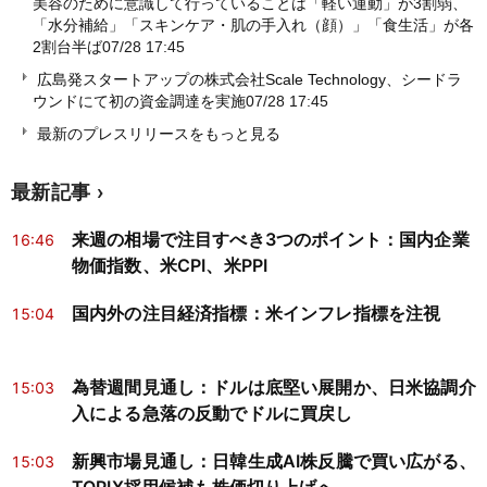
美容のために意識して行っていることは「軽い運動」が3割弱、
「水分補給」「スキンケア・肌の手入れ（顔）」「食生活」が各
2割台半ば
07/28 17:45
広島発スタートアップの株式会社Scale Technology、シードラ
ウンドにて初の資金調達を実施
07/28 17:45
最新のプレスリリースをもっと見る
最新記事
来週の相場で注目すべき3つのポイント：国内企業
16:46
物価指数、米CPI、米PPI
国内外の注目経済指標：米インフレ指標を注視
15:04
為替週間見通し：ドルは底堅い展開か、日米協調介
15:03
入による急落の反動でドルに買戻し
新興市場見通し：日韓生成AI株反騰で買い広がる、
15:03