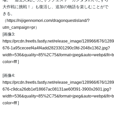
大作戦に挑戦！」も復活し、追加の物語を楽しむことがで
きる。
（
https://nijigennomori.com/dragonquestisland/?
utm_campaign=pr
）
[画像3:
https://prcdn.freetls.fastly.net/release_image/128966/676/128
676-1a95ceceef4a4f4add2823301290c0fd-2048x1362.jpg?
width=536&quality=85%2C75&format=jpeg&auto=webp&fit=
color=fff
]
[画像4:
https://prcdn.freetls.fastly.net/release_image/128966/676/128
676-c9dca26db1ef18667ac08131ae60f391-3900x2601.jpg?
width=536&quality=85%2C75&format=jpeg&auto=webp&fit=
color=fff
]