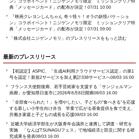
ン』コラボイベント！ニジゲンノモリ限定 ミッションクリア特
典「メッセージカード」の配布が決定！
07/31 10:00
『映画クレヨンしんちゃん 奇々怪々！オラの妖怪バケ～ショ
ン』コラボイベント！ニジゲンノモリ限定 ミッションクリア特
典「メッセージカード」の配布が決定！
07/31 09:00
「株式会社ニジゲンノモリ」のプレスリリースをもっと読む
最新のプレスリリース
【初認定】ASPIC、「生成AI利用クラウドサービス認定」の第1
号を認定！新規2サービスを加え累計338サービスへ
08/03 16:00
フランス大使館後廊、若手芸術家を支援する「サンジェルマン
画廊」が愛知県日進市に2026年8月8日開廊
08/03 16:00
「全部食べられた！」を増やしたい。子どもの"食べきる"を応援
する新しい小学生向け弁当 学童で広がる昼食提供を食で支え、
共働き家庭と子どもの成長を応援
08/03 16:00
近畿大学経済学部生が大阪青年会議所と連携して調査・研究を
実施 「なんばTSUNAGUフェス」で地域経済と防災に関する研
究成果を発表
08/03 16:00