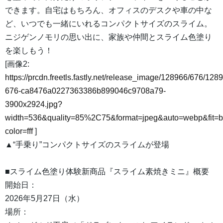
できます。自宅はもちろん、オフィスのデスクや車の中な
ど、いつでも一緒にいれるコンパクトサイズのスライム。
ニジゲンノモリの思い出に、家族や仲間とスライム色塗り
を楽しもう！
[画像2:
https://prcdn.freetls.fastly.net/release_image/128966/676/128
676-ca8476a0227363386b899046c9708a79-
3900x2924.jpg?
width=536&quality=85%2C75&format=jpeg&auto=webp&fit=
color=fff
]
▲“手乗り”コンパクトサイズのスライムが登場
■スライム色塗り体験新商品『スライム素焼きミニ』概要
開始日：
2026年5月27日（水）
場所：