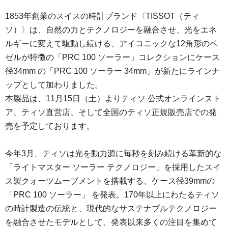
1853年創業のスイスの時計ブランド〈TISSOT（ティ
ソ）〉は、自然の力とテクノロジーを融合させ、光をエネ
ルギーに変えて駆動し続ける、アイコニックな12角形のベ
ゼルが特徴の「PRC 100 ソーラー」コレクションにケース
径34mm の「PRC 100 ソーラー 34mm」が新たにラインナ
ップとして加わりました。
本製品は、11月15日（土）よりティソ 公式オンラインスト
ア、ティソ直営店、そして全国のティソ正規販売店での発
売を予定しております。
今年3月、ティソは光を動力源に毎秒を刻み続ける革新的な
「ライトマスター ソーラー テクノロジー」を採用したスイ
ス製クォーツムーブメントを搭載する、ケース径39mmの
「PRC 100 ソーラー」 を発表。170年以上にわたるティソ
の時計製造の伝統と、現代的なサステナブルテクノロジー
を融合させたモデルとして、発表以来多くの注目を集めて