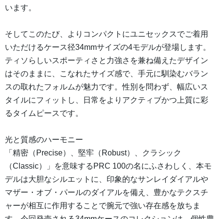
います。
そしてこのたび、よりコンパクトにユニセックスでご着用
いただけるケース径34mmサイズの4モデルが登場します。
ティソらしいスポーティさと力強さを兼ね備えたデザイン
はそのままに、こなれたサイズ感で、手元に馴染むバラン
スの取れたフォルムが魅力です。性別を問わず、幅広いス
タイルにフィットし、日常をよりアクティブかつ上質に彩
るタイムピースです。
光と質感のハーモニー
「精密（Precise）、堅牢（Robust）、クラシック
（Classic）」を意味するPRC 100の名にふさわしく、本モ
デルは大胆なシルエットに、印象的なサンレイダイアルや
マザー・オブ・パールのダイアルを備え、豊かなテクスチ
ャーが相互に作用することで腕元で強い存在感を放ちま
す。今回発売される34mmケースのコレクションは、個性豊