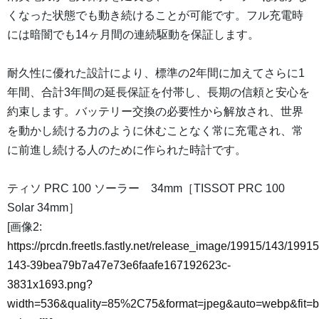
くなった状態でも動き続けることが可能です。フル充電時
には暗闇でも14ヶ月間の連続駆動を保証します。
耐久性に優れた設計により、標準の2年間に加えてさらに1
年間、合計3年間の延長保証を付帯し、長期の信頼と安心を
約束します。バッテリー交換の必要性から解放され、世界
を動かし続ける力のように休むことなく常に充電され、常
に前進し続ける人のために作られた時計です。
ティソ PRC 100 ソーラー 34mm［TISSOT PRC 100
Solar 34mm］
[画像2:
https://prcdn.freetls.fastly.net/release_image/19915/143/19915
143-39bea79b7a47e73e6faafe167192623c-
3831x1693.png?
width=536&quality=85%2C75&format=jpeg&auto=webp&fit=