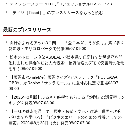
ティソ シースター 2000 プロフェッショナル
06/18 17:43
「ティソ［Tissot］」のプレスリリースをもっと読む
最新のプレスリリース
肉汁あふれるアツい3日間！ 「全日本ぎょうざ祭り」第15弾を
愛知県・モリコロパークで開催
08/07 09:00
松本のドローン企業ASOLAB.が松本県ケ丘高校で防災講座を開
催しました操縦体験と人命捜索・物資輸送のデモで災害時の活用
を学ぶ
08/07 09:00
【藤沢市×SmileMe】藤沢クイズ×アスレチック「FUJISAWA
OBBY」がRoblox「サクラモール」に夏休み限定で登場
08/07
09:00
【2026年8月版】ふるさと納税でもらえる『焼酎』の還元率ラン
キングを発表
08/07 08:00
【一杯の蕎麦を通して、歴史・経済・文化・作法、世界への広
がりまでを学べる】『ビジネスエリートのための 教養としての
蕎麦』2026年8月25日（火）発売
08/07 07:30