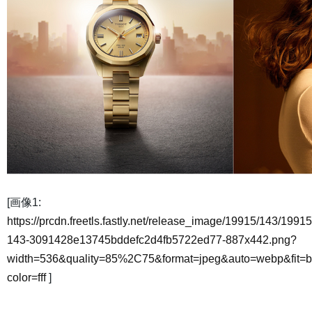
[画像1:
https://prcdn.freetls.fastly.net/release_image/19915/143/19915
143-3091428e13745bddefc2d4fb5722ed77-887x442.png?
width=536&quality=85%2C75&format=jpeg&auto=webp&fit=
color=fff
]