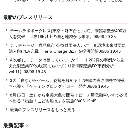
最新のプレスリリース
チームラボボーダレス(東京・麻布台ヒルズ)、来館者数が400万
人を突破。世界185以上の国と地域から来館。
08/06 20:35
テラチャージ、鹿児島市 公益財団法人かごしま環境未来財団に
法人向けEV充電「Terra Charge Biz」を提供開始
08/06 19:45
AIの前に、データは整っていますか？──1,202件の事例から見
えた製造業DXの現実【ものづくり新聞製造業DX事例分析
vol.11】
08/06 19:45
3大「寝ながらゲーム」姿勢を極める！7段階の高さ調整で寝落
ちへ導く「ゲーミングロングピロー」発売
08/06 19:45
8月15日（土）から奄美大島で開催！ビーチ用電動車いすで砂浜
へ出る「出航！こども船長」を実施
08/06 19:45
最新のプレスリリースをもっと見る
最新記事