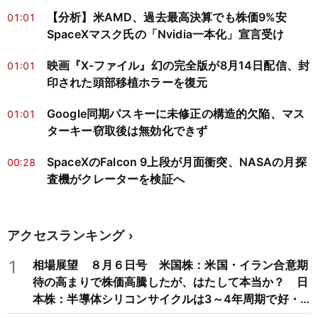
【分析】米AMD、過去最高決算でも株価9%安
01:01
SpaceXマスク氏の「Nvidia一本化」宣言受け
映画『X-ファイル』幻の完全版が8月14日配信、封
01:01
印された頭部移植ホラーを復元
Google同期パスキーに未修正の構造的欠陥、マス
01:01
ターキー窃取後は無効化できず
SpaceXのFalcon 9上段が月面衝突、NASAの月探
00:28
査機がクレーターを検証へ
アクセスランキング
1
相場展望 ８月６日号 米国株：米国・イラン合意期
待の高まりで株価高騰したが、はたして本当か？ 日
本株：半導体シリコンサイクルは3～4年周期で好・
不況を繰り返すため注意