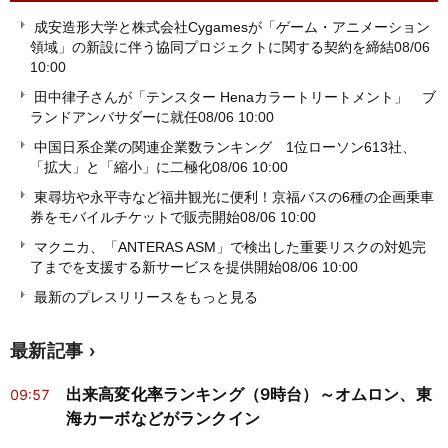
成安造形大学と株式会社Cygamesが「ゲーム・アニメーション
領域」の新設に伴う協同プロジェクトに関する契約を締結
08/06
10:00
田中律子さんが「テンスター Henaカラートリートメント」 ブ
ランドアンバサダーに就任
08/06 10:00
中国日系企業の関連企業数ランキング 1位ローソン613社、
「拡大」と「縮小」に二極化
08/06 10:00
東尋坊や永平寺など福井観光に便利！京福バスの6種の企画乗車
券をモバイルチケットで販売開始
08/06 10:00
マクニカ、「ANTERAS ASM」で検出した重要リスクの対処完
了までを支援する新サービスを提供開始
08/06 10:00
最新のプレスリリースをもっと見る
最新記事
出来高変化率ランキング（9時台）～オムロン、東
09:57
海カーボなどがランクイン