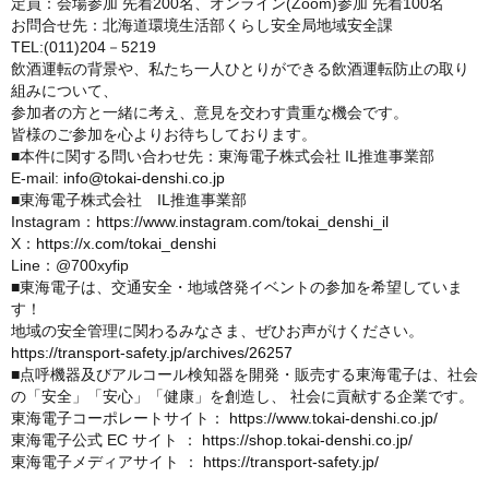
定員：会場参加 先着200名、オンライン(Zoom)参加 先着100名
お問合せ先：北海道環境生活部くらし安全局地域安全課
TEL:(011)204－5219
飲酒運転の背景や、私たち一人ひとりができる飲酒運転防止の取り
組みについて、
参加者の方と一緒に考え、意見を交わす貴重な機会です。
皆様のご参加を心よりお待ちしております。
■本件に関する問い合わせ先：東海電子株式会社 IL推進事業部
E-mail:
info@tokai-denshi.co.jp
■東海電子株式会社 IL推進事業部
Instagram：
https://www.instagram.com/tokai_denshi_il
X：
https://x.com/tokai_denshi
Line：@700xyfip
■東海電子は、交通安全・地域啓発イベントの参加を希望していま
す！
地域の安全管理に関わるみなさま、ぜひお声がけください。
https://transport-safety.jp/archives/26257
■点呼機器及びアルコール検知器を開発・販売する東海電子は、社会
の「安全」「安心」「健康」を創造し、 社会に貢献する企業です。
東海電子コーポレートサイト：
https://www.tokai-denshi.co.jp/
東海電子公式 EC サイト ：
https://shop.tokai-denshi.co.jp/
東海電子メディアサイト ：
https://transport-safety.jp/