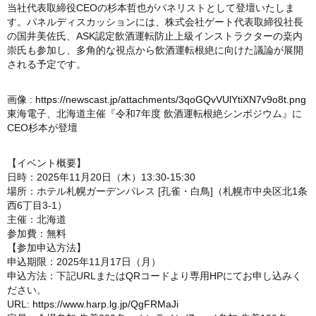
当社代表取締役CEOの杉本哲也がパネリストとして登壇いたしま
す。パネルディスカッションには、株式会社ゲート代表取締役社長
の国井美佐氏、ASK認定飲酒運転防止上級インストラクターの桒内
崇氏も参加し、多角的な視点から飲酒運転根絶に向けた議論が展開
される予定です。
画像 :
https://newscast.jp/attachments/3qoGQvVUlYtiXN7v9o8t.png
東海電子、北海道主催『令和7年度 飲酒運転根絶シンポジウム』に
CEO杉本が登壇
【イベント概要】
日時：2025年11月20日（木）13:30-15:30
場所：ホテル札幌ガーデンパレス [孔雀・白鳥]（札幌市中央区北1条
西6丁目3-1）
主催：北海道
参加費：無料
【参加申込方法】
申込期限：2025年11月17日（月）
申込方法：下記URLまたはQRコードより専用HPにてお申し込みく
ださい。
URL:
https://www.harp.lg.jp/QgFRMaJi