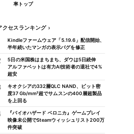
率トップ
アクセスランキング
1
Kindleファームウェア「5.19.6」配信開始、
半年続いたマンガの表示バグを修正
2
5日の米国株はまちまち、ダウは5日続伸
アルファベットは有力AI技術者の退社で4%
超安
3
キオクシアの332層QLC NAND、ビット密
度37 Gb/mm²超でサムスンの400層超製品
を上回る
4
『バイオハザード ベロニカ』ゲームプレイ
映像未公開でSteamウィッシュリスト200万
件突破