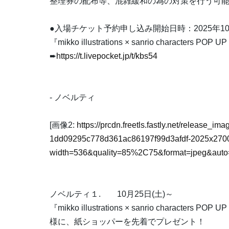
整理券の配布等、混雑緩和の為の対策を行う可
●入場チケット予約申し込み開始日時：2025年10
『mikko illustrations × sanrio characters 
➨
https://t.livepocket.jp/t/kbs54
- ノベルティ
[画像2:
https://prcdn.freetls.fastly.net/release_i
1dd09295c778d361ac86197f99d3afdf-2025x2700
width=536&quality=85%2C75&format=jpeg&auto=
ノベルティ１. 10月25日(土)～
『mikko illustrations × sanrio charac
様に、紙ショッパーを先着でプレゼント！