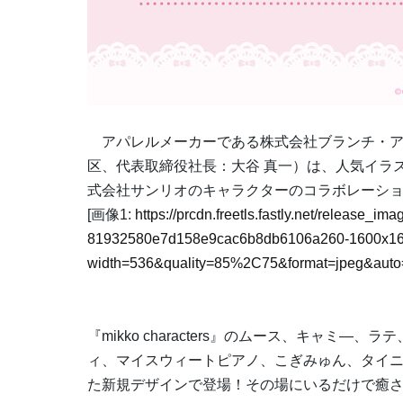
アパレルメーカーである株式会社ブランチ・ア
区、代表取締役社長：大谷 真一）は、人気イラストレータ
式会社サンリオのキャラクターのコラボレーションP
[画像1:
https://prcdn.freetls.fastly.net/release_i
81932580e7d158e9cac6b8db6106a260-1600x16
width=536&quality=85%2C75&format=jpeg&auto=
『mikko characters』のムース、キャミ
ィ、マイスウィートピアノ、こぎみゅん、タイニ
た新規デザインで登場！その場にいるだけで癒され