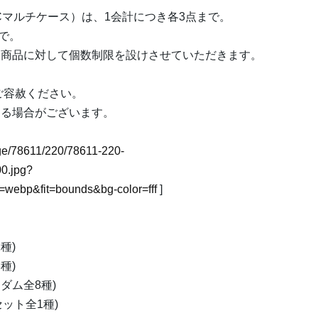
Cマルチケース）は、1会計につき各3点まで。
で。
全商品に対して個数制限を設けさせていただきます。
。
ご容赦ください。
する場合がございます。
mage/78611/220/78611-220-
0.jpg?
webp&fit=bounds&bg-color=fff
]
種)
種)
ダム全8種)
ット全1種)