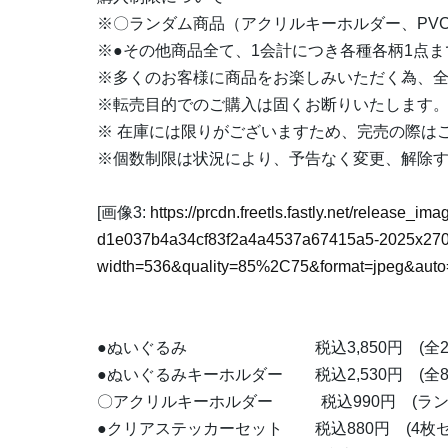
※〇ランダム商品（アクリルキーホルダー、PV
※●その他商品全て、1会計につき各種各柄1点ま
※多くのお客様に商品をお楽しみいただく為、
※転売目的でのご購入は固くお断りいたします
※ 在庫には限りがございますため、完売の際は
※個数制限は状況により、予告なく変更、解除
[画像3:
https://prcdn.freetls.fastly.net/release_i
d1e037b4a34cf83f2a4a4537a67415a5-2025x270
width=536&quality=85%2C75&format=jpeg&auto=
●ぬいぐるみ 税込3,850円 (全2
●ぬいぐるみキーホルダー 税込2,530円 (全8
〇アクリルキーホルダー 税込990円 (ラン
●クリアステッカーセット 税込880円 (4枚セ