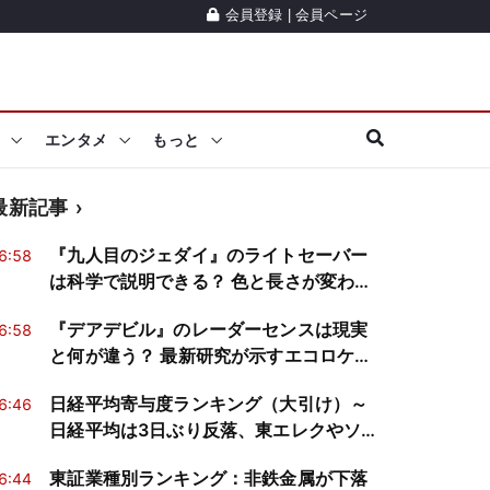
会員登録
|
会員ページ
エンタメ
もっと
最新記事
『九人目のジェダイ』のライトセーバー
6:58
は科学で説明できる？ 色と長さが変わる
仕組みを真面目に検証
『デアデビル』のレーダーセンスは現実
6:58
と何が違う？ 最新研究が示すエコロケー
ションの仕組み
日経平均寄与度ランキング（大引け）～
6:46
日経平均は3日ぶり反落、東エレクやソフ
トバンクGが2銘柄で約535円分押し下げ
東証業種別ランキング：非鉄金属が下落
6:44