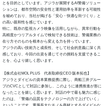
とを目的としています。アジラが展開するAI警備ソリュー
ションは、都市空間の安全性と運用効率を革新する可能性
を秘めており、当社が掲げる「安心・快適な街づくり」と
の高い親和性を感じています。
特に、既存の監視カメラ映像を活用しながら、異常行動を
高精度かつリアルタイムで検知できる技術は、警備業務の
在り方そのものを根本から変える力を持っています。
アジラの高い技術力と成長性、そして社会的意義に深く共
感しており、今回の出資を通じてその挑戦を支援できるこ
とを、心より嬉しく思います。
【株式会社MOL PLUS 代表取締役CEO 阪本拓也】
アジラとダイビルの資本業務提携に際し、商船三井グルー
プのCVCとして対話に参加し、このように連携推進が形に
なったことを嬉しく思います。対話の中で最も魅力に感じ
たのは、「警備の品質をテクノロジーの力で上げていく」
ということです。重厚長大なモノを商材とするダイビルな