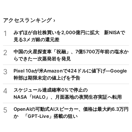
アクセスランキング
1
みずほが自社株買いを2,000億円に拡大 新NISAで
見る3メガ銀の還元差
2
中国の火星探査車「祝融」、7億5700万年前の塩水か
らできた一次蒸発岩を発見
3
Pixel 10aが米Amazonで424ドルに値下げ―Google
幹部は期限未定の値上げを予告
4
スケジュール達成確率0%で停止の
NASA「HALO」、月面基地の夜間生存実証へ転用
5
OpenAIの可動式AIスピーカー、価格は最大約6.3万円
か 「GPT-Live」搭載の狙い