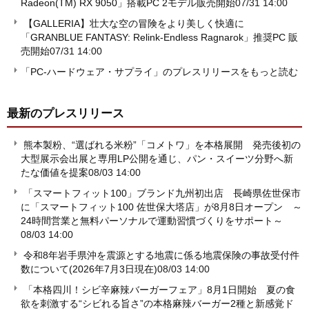
Radeon(TM) RX 9050」搭載PC 2モデル販売開始
07/31 14:00
【GALLERIA】壮大な空の冒険をより美しく快適に
「GRANBLUE FANTASY: Relink-Endless Ragnarok」推奨PC 販
売開始
07/31 14:00
「PC-ハードウェア・サプライ」のプレスリリースをもっと読む
最新のプレスリリース
熊本製粉、“選ばれる米粉”「コメトワ」を本格展開 発売後初の
大型展示会出展と専用LP公開を通じ、パン・スイーツ分野へ新
たな価値を提案
08/03 14:00
「スマートフィット100」ブランド九州初出店 長崎県佐世保市
に「スマートフィット100 佐世保大塔店」が8月8日オープン ～
24時間営業と無料パーソナルで運動習慣づくりをサポート～
08/03 14:00
令和8年岩手県沖を震源とする地震に係る地震保険の事故受付件
数について(2026年7月3日現在)
08/03 14:00
「本格四川！シビ辛麻辣バーガーフェア」8月1日開始 夏の食
欲を刺激する“シビれる旨さ”の本格麻辣バーガー2種と新感覚ド