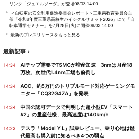
リンク「ジュエルソーダ」が登場
08/03 14:00
＜自転車の安全利用促進委員会レポート＞三重県教育委員会主
催「令和8年度三重県高校生バイシクルサミット2026」にて「自
転車通学セミナー」を7月28日(火)に開催
08/03 14:00
最新のプレスリリースをもっと見る
最新記事
AIチップ需要でTSMCが増産加速 3nmは月産18
14:34
万枚、次世代1.4nm工場も前倒し
AOC、約5万円のトリプルモード対応ゲーミングモ
14:34
ニター「CQ32G4ZA」を発表
中国の認可データで判明した超小型EV「スマート
14:34
#2」の量産仕様、最高速度は140km/h
テスラ「Model Y L」試乗レビュー、乗り心地は歴
14:23
代最高も購入前に知るべき4つの弱点