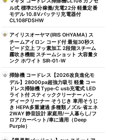
マキタ コードレス掃除機CL108 カプセ
ル式 標準25分稼働/充電22分 軽量定番
モデル 10.8Vバッテリ充電器付
CL108FDSHW
アイリスオーヤマ(IRIS OHYAMA) ス
チームアイロン コード付 最短30秒ス
ピード立上 フッ素加工 2段階スチーム
霧吹き機能 スチームショット 大容量タ
ンク ホワイト SIR-01-W
掃除機 コードレス【2026改良進化モ
デル】28000pa超強力吸引 軽量 コー
ドレス掃除機 Type-C usb充電式 LED
ライト付 スティッククリーナー ハン
ディークリーナー そうじき 車用そうじ
き HEPA多重濾過 多種類ノズル 省エネ
2WAY 静音設計 家庭用/一人暮らし/フ
ロア/カーペット/車に適用（Deep
Purple）