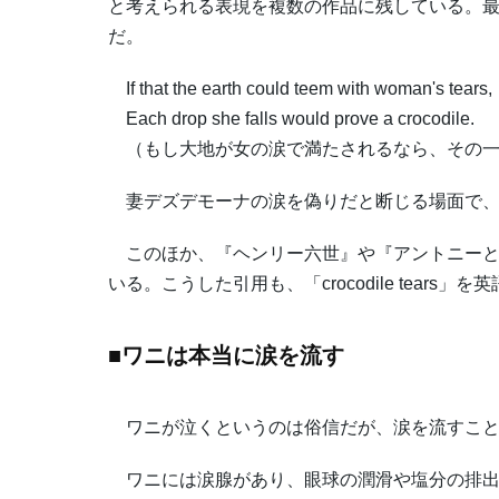
と考えられる表現を複数の作品に残している。最
だ。
If that the earth could teem with woman's tears,
Each drop she falls would prove a crocodile.
（もし大地が女の涙で満たされるなら、その一
妻デズデモーナの涙を偽りだと断じる場面で、
このほか、『ヘンリー六世』や『アントニーと
いる。こうした引用も、「crocodile tear
■ワニは本当に涙を流す
ワニが泣くというのは俗信だが、涙を流すこと
ワニには涙腺があり、眼球の潤滑や塩分の排出の