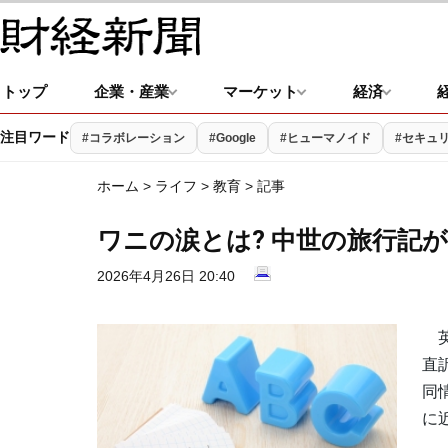
トップ
企業・産業
マーケット
経済
注目ワード
#コラボレーション
#Google
#ヒューマノイド
#セキュ
ホーム
>
ライフ
>
教育
> 記事
ワニの涙とは? 中世の旅行記
2026年4月26日 20:40
英語
直
同
に