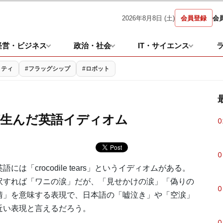
2026年8月8日 (土)
会員登録
会
経営・ビジネス
政治・社会
IT・サイエンス
リティ
#フラッグシップ
#ロボット
が生んだ英語イディオム
0
0
には「crocodile tears」というイディオムがある。
訳すれば「ワニの涙」だが、「見せかけの涙」「偽りの
0
情」を意味する表現で、日本語の「嘘泣き」や「空涙」
近い表現と言えるだろう。
0