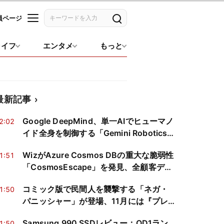
員ページ
記事を検索
ライフ
エンタメ
もっと
最新記事
Google DeepMind、単一AIでヒューマノ
2:02
イド全身を制御する「Gemini Robotics
2」
WizがAzure Cosmos DBの重大な脆弱性
1:51
「CosmosEscape」を発見、全顧客デー
タにアクセス可能だったと報告
コミック版で民間人を襲撃する「ネガ・
1:50
パニッシャー」が登場、11月には『プレ
デター vs パニッシャー』も
Samsung 990 SSDレビュー：QD1ラン
1:50