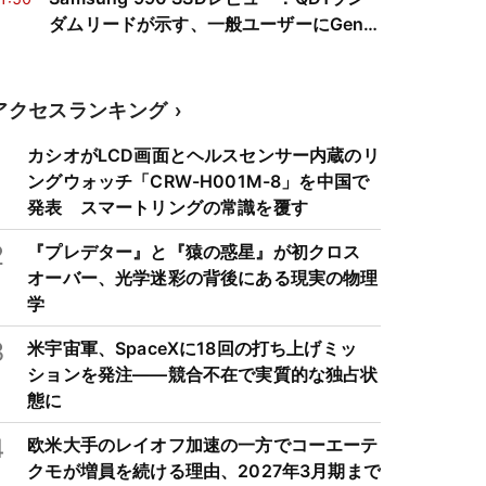
ダムリードが示す、一般ユーザーにGen 5
が不要な理由
アクセスランキング
1
カシオがLCD画面とヘルスセンサー内蔵のリ
ングウォッチ「CRW-H001M-8」を中国で
発表 スマートリングの常識を覆す
2
『プレデター』と『猿の惑星』が初クロス
オーバー、光学迷彩の背後にある現実の物理
学
3
米宇宙軍、SpaceXに18回の打ち上げミッ
ションを発注——競合不在で実質的な独占状
態に
4
欧米大手のレイオフ加速の一方でコーエーテ
クモが増員を続ける理由、2027年3月期まで