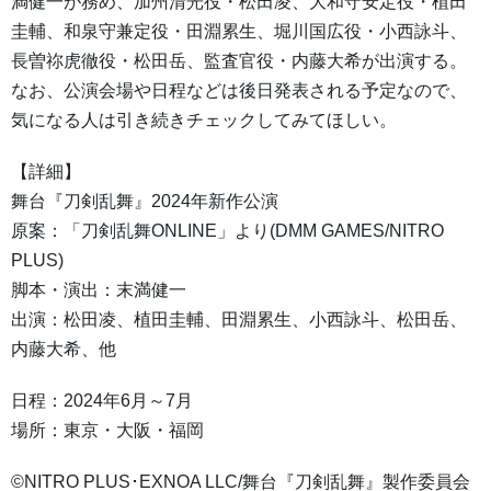
満健一が務め、加州清光役・松田凌、大和守安定役・植田
圭輔、和泉守兼定役・田淵累生、堀川国広役・小西詠斗、
長曽祢虎徹役・松田岳、監査官役・内藤大希が出演する。
なお、公演会場や日程などは後日発表される予定なので、
気になる人は引き続きチェックしてみてほしい。
【詳細】
舞台『刀剣乱舞』2024年新作公演
原案：「刀剣乱舞ONLINE」より(DMM GAMES/NITRO
PLUS)
脚本・演出：末満健一
出演：松田凌、植田圭輔、田淵累生、小西詠斗、松田岳、
内藤大希、他
日程：2024年6月～7月
場所：東京・大阪・福岡
©NITRO PLUS･EXNOA LLC/舞台『刀剣乱舞』製作委員会