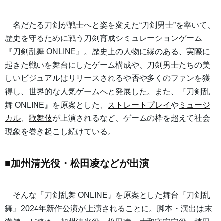
名だたる刀剣が戦士へと姿を変えた“刀剣男士”を率いて、
歴史を守るために戦う刀剣育成シミュレーションゲーム
『刀剣乱舞 ONLINE』。歴史上の人物に縁のある、実際に
起きた戦いを舞台にしたゲーム構成や、刀剣男士たちの美
しいビジュアルはリリースされるや否や多くのファンを獲
得し、世界的な人気ゲームへと発展した。また、『刀剣乱
舞 ONLINE』を原案とした、
ストレートプレイ
や
ミュージ
カル
、
歌舞伎
が上演されるなど、ゲームの枠を超えて社会
現象を巻き起こし続けている。
■加州清光役・松田凌などが出演
そんな『刀剣乱舞 ONLINE』を原案とした舞台『刀剣乱
舞』2024年新作公演が上演されることに。脚本・演出は末