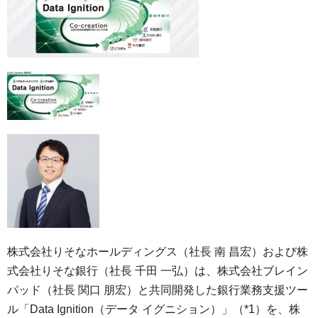
株式会社りそなホールディングス（社長 南 昌宏）および株
式会社りそな銀行（社長 千田 一弘）は、株式会社ブレイン
パッド（社長 関口 朋宏）と共同開発した銀行業務支援ツー
ル「Data Ignition（データ イグニション）」（*1）を、株