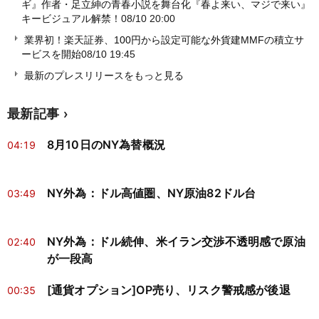
ギ』作者・足立紳の青春小説を舞台化『春よ来い、マジで来い』
キービジュアル解禁！
08/10 20:00
業界初！楽天証券、100円から設定可能な外貨建MMFの積立サ
ービスを開始
08/10 19:45
最新のプレスリリースをもっと見る
最新記事
8月10日のNY為替概況
04:19
NY外為：ドル高値圏、NY原油82ドル台
03:49
NY外為：ドル続伸、米イラン交渉不透明感で原油
02:40
が一段高
[通貨オプション]OP売り、リスク警戒感が後退
00:35