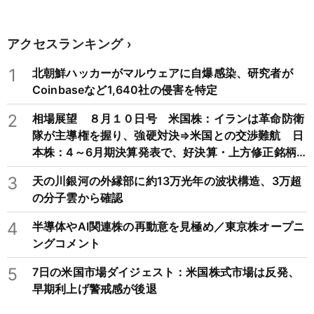
アクセスランキング
1
北朝鮮ハッカーがマルウェアに自爆感染、研究者が
Coinbaseなど1,640社の侵害を特定
2
相場展望 ８月１０日号 米国株：イランは革命防衛
隊が主導権を握り、強硬対決⇒米国との交渉難航 日
本株：4～6月期決算発表で、好決算・上方修正銘柄
が軒並み買われる展開
3
天の川銀河の外縁部に約13万光年の波状構造、3万超
の分子雲から確認
4
半導体やAI関連株の再動意を見極め／東京株オープニ
ングコメント
5
7日の米国市場ダイジェスト：米国株式市場は反発、
早期利上げ警戒感が後退