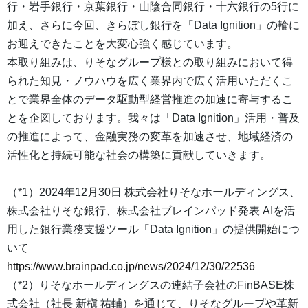
行・岩手銀行・京葉銀行・山陰合同銀行・十六銀行の5行に
加え、さらに今回、きらぼし銀行を「Data Ignition」の輪に
お迎えできたことを大変心強く感じています。
本取り組みは、りそなグループ様との取り組みにおいて得
られた知見・ノウハウを広く業界内で広く活用いただくこ
とで業界全体のデータ駆動型経営推進の加速に寄与するこ
とを企図しております。我々は「Data Ignition」活用・普及
の推進によって、金融実務の変革を加速させ、地域経済の
活性化と持続可能な社会の構築に貢献していきます。
（*1）2024年12月30日 株式会社りそなホールディングス、
株式会社りそな銀行、株式会社ブレインパッド発表 AIを活
用した銀行業務支援ツール「Data Ignition」の提供開始につ
いて
https://www.brainpad.co.jp/news/2024/12/30/22536
（*2）りそなホールディングスの連結子会社のFinBASE株
式会社（社長 新槇 祐輔）を通じて、りそなグループや革新