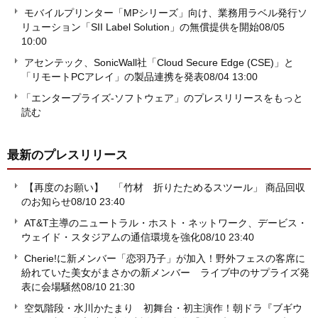
モバイルプリンター「MPシリーズ」向け、業務用ラベル発行ソ
リューション「SII Label Solution」の無償提供を開始
08/05
10:00
アセンテック、SonicWall社「Cloud Secure Edge (CSE)」と
「リモートPCアレイ」の製品連携を発表
08/04 13:00
「エンタープライズ-ソフトウェア」のプレスリリースをもっと
読む
最新のプレスリリース
【再度のお願い】 「竹材 折りたためるスツール」 商品回収
のお知らせ
08/10 23:40
AT&T主導のニュートラル・ホスト・ネットワーク、デービス・
ウェイド・スタジアムの通信環境を強化
08/10 23:40
Cherie!に新メンバー「恋羽乃子」が加入！野外フェスの客席に
紛れていた美女がまさかの新メンバー ライブ中のサプライズ発
表に会場騒然
08/10 21:30
空気階段・水川かたまり 初舞台・初主演作！朝ドラ『ブギウ