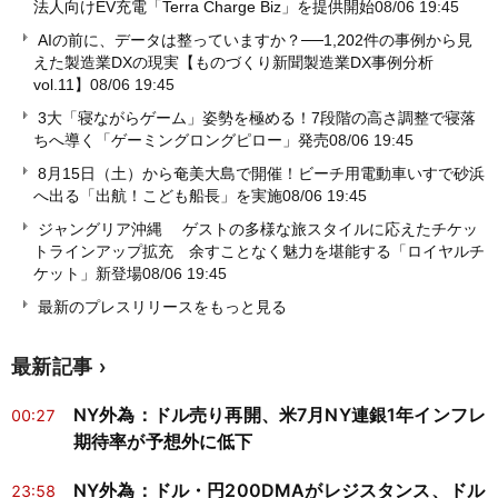
法人向けEV充電「Terra Charge Biz」を提供開始
08/06 19:45
AIの前に、データは整っていますか？──1,202件の事例から見
えた製造業DXの現実【ものづくり新聞製造業DX事例分析
vol.11】
08/06 19:45
3大「寝ながらゲーム」姿勢を極める！7段階の高さ調整で寝落
ちへ導く「ゲーミングロングピロー」発売
08/06 19:45
8月15日（土）から奄美大島で開催！ビーチ用電動車いすで砂浜
へ出る「出航！こども船長」を実施
08/06 19:45
ジャングリア沖縄 ゲストの多様な旅スタイルに応えたチケッ
トラインアップ拡充 余すことなく魅力を堪能する「ロイヤルチ
ケット」新登場
08/06 19:45
最新のプレスリリースをもっと見る
最新記事
NY外為：ドル売り再開、米7月NY連銀1年インフレ
00:27
期待率が予想外に低下
NY外為：ドル・円200DMAがレジスタンス、ドル
23:58