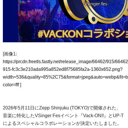
[画像1:
https://prcdn.freetls.fastly.net/release_image/66462/915/66462
915-fc3c3e210ada995a852ed8f75685fa2a-1360x652.png?
width=536&quality=85%2C75&format=jpeg&auto=webp&fit=
color=fff
]
2026年5月11日にZepp Shinjuku (TOKYO)で開催された、
音楽に特化したVSinger Fesイベント『Vack-ON!!』とUP-T
によるスペシャルコラボレーションが決定いたしました。