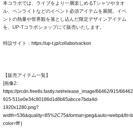
本コラボでは、ライブをより一層楽しめるTシャツやタオ
ル、ペンライトなどのイベント必須アイテムを展開。イベ
ントの熱量や世界観を落とし込んだ限定デザインアイテム
を、UP-Tコラボショップにて販売いたします。
特設サイト：
https://up-t.jp/collabo/vackon
【販売アイテム一覧】
[画像2:
https://prcdn.freetls.fastly.net/release_image/66462/915/66462
915-511e0e34c80186d1d8b65abcce7bda4d-
1920x1280.png?
width=536&quality=85%2C75&format=jpeg&auto=webp&fit=
color=fff
]