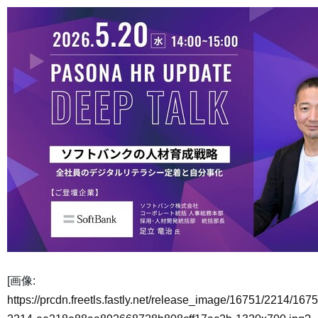
[画像:
https://prcdn.freetls.fastly.net/release_image/16751/2214/1675