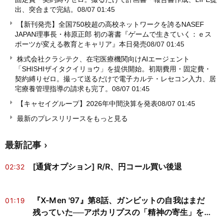
出、突合まで完結。
08/07 01:45
【新刊発売】全国750校超の高校ネットワークを誇るNASEF
JAPAN理事長・柿原正郎 初の著書『ゲームで生きていく：ｅス
ポーツが変える教育とキャリア』本日発売
08/07 01:45
株式会社クラシテク、在宅医療機関向けAIエージェント
「SHISHIザイタクイリョウ」を提供開始。初期費用・固定費・
契約縛りゼロ。撮って送るだけで電子カルテ・レセコン入力、居
宅療養管理指導の請求も完了。
08/07 01:45
【キャセイグループ】2026年中間決算を発表
08/07 01:45
最新のプレスリリースをもっと見る
最新記事
[通貨オプション] R/R、円コール買い後退
02:32
『X-Men '97』第8話、ガンビットの自我はまだ
01:19
残っていた──アポカリプスの「精神の寄生」を神