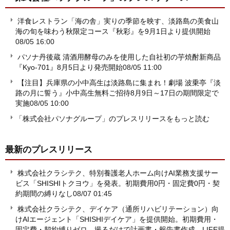
洋食レストラン「海の舎」実りの季節を映す、淡路島の美食山
海の旬を味わう秋限定コース『秋彩』を9月1日より提供開始
08/05 16:00
パソナ丹後蔵 清酒用酵母のみを使用した自社初の芋焼酎新商品
『Kyo-701』8月5日より発売開始
08/05 11:00
【注目】兵庫県の小中高生は淡路島に集まれ！劇場 波乗亭『淡
路の月に誓う』小中高生無料ご招待8月9日～17日の期間限定で
実施
08/05 10:00
「株式会社パソナグループ」のプレスリリースをもっと読む
最新のプレスリリース
株式会社クラシテク、特別養護老人ホーム向けAI業務支援サー
ビス「SHISHIトクヨウ」を発表。初期費用0円・固定費0円・契
約期間の縛りなし
08/07 01:45
株式会社クラシテク、デイケア（通所リハビリテーション）向
けAIエージェント「SHISHIデイケア」を提供開始。初期費用・
固定費・契約縛りゼロ。撮るだけで計画書・報告書作成、LIFE提