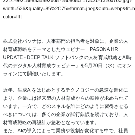
2214-ee218e88aa892668728b808cff17ac2b-1320x700.jpg?
width=536&quality=85%2C75&format=jpeg&auto=webp&fit=
color=fff
]
株式会社パソナは、人事部門の担当者を対象に、企業の人
材育成戦略をテーマとしたウェビナー「PASONA HR
UPDATE - DEEP TALK ソフトバンクの人材育成戦略とAI時
代のデジタル人材育成ウェビナー」を5月20日（水）にオン
ラインにて開催いたします。
近年、生成AIをはじめとするテクノロジーの急速な進化に
より、企業には従来型の人材育成からの転換が求められて
います。一方で、どのスキルを誰にどのように習得させる
べきについては、多くの企業が試行錯誤を続けており、人
材育成戦略の再設計が急務となっています。
また、AIの導入によって業務や役割が変化する中で、社員