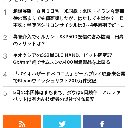
1
相場展望 ８月６日号 米国株：米国・イラン合意期
待の高まりで株価高騰したが、はたして本当か？ 日
本株：半導体シリコンサイクルは3～4年周期で好・
不況を繰り返すため注意
2
為替介入でオルカン・S&P500投信の含み益減 円高
のメリットは？
3
キオクシアの332層QLC NAND、ビット密度37
Gb/mm²超でサムスンの400層超製品を上回る
4
『バイオハザード ベロニカ』ゲームプレイ映像未公開
でSteamウィッシュリスト200万件突破
5
5日の米国株はまちまち、ダウは5日続伸 アルファ
ベットは有力AI技術者の退社で4%超安