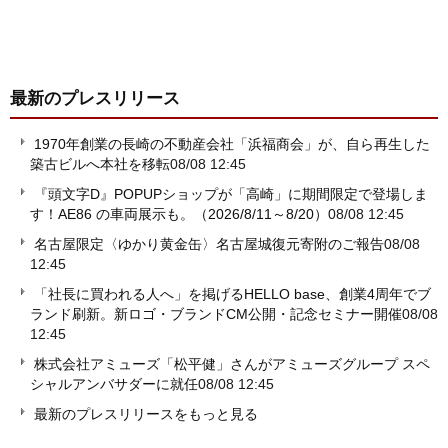
最新のプレスリリース
1970年創業の長崎の不動産会社「浜福商会」が、自ら再生した
築古ビルへ本社を移転
08/08 12:45
『頭文字D』POPUPショップが「高崎」に期間限定で登場しま
す！AE86 の車両展示も。（2026/8/11～8/20）
08/08 12:45
名古屋限定〈ゆかり黄金缶〉名古屋城復元寄附のご報告
08/08
12:45
「社長に買われる人へ」を掲げるHELLO base、創業4周年でブ
ランド刷新。新ロゴ・ブランドCM公開・記念セミナー開催
08/08
12:45
株式会社アミューズ「松平健」さんがアミューズグループ スペ
シャルアンバサダーに就任
08/08 12:45
最新のプレスリリースをもっと見る