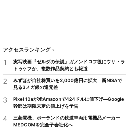
アクセスランキング
1
実写映画『ゼルダの伝説』ガノンドロフ役にウリ・ラ
トゥケフか、複数作品契約とも報道
2
みずほが自社株買いを2,000億円に拡大 新NISAで
見る3メガ銀の還元差
3
Pixel 10aが米Amazonで424ドルに値下げ―Google
幹部は期限未定の値上げを予告
4
三菱電機、ポーランドの鉄道車両用電機品メーカー
MEDCOMを完全子会社化へ