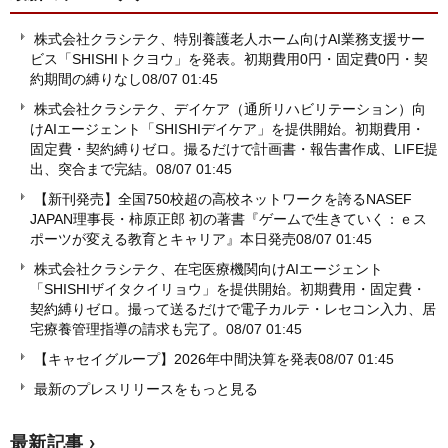
株式会社クラシテク、特別養護老人ホーム向けAI業務支援サー
ビス「SHISHIトクヨウ」を発表。初期費用0円・固定費0円・契
約期間の縛りなし
08/07 01:45
株式会社クラシテク、デイケア（通所リハビリテーション）向
けAIエージェント「SHISHIデイケア」を提供開始。初期費用・
固定費・契約縛りゼロ。撮るだけで計画書・報告書作成、LIFE提
出、突合まで完結。
08/07 01:45
【新刊発売】全国750校超の高校ネットワークを誇るNASEF
JAPAN理事長・柿原正郎 初の著書『ゲームで生きていく：ｅス
ポーツが変える教育とキャリア』本日発売
08/07 01:45
株式会社クラシテク、在宅医療機関向けAIエージェント
「SHISHIザイタクイリョウ」を提供開始。初期費用・固定費・
契約縛りゼロ。撮って送るだけで電子カルテ・レセコン入力、居
宅療養管理指導の請求も完了。
08/07 01:45
【キャセイグループ】2026年中間決算を発表
08/07 01:45
最新のプレスリリースをもっと見る
最新記事