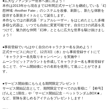
●広大なファンタジー世界へ旅に出よう！
本作は2013年から現在まで12年間正式サービスを継続している「幻
想神域 -Another Fate-」のシステムを改修、刷新し、新たな体験を
提供する新規タイトルとして誕生します。
本作ならではの新武器「デュアルレーザー」をはじめたとした多種
多様な武器は、いつでも自由に変更可能です。自分だけの武器を見
つけて、魅力的な仲間「幻神」とともに広大な世界を駆け抜けまし
ょう！
●事前登録でいちはやく自分のキャラクター名を決めよう！
正式サービスに向けて、12月3日（水）から事前登録サイトにて
「キャラクター名先取りキャンペーン」を実施中！
ムーンラビットアカウントを作成してキャラクター名も事前登録す
ることで、ゲーム開始後にその名前を使用して遊ぶことができま
す。
●サービス開始後にもらえる期間限定プレゼント！
サービス開始記念として、期間限定ですべてのお客様に「【称号】
げんえこ1期生」や「サービス開始記念・ペットランダムBOX★」
など、冒険を楽しめるアイテムをプレゼントします！