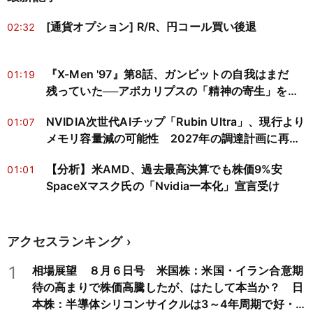
[通貨オプション] R/R、円コール買い後退
02:32
『X-Men '97』第8話、ガンビットの自我はまだ
01:19
残っていた──アポカリプスの「精神の寄生」を神
経科学と心の哲学で読み解く
NVIDIA次世代AIチップ「Rubin Ultra」、現行より
01:07
メモリ容量減の可能性 2027年の調達計画に再検
討迫る
【分析】米AMD、過去最高決算でも株価9%安
01:01
SpaceXマスク氏の「Nvidia一本化」宣言受け
アクセスランキング
1
相場展望 ８月６日号 米国株：米国・イラン合意期
待の高まりで株価高騰したが、はたして本当か？ 日
本株：半導体シリコンサイクルは3～4年周期で好・