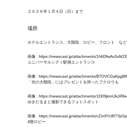
２０２６年１月４日（日）まで
場所
ホテルエントランス、大階段、ロビー、フロント など
画像 :
https://newscast.jp/attachments/1h6DfwAs3uM
ユニバーサルシティ駅側エントランス
画像 :
https://newscast.jp/attachments/B7OVCGaKpgB
「光の大階段」にはプレゼントを持ったフクロウも
画像 :
https://newscast.jp/attachments/1D09jkmIJkzR
ゆきだるまと撮影できるフォトスポット
画像 :
https://newscast.jp/attachments/cZm9YclR7YpOp
4階ロビー