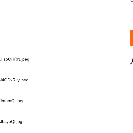
ZEHsoOHRN.jpeg
tN4GDxRLy.jpeg
8eJmbmQi.jpeg
JbsyoQf.jpg