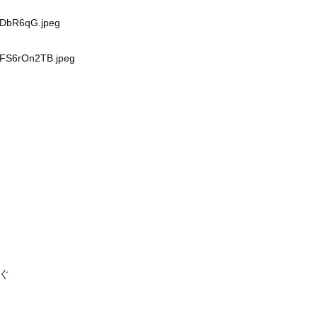
4eDbR6qG.jpeg
VFS6rOn2TB.jpeg
ぐ