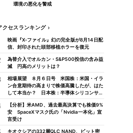
環境の悪化を警戒
アクセスランキング
1
映画『X-ファイル』幻の完全版が8月14日配
信、封印された頭部移植ホラーを復元
2
為替介入でオルカン・S&P500投信の含み益
減 円高のメリットは？
3
相場展望 ８月６日号 米国株：米国・イラ
ン合意期待の高まりで株価高騰したが、はた
して本当か？ 日本株：半導体シリコンサイ
クルは3～4年周期で好・不況を繰り返すた
4
【分析】米AMD、過去最高決算でも株価9%
め注意
安 SpaceXマスク氏の「Nvidia一本化」宣
言受け
5
キオクシアの332層QLC NAND、ビット密