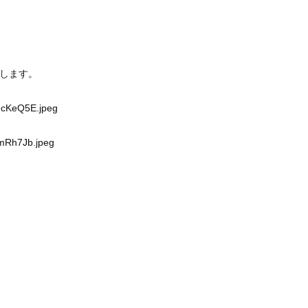
します。
eZcKeQ5E.jpeg
NmRh7Jb.jpeg