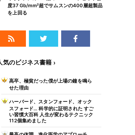
度37 Gb/mm²超でサムスンの400層超製品
を上回る
人気のビジネス書籍
高卒、極貧だった僕が上場の鐘を鳴ら
せた理由
ハーバード、スタンフォード、オック
スフォード… 科学的に証明された すご
い習慣大百科 人生が変わるテクニック
112個集めました
最高の体調 進化医学のアプローチ