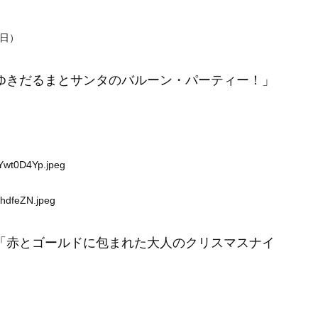
日）
ゆきだるまとサンタのバルーン・パーティー！」
qYwt0D4Yp.jpeg
KhdfeZN.jpeg
「赤とゴールドに包まれた大人のクリスマスナイ