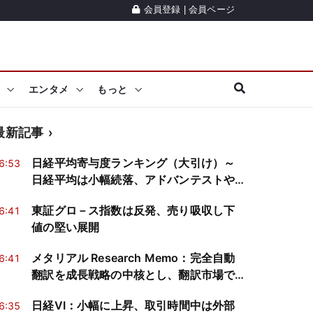
会員登録
|
会員ページ
エンタメ
もっと
最新記事
日経平均寄与度ランキング（大引け）～
6:53
日経平均は小幅続落、アドバンテストや
ソフトバンクGが2銘柄で約293円分押し
東証グロ－ス指数は反発、売り吸収し下
6:41
下げ
値の堅い展開
メタリアル Research Memo：完全自動
6:41
翻訳を成長戦略の中核とし、翻訳市場で
代替不可能なポジション確立を目指す
日経VI：小幅に上昇、取引時間中は外部
6:35