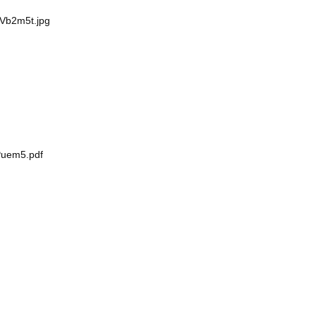
zVb2m5t.jpg
Puem5.pdf