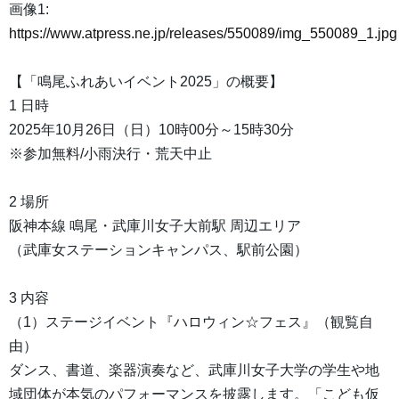
画像1:
https://www.atpress.ne.jp/releases/550089/img_550089_1.jpg
【「鳴尾ふれあいイベント2025」の概要】
1 日時
2025年10月26日（日）10時00分～15時30分
※参加無料/小雨決行・荒天中止
2 場所
阪神本線 鳴尾・武庫川女子大前駅 周辺エリア
（武庫女ステーションキャンパス、駅前公園）
3 内容
（1）ステージイベント『ハロウィン☆フェス』（観覧自
由）
ダンス、書道、楽器演奏など、武庫川女子大学の学生や地
域団体が本気のパフォーマンスを披露します。「こども仮