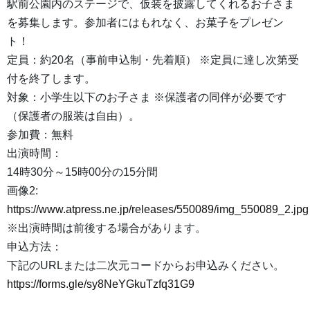
駅前公園内のステージで、仮装を披露してくれるお子さま
を募集します。参加者にはもれなく、お菓子をプレゼン
ト！
定員：約20名（事前申込制・先着順） ※定員に達し次第受
付を終了します。
対象：小学生以下のお子さま ※保護者の同伴が必要です
（保護者の服装は自由）。
参加費：無料
出演時間：
14時30分～15時00分の15分間
画像2:
https://www.atpress.ne.jp/releases/550089/img_550089_2.jpg
※出演時間は前後する場合があります。
申込方法：
下記のURLまたは二次元コードからお申込みください。
https://forms.gle/sy8NeYGkuTzfq31G9