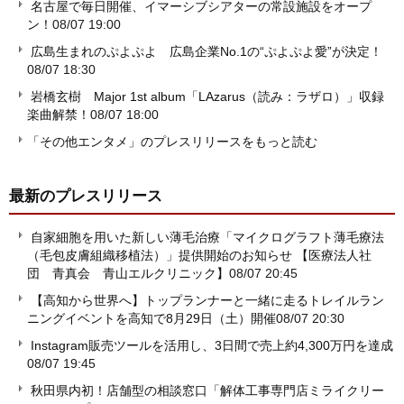
名古屋で毎日開催、イマーシブシアターの常設施設をオープ
ン！
08/07 19:00
広島生まれのぷよぷよ 広島企業No.1の“ぷよぷよ愛”が決定！
08/07 18:30
岩橋玄樹 Major 1st album「LAzarus（読み：ラザロ）」収録
楽曲解禁！
08/07 18:00
「その他エンタメ」のプレスリリースをもっと読む
最新のプレスリリース
自家細胞を用いた新しい薄毛治療「マイクログラフト薄毛療法
（毛包皮膚組織移植法）」提供開始のお知らせ 【医療法人社
団 青真会 青山エルクリニック】
08/07 20:45
【高知から世界へ】トップランナーと一緒に走るトレイルラン
ニングイベントを高知で8月29日（土）開催
08/07 20:30
Instagram販売ツールを活用し、3日間で売上約4,300万円を達成
08/07 19:45
秋田県内初！店舗型の相談窓口「解体工事専門店ミライクリー