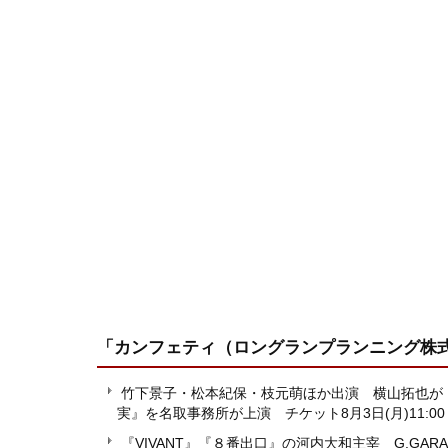
「カンフェティ（ロングランプランニング株
竹下景子・松本紀保・枝元萌ほか出演 横山拓也が
実』を名取事務所が上演 チケット8月3日(月)11:0
『VIVANT』『８番出口』の河内大和主宰 G.GA