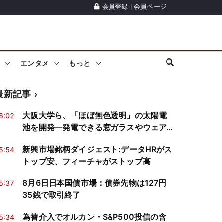
会員登録
|
会員ページ
エンタメ
もっと
最新記事
大阪大学ら、「ほぼ無色透明」の太陽電
6:02
池を開発―発電できる窓ガラスやウェア
ラブル端末に応用期待
新興市場銘柄ダイジェスト:データHRがス
5:54
トップ安、フィーチャがストップ高
8月6日日本国債市場：債券先物は127円
5:37
35銭で取引終了
為替介入でオルカン・S&P500投信の含
5:34