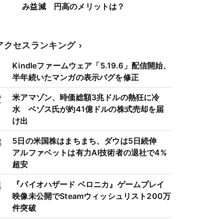
み益減 円高のメリットは？
アクセスランキング
1
Kindleファームウェア「5.19.6」配信開始、
半年続いたマンガの表示バグを修正
2
米アマゾン、時価総額3兆ドルの熱狂に冷
水 ベゾス氏が約41億ドルの株式売却を届
け出
3
5日の米国株はまちまち、ダウは5日続伸
アルファベットは有力AI技術者の退社で4%
超安
4
『バイオハザード ベロニカ』ゲームプレイ
映像未公開でSteamウィッシュリスト200万
件突破