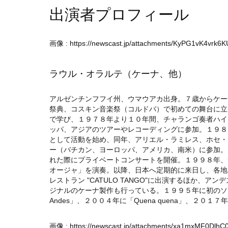
出演者プロフィール
画像 :
https://newscast.jp/attachments/KyPG1vK4vrk6
ラウル・オラルテ（ケーナ、他）
アルゼンチンフフイ州、ウマウアカ出身。７歳からケー
祭典、コスキン音楽祭（コルドバ）で初めての舞台に立
で学び、１９７８年より１０年間、チャランゴ奏者ハイ
ッパ、アジアのツアーやレコーディングに参加。１９８
として活動を始め、同年、アリエル・ラミレス、ホセ・
ー（バチカン、ヨーロッパ、アメリカ、南米）に参加。
れた際にプライベートコンサートを開催。１９９８年、
オージャ」を演奏。以降、日本へ定期的に来日し、各地
レストラン "CATULO TANGO"に出演するほか、
ジナルのケーナ製作も行っている。１９９５年に初のソロアルバム
Andes」、２００４年に「Quena quena」、２０１７年に「
画像 :
https://newscast.jp/attachments/xa1mxMF0DlhC