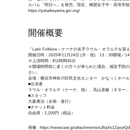
ルバム「明日へ」を発売。現在、桐朋女子中・高等学校
https://yukaikeyama.jpn.org/
開催概要
『Latin Folklore～ケーナの名手ラウル・オラルテを迎
開催日時：2025年11月24日 (月・祝) 13：30開場／
※上演時間：約1時間45分
※開場時間前に多くの方々が来られた場合、感染予防の
さい。
会場：横浜市神奈川区民文化センター かなっくホール（神
■出演者
ラウル・オラルテ（ケーナ、他）、高山直敏（ギター、
■スタッフ
大森勇治（企画・進行）
■チケット料金
自由席：2,200円（税込）
画像 :
https://newscast.jp/attachments/sJ6qXs1ZqvytQ