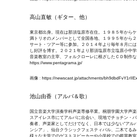
高山直敏（ギター、他）
東京都出身。現在は那須塩原市在住。１９８５年からケ
満トリオのメンバーとして全国各地、１９９５年から２
サート・ツアー等に参加。２０１４年より毎年８月には
し好評を博す。２０２１年より那須塩原市立塩原小中学
音楽教室の主宰、フォルクローレに根ざしたＣＤ制作な
https://www.pentagrama.jp/
画像 :
https://newscast.jp/attachments/bh9dbdFvY1rII
池山由香（アルパ＆歌）
国立音楽大学演奏学科声楽専修卒業。桐朋学園大学声楽
スアイレス市にてアルパに出会い、現地でチョチン・バ
奏者、声楽家としてだけでなく、日本では少ない"アル
ンシア」、仙台クラシックフェスティバル、二木てるみ
様々な大学でのゲストスピーカーや小学校での鑑賞教室