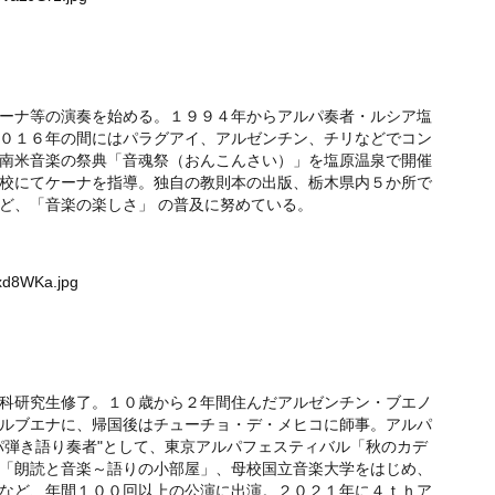
ーナ等の演奏を始める。１９９４年からアルパ奏者・ルシア塩
０１６年の間にはパラグアイ、アルゼンチン、チリなどでコン
南米音楽の祭典「音魂祭（おんこんさい）」を塩原温泉で開催
校にてケーナを指導。独自の教則本の出版、栃木県内５か所で
ど、「音楽の楽しさ」 の普及に努めている。
Exd8WKa.jpg
科研究生修了。１０歳から２年間住んだアルゼンチン・ブエノ
ルブエナに、帰国後はチューチョ・デ・メヒコに師事。アルパ
パ弾き語り奏者"として、東京アルパフェスティバル「秋のカデ
「朗読と音楽～語りの小部屋」、母校国立音楽大学をはじめ、
など、年間１００回以上の公演に出演。２０２１年に４ｔｈア