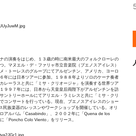
KUUyJuwM.jpg
ナの演奏をはじめ、１３歳の時に南米最大のフォルクローレの
つ。マヌエル・デ・ファリャ市立音楽院（ブエノスアイレス）
メ・トーレスのグループにてアルゼンチン、アメリカ、ヨーロ
６年には日本ツアーに参加。１９８８年よりソロのケーナ奏者
カレーラスと共に「ミサ・クリオージャ」を演奏する世界ツア
１９９７年には、日本から天皇皇后両陛下がアルゼンチンを訪
サントリーホールにてアリエル・ラミレスと共に「ミサ・クリ
でコンサートを行っている。現在、ブエノスアイレスのショー
アンデス民族楽器のレッスンやワークショップを開催している。オリ
「Casabindo」、２００２年に「Quena de los
Poncho Colo Viento」をリリース。
0va2JGr1.jpg