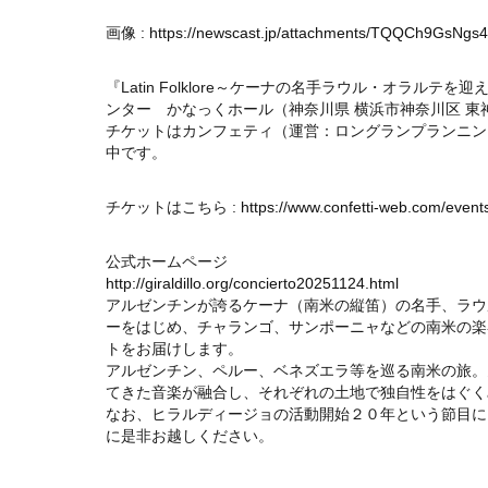
画像 :
https://newscast.jp/attachments/TQQCh9GsNgs
『Latin Folklore～ケーナの名手ラウル・オラルテを
ンター かなっくホール（神奈川県 横浜市神奈川区 東神奈
チケットはカンフェティ（運営：ロングランプランニン
中です。
チケットはこちら :
https://www.confetti-web.com/event
公式ホームページ
http://giraldillo.org/concierto20251124.html
アルゼンチンが誇るケーナ（南米の縦笛）の名手、ラウ
ーをはじめ、チャランゴ、サンポーニャなどの南米の楽
トをお届けします。
アルゼンチン、ペルー、ベネズエラ等を巡る南米の旅。
てきた音楽が融合し、それぞれの土地で独自性をはぐく
なお、ヒラルディージョの活動開始２０年という節目に
に是非お越しください。