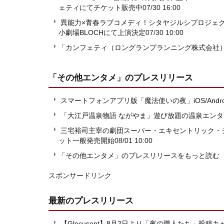
ェティにてチケット販売中
07/30 16:00
異能力×青春ラブコメディ！シタヤジルシプロジェ
小劇場BLOCHにて上演決定
07/30 10:00
「カンフェティ（ロングランプランニング株式会社
「その他エンタメ」
のプレスリリース
スマートフォンアプリ版「魔法使いの夜」iOS/Andro
「大江戸温泉物語 ながやま」遊び放題の温泉エンタ
三宅裕司主宰の劇団スーパー・エキセントリック・
ット一般発売開始
08/01 10:00
「その他エンタメ」のプレスリリースをもっと読む
スポンサードリンク
最新のプレスリリース
【Glocusent】8月2日より「夜の職人たち」投稿