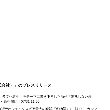
式会社）」
のプレスリリース
「多文化共生」をテーマに書き下ろした新作『追熟しない果
0 ～販売開始！
07/31 11:00
RAGE///がシェイクスピア最大の奇跡『冬物語』に挑む！ カンフ