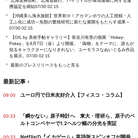
北海道興部町、北海道銀行、バイウィルが環境価値に関する連
携協定を締結
07/30 02:15
【沖縄美ら海水族館】世界初※！アカマンボウの人工授精・人
工ふ化に成功～魚類の繁殖研究に新たな展開をもたらす成果～
07/30 02:15
【OIL by 美術手帖ギャラリー】長谷川有里の個展「Hokey-
Pokey」を8月7日（金）より開催。「偽物」をテーマに、誰もが
知るキャラクターになりきれない、ユーモラスなぬいぐるみ作品
を展示。
07/30 02:15
最新のプレスリリースをもっと見る
最新記事
ユーロ円で日米友好介入【フィスコ・コラム】
09:00
「瞬かない」原子時計へ 東大・理研ら、原子のベ
00:33
ルトコンベヤーで1.2ヘルツ幅の分光を実証
Netflixの『イカゲーム』英語版スピンオフが開発
00:33