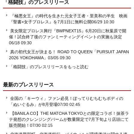
「格闘技」
のプレスリリース
『極悪女王』の時代を生きた元女子王者・里美和の半生 映画
『聖書×女子プロレス』を7月1日に無料公開
06/29 10:30
美女限定プロレス興行『BWPNEXT15』6月20日に秋葉原で開
催！試合終了後のファンミーティングイベントの実施も決定
06/18 09:30
真の初代女王が決まる！ ROAD TO QUEEN「PURSUIT JAPAN
2026 YOKOHAMA」
03/05 09:30
「格闘技」のプレスリリースをもっと読む
最新のプレスリリース
全国の「キーウィ」ファン必見！ぽってりむちむちボディの
「ぬいぐるみ」が8月登場
07/30 02:45
【BANILA CO】THE MATCHA TOKYOとの限定コラボ！抹茶ラ
テ発想のクレンジングバームが数量限定で7月下旬より店頭にて
販売開始！
07/30 02:15