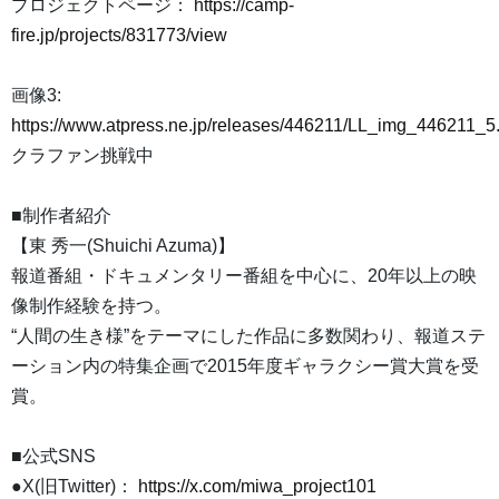
プロジェクトページ：
https://camp-
fire.jp/projects/831773/view
画像3:
https://www.atpress.ne.jp/releases/446211/LL_img_446211_5
クラファン挑戦中
■制作者紹介
【東 秀一(Shuichi Azuma)】
報道番組・ドキュメンタリー番組を中心に、20年以上の映
像制作経験を持つ。
“人間の生き様”をテーマにした作品に多数関わり、報道ステ
ーション内の特集企画で2015年度ギャラクシー賞大賞を受
賞。
■公式SNS
●X(旧Twitter)：
https://x.com/miwa_project101